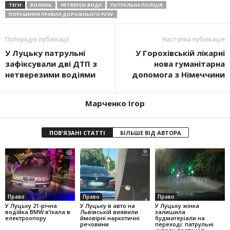
ТЕГИ
ВОЛИНЬ
НЕТВЕРЕЗІ ВОДІЇ
ПАТРУЛЬНА ПОЛІЦІЯ
ПОРУШЕННЯ ПРАВИЛ ДОРОЖНЬОГО РУХУ
Попередні публікації
Наступна публікація
У Луцьку патрульні
У Горохівській лікарні
зафіксували дві ДТП з
нова гуманітарна
нетверезими водіями
допомога з Німеччини
Марченко Ігор
ПОВ'ЯЗАНІ СТАТТІ
БІЛЬШЕ ВІД АВТОРА
Право
Право
Право
У Луцьку 21-річна
У Луцьку в авто на
У Луцьку жінка
водійка BMW в’їхала в
Львівській виявили
залишила
електроопору
ймовірні наркотичні
будматеріали на
речовини
переході: патрульні