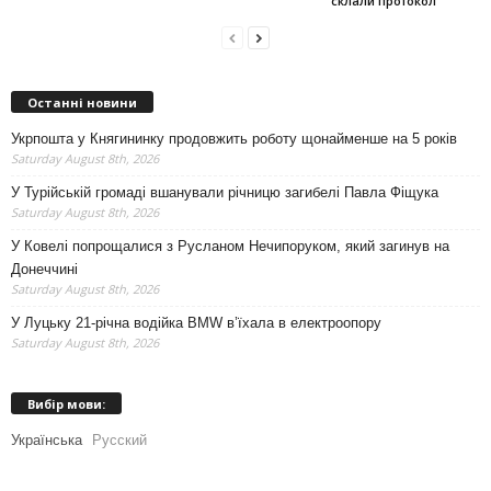
склали протокол
Останні новини
Укрпошта у Княгининку продовжить роботу щонайменше на 5 років
Saturday August 8th, 2026
У Турійській громаді вшанували річницю загибелі Павла Фіщука
Saturday August 8th, 2026
У Ковелі попрощалися з Русланом Нечипоруком, який загинув на
Донеччині
Saturday August 8th, 2026
У Луцьку 21-річна водійка BMW в’їхала в електроопору
Saturday August 8th, 2026
Вибір мови:
Українська
Русский