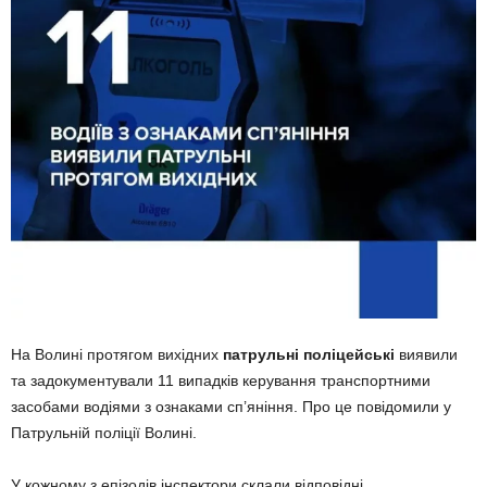
На Волині протягом вихідних
патрульні поліцейські
виявили
та задокументували 11 випадків керування транспортними
засобами водіями з ознаками сп’яніння. Про це повідомили у
Патрульній поліції Волині.
У кожному з епізодів інспектори склали відповідні