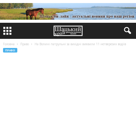
Головна
Право
На Волині патрульні за вихідні виявили 11 нетверезих водіїв
ПРАВО