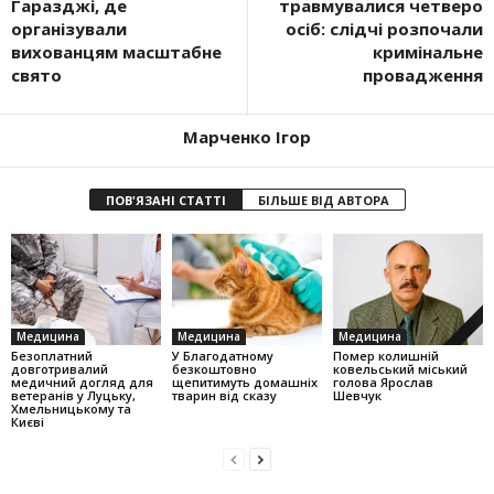
Гаразджі, де
травмувалися четверо
організували
осіб: слідчі розпочали
вихованцям масштабне
кримінальне
свято
провадження
Марченко Ігор
ПОВ'ЯЗАНІ СТАТТІ
БІЛЬШЕ ВІД АВТОРА
Медицина
Медицина
Медицина
Безоплатний
У Благодатному
Помер колишній
довготривалий
безкоштовно
ковельський міський
медичний догляд для
щепитимуть домашніх
голова Ярослав
ветеранів у Луцьку,
тварин від сказу
Шевчук
Хмельницькому та
Києві