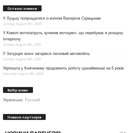
Останні новини
У Луцьку попрощалися із воїном Валерієм Скрицьким
Sunday August 9th, 2026
У Ковелі мотопатруль зупинив мотоцикл, що перебуває в розшуку
Інтерполу
Sunday August 9th, 2026
У Затурцях вночі загорівся легковий автомобіль
Sunday August 9th, 2026
Укрпошта у Княгининку продовжить роботу щонайменше на 5 років
Saturday August 8th, 2026
Вибір мови:
Українська
Русский
Новини партнерів