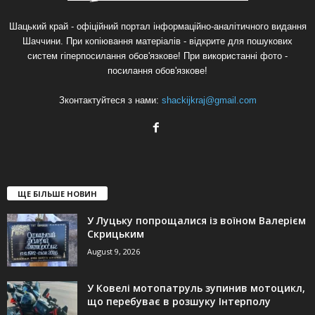
Шацький край - офіційний портал інформаційно-аналітичного видання
Шаччини. При копіювання матеріалів - відкрите для пошукових
систем гіперпосилання обов'язкове! При використанні фото -
посилання обов'язкове!
Зконтактуйтеся з нами:
shackijkraj@gmail.com
ЩЕ БІЛЬШЕ НОВИН
У Луцьку попрощалися із воїном Валерієм
Скрицьким
August 9, 2026
У Ковелі мотопатруль зупинив мотоцикл,
що перебуває в розшуку Інтерполу