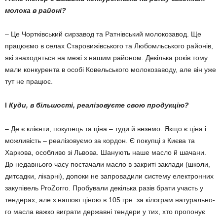
молока в районі?
– Це Чортківський сирзавод та Ратнівський молокозавод. Ще
працюємо в селах Старо­ви­­жівського та Любомльського районів,
які знаходяться на ме­жі з нашим районом. Декілька років тому
мали конкурента в особі Ковельського молокоза­воду, але він уже
тут не працює.
l
Куди, в більшості, реа­лі­зо­вуєте свою продукцію?
– Де є клієнти, покупець та ціна – туди й веземо. Якщо є ціна і
можливість – реалізо­ву­ємо за кордон. Є покупці з Киє­ва та
Харкова, особливо зі Ль­во­ва. Ша­нують наше масло й ша­чани.
До недавнього часу пос­­та­чали мас­ло в закриті зак­лади (школи,
дит­садки, лікарні), допо­ки не зап­ровадили сис­тему еле­к­тронних
закупівель ProZorro. Пробували декілька разів брати участь у
тендерах, але з нашою ціною в 105 грн. за кілограм на­тураль­но­
го масла важко вигра­ти дер­жав­ні тен­дери у тих, хто про­по­нує