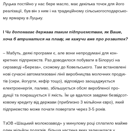
Лу­цька постійно у нас бере масло, має декілька точок для його
реалі­зації, був він з ним і на тра­диційному сіль­ськогоспо­дарсь­ко­
му ярмарку в Луцьку.
l
Чи допомагає держава таким підприємствам, як Ва­ше,
хоча б втриматися на плаву, не кажучи вже про роз­виток?
– Мабуть, деякі програми є, але вони непродумані для кон­
кретних підприємств. Раз дово­дилося побувати в Білорусі на
сирзаводі «Береза», схожому до Ковельського. Там встанов­лені
нові сучасні автомати­зо­вані лінії виробництва молочних продук­
тів (сири, йогурти, кефір тощо), відповідно заощаджу­єть­ся
електроенергія, паливо, збі­ль­шується обсяг виробленої про­
дукції та покращується її якість. Їм це вдалося завдяки безвід­сот­
ковому кредиту від держави (приблизно 3 мільйони євро), який
підприємство може почати повертати через 3-5 років.
ТзОВ «Шацький молокоза­вод» у минулому році сплатило майже
один мільйон податків, більша частина яких залишилася у