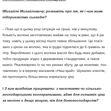
l
Михайле Михайловичу, роз­кажіть про те, як і чим жи­ве
підприємство сьо­годні?
– Поки що в цьому році си­туація не гірша, ніж у минулому.
Кількість молока заготовляємо майже на тому ж рівні, що й рік
тому, навіть у цьому місяці піш­ло певне збільшення. Це пов’я­
зано з ціною на молоко, яка в грудні піднялася до 6 гривень за
літр. Виробляємо з цього мо­лока масло без будь-яких доба­вок,
тобто продукцію згідно з де­р­жавними стандартами, а також
казеїн. Реалізовуємо їх на тих ринках збуту, де це мож­ливо, пос­
тав­ляємо їх в мережу мага­зинів «Наш край». Шу­каємо клієнтів,
які пропонують більш-менш нормальну ціну
l
З ким вигідніше працю­вати: з населенням чи сіль­сь­­ко­
господарськими коопе­ративами, адже для остан­ніх ці­на
за молоко є дещо вищою, ніж для домогоспо­дарств?