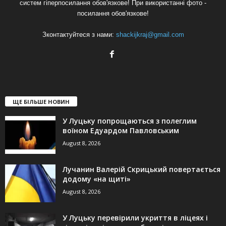
систем гіперпосилання обов'язкове! При використанні фото -
посилання обов'язкове!
Зконтактуйтеся з нами:
shackijkraj@gmail.com
ЩЕ БІЛЬШЕ НОВИН
У Луцьку попрощаються з полеглим
воїном Едуардом Павловським
August 8, 2026
Лучанин Валерій Скрицький повертається
додому «на щиті»
August 8, 2026
У Луцьку перевірили укриття в ліцеях і