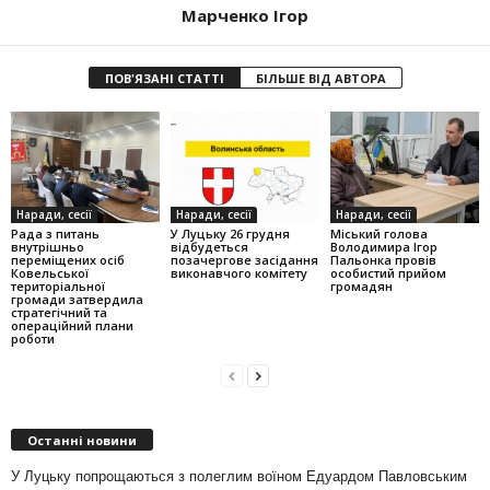
Марченко Ігор
ПОВ'ЯЗАНІ СТАТТІ
БІЛЬШЕ ВІД АВТОРА
Наради, сесії
Наради, сесії
Наради, сесії
Рада з питань
У Луцьку 26 грудня
Міський голова
внутрішньо
відбудеться
Володимира Ігор
переміщених осіб
позачергове засідання
Пальонка провів
Ковельської
виконавчого комітету
особистий прийом
територіальної
громадян
громади затвердила
стратегічний та
операційний плани
роботи
Останні новини
У Луцьку попрощаються з полеглим воїном Едуардом Павловським