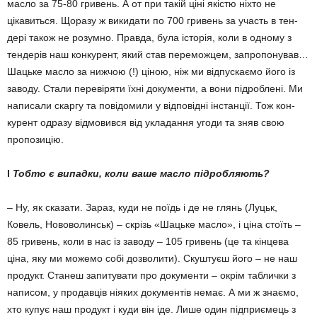
масло за 75-80 гри­вень. А от при такій ціні якістю ніхто не
цікавиться. Щоразу ж викидати по 700 гри­вень за участь в тен­
дері також не ро­зум­но. Правда, була істо­рія, ко­ли в одному з
тендерів наш кон­курент, який став пере­можцем, запропону­вав…
Ша­цьке масло за нижчою (!) ціною, ніж ми від­пускаємо його із
за­воду. Стали перевіряти їхні до­кументи, а во­ни підроб­лені. Ми
написали скар­гу та по­відомили у відповідні інстанції. Тож кон­
курент одразу відмо­вив­ся від укладання угоди та зняв свою
пропозицію.
l
Тобто є випадки, коли ваше масло підробляють?
– Ну, як сказати. Зараз, куди не поїдь і де не глянь (Луцьк,
Ковель, Нововолинськ) – скрізь «Шацьке масло», і ціна стоїть –
85 гривень, коли в нас із заводу – 105 гривень (це та кінцева
ціна, яку ми можемо собі дозво­лити). Скуштуєш його – не наш
про­дукт. Станеш запитувати про документи – окрім таблички з
написом, у продавців ніяких до­кументів немає. А ми ж знаємо,
хто купує наш продукт і куди він іде. Лише один під­приємець з