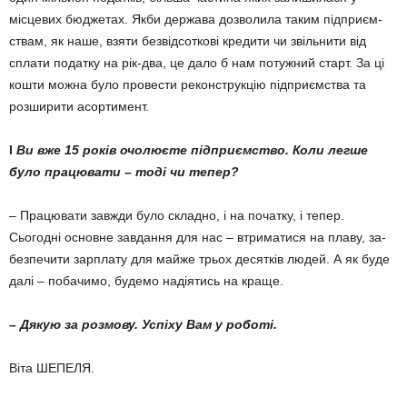
місцевих бюджетах. Якби дер­жава дозволила таким підпри­єм­
ствам, як наше, взяти безвід­соткові кредити чи звільнити від
сплати податку на рік-два, це дало б нам потужний старт. За ці
кошти можна було провести реконструкцію підприємства та
розширити асортимент.
l
Ви вже 15 років очо­люєте підприємство. Коли легше
було працювати – тоді чи тепер?
– Працювати завжди було складно, і на початку, і тепер.
Сьогодні основне завдання для нас – втриматися на плаву, за­
без­печити зарплату для майже трьох десятків людей. А як буде
далі – побачимо, будемо надія­тись на краще.
– Дякую за розмову. Успіху Вам у роботі.
Віта ШЕПЕЛЯ.