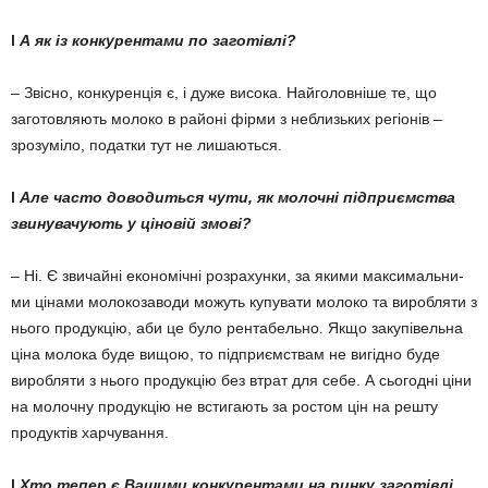
l
А як із конкурентами по заготівлі?
– Звісно, конкуренція є, і ду­же висока. Найголовніше те, що
заготовляють молоко в районі фірми з неблизьких регіонів –
зрозуміло, податки тут не ли­шаються.
l
Але часто доводиться чути, як молочні підп­риємс­т­ва
звинувачують у ціно­вій змові?
– Ні. Є звичайні економічні розрахунки, за якими максима­­ль­­ни­
ми цінами молокозаводи мо­жуть купувати молоко та ви­робляти з
нього продукцію, аби це було рентабельно. Якщо за­купівельна
ціна молока буде ви­щою, то підприємствам не ви­­гідно буде
виробляти з нього продукцію без втрат для себе. А сьогодні ціни
на молочну про­дукцію не встигають за ростом цін на решту
продуктів харчу­вання.
l
Хто тепер є Вашими конкурентами на ринку за­готівлі