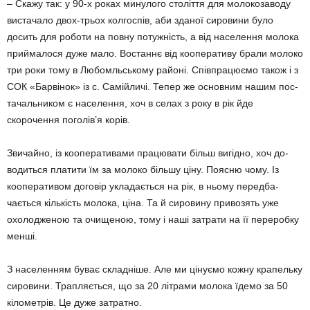
– Скажу так: у 90-х роках ми­нулого століття для молоко­заводу
вистачало двох-трьох колгоспів, аби зданої сировини було
досить для роботи на пов­ну потужність, а від населення мо­лока
прий­малося дуже мало. Востаннє від кооперативу брали молоко
три роки тому в Лю­бо­м­ль­ському районі. Співп­рацю­ємо також і з
СОК «Бар­ві­нок» із с. Самійличі. Тепер же основ­ним нашим пос­
та­ча­ль­ником є насе­лення, хоч в селах з року в рік йде
скорочення по­голів’я корів.
Звичайно, із коопера­тивами працювати більш вигідно, хоч до­
водиться платити їм за моло­ко більшу ціну. Поясню чому. Із
кооперативом договір уклада­ється на рік, в ньому передба­
чається кількість молока, ціна. Та й сировину привозять уже
охолодженою та очищеною, тому і наші затрати на її пере­робку
менші.
З населенням буває скла­д­ні­­ше. Але ми цінуємо кожну кра­­­­пе­льку
сировини. Трапляє­ться, що за 20 літрами молока їдемо за 50
кілометрів. Це дуже затратно.