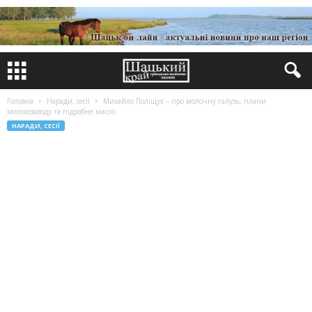
Головна
Наради, сесії
Михайло Поліщук – про молочну галузь, плани
молокозаводу та підробне масло
НАРАДИ, СЕСІЇ