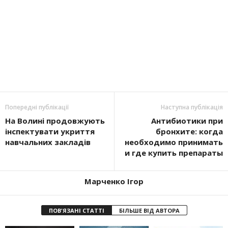
Попередні публікації
Наступна публікація
На Волині продовжують
Антибиотики при
інспектувати укриття
бронхите: когда
навчальних закладів
необходимо принимать
и где купить препараты
Марченко Ігор
ПОВ'ЯЗАНІ СТАТТІ
БІЛЬШЕ ВІД АВТОРА