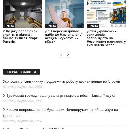
Освіта
Освіта
Освіта
У Луцьку перевірили
До 1 вересня триває
Дітей українських
укриття в ліцеях і
набір до Національної
захисників
гімназіях після скарг
академії сухопутних
запрошують на
батьків
військ
безоплатне навчання у
Lviv British School
Останні новини
Укрпошта у Княгининку продовжить роботу щонайменше на 5 років
Saturday August 8th, 2026
У Турійській громаді вшанували річницю загибелі Павла Фіщука
Saturday August 8th, 2026
У Ковелі попрощалися з Русланом Нечипоруком, який загинув на
Донеччині
Saturday August 8th, 2026