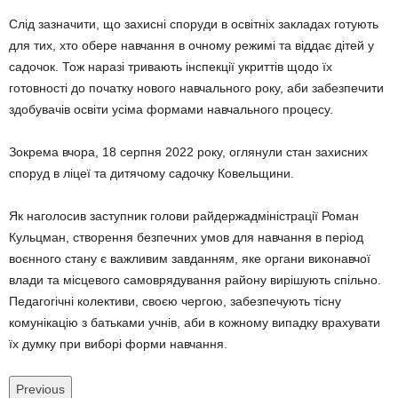
Слід зазначити, що захисні споруди в освітніх закладах готують
для тих, хто обере навчання в очному режимі та віддає дітей у
садочок. Тож наразі тривають інспекції укриттів щодо їх
готовності до початку нового навчального року, аби забезпечити
здобувачів освіти усіма формами навчального процесу.
Зокрема вчора, 18 серпня 2022 року, оглянули стан захисних
споруд в ліцеї та дитячому садочку Ковельщини.
Як наголосив заступник голови райдержадміністрації Роман
Кульцман, створення безпечних умов для навчання в період
воєнного стану є важливим завданням, яке органи виконавчої
влади та місцевого самоврядування району вирішують спільно.
Педагогічні колективи, своєю чергою, забезпечують тісну
комунікацію з батьками учнів, аби в кожному випадку врахувати
їх думку при виборі форми навчання.
Previous