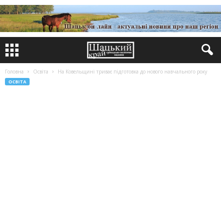
Головна
Освіта
На Ковельщині триває підготовка до нового навчального року
ОСВІТА