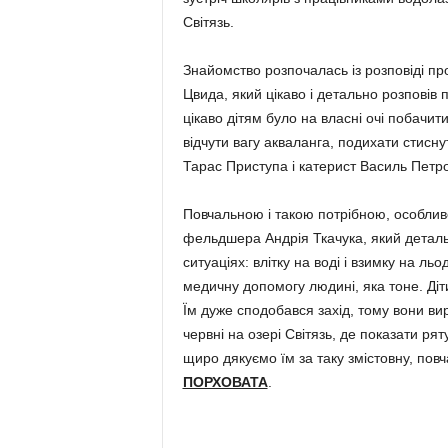
Світязь.
Знайомство розпочалась із розповіді пр
Цвида, який ці­каво і детально розповів
ці­каво дітям було на власні очі по­бачит
відчути вагу акваланга, подихати стис­н
Тарас Приступа і ка­терист Ва­силь Петр
Повчальною і такою потріб­ною, особливо 
фельдшера Андрія Тка­чука, який детальн
ситуаціях: влітку на воді і взимку на ль
медичну допо­могу людині, яка тоне. Діти
Їм дуже сподобався захід, тому вони вирі
червні на озері Світязь, де по­ка­зати рят
щиро дякуємо їм за таку змістовну, повча
ПОРХОВАТА
.