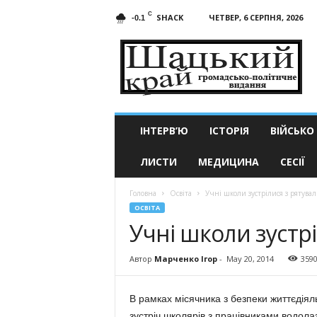
C
SHACK
ЧЕТВЕР, 6 СЕРПНЯ, 2026
-0.1
Шацький
край
ІНТЕРВ’Ю
ІСТОРІЯ
ВІЙСЬКО
ЛИСТИ
МЕДИЦИНА
СЕСІЇ
Головна
Освіта
Учні школи зустрілися з рятув
ОСВІТА
Учні школи зустр
Автор
Марченко Ігор
-
May 20, 2014
359
В рамках місячника з без­пеки життєдіял
зустріч школярів з працівниками водолазн