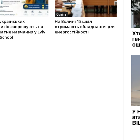
Освіта
українських
На Волині 18 шкіл
ників запрошують на
отримають обладнання для
атне навчання у Lviv
енергостійкості
 School