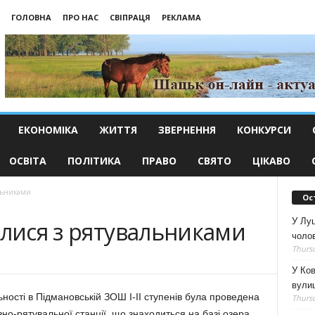
ГОЛОВНА
ПРО НАС
СВІПРАЦЯ
РЕКЛАМА
ЕКОНОМІКА
ЖИТТЯ
ЗВЕРНЕННЯ
КОНКУРСИ
ОСВІТА
ПОЛІТИКА
ПРАВО
СВЯТО
ЦІКАВО
альниками
Ос
У Луц
ілися з рятувальниками
чолов
Thursd
0
У Ков
вулиц
ьності в Підма­новській ЗОШ І-ІІ ступенів була проведена
Thursd
о-ря­ту­вальної станції, що знахо­диться на базі озера