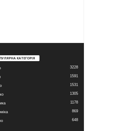
ПУЛЯРНА КАТЕГОРІЯ
3228
о
1591
и
1531
о
1305
ко
1178
ика
869
міка
648
ло