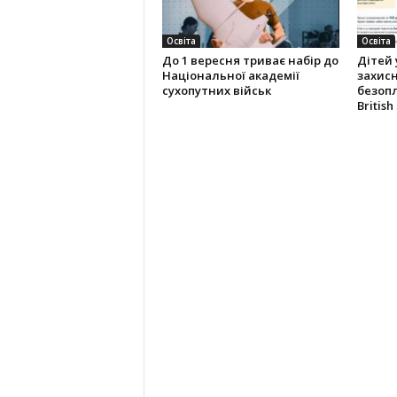
Освіта
Освіта
До 1 вересня триває набір до
Дітей 
Національної академії
захис
сухопутних військ
безопл
British