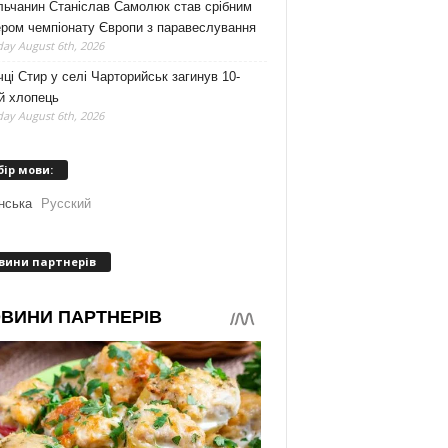
льчанин Станіслав Самолюк став срібним
ером чемпіонату Європи з паравеслування
ay August 6th, 2026
чці Стир у селі Чарторийськ загинув 10-
й хлопець
ay August 6th, 2026
бір мови:
нська
Русский
вини партнерів