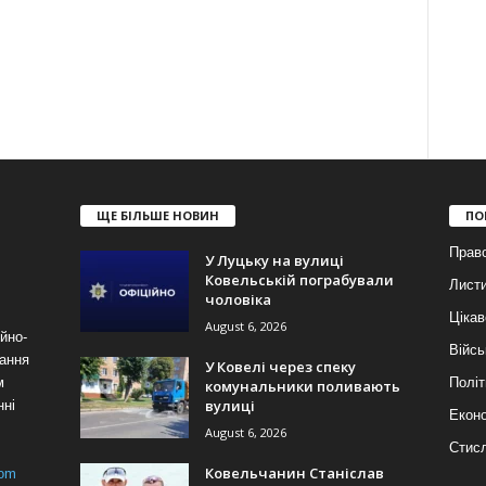
ЩЕ БІЛЬШЕ НОВИН
ПО
Прав
У Луцьку на вулиці
Ковельській пограбували
Лист
чоловіка
Цікав
August 6, 2026
йно-
Війсь
ання
У Ковелі через спеку
м
Політ
комунальники поливають
вулиці
нні
Еконо
August 6, 2026
Стис
Ковельчанин Станіслав
com