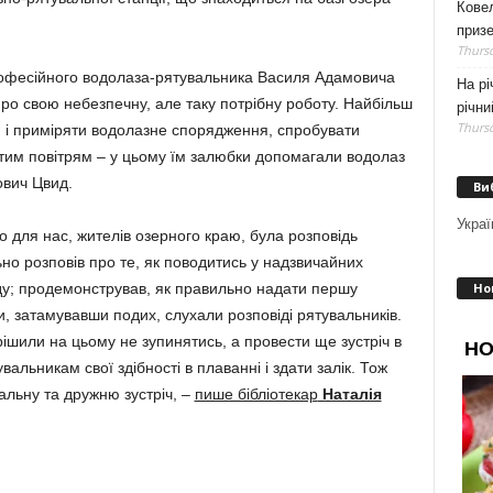
Кове
приз
Thursd
офесійного водо­лаза-рятувальника Василя Ада­­мовича
На рі
 про свою небезпечну, але таку пот­рібну роботу. Найбільш
річни
Thursd
и і приміряти водо­лазне спо­ряд­ження, спробу­вати
утим повітрям – у цьому їм за­любки допома­гали водолаз
ович Цвид.
Ви
Украї
для нас, жите­лів озерного краю, була роз­по­відь
о розповів про те, як поводитись у надз­ви­чайних
Но
оду; проде­монстрував, як правильно на­дати першу
, за­та­мувавши подих, слухали роз­повіді рятувальників.
шили на цьому не зупи­ня­тись, а провести ще зус­т­річ в
увальникам свої здіб­ності в плаванні і здати за­лік. Тож
льну та дру­ж­ню зустріч, –
пише бібліо­текар
Наталія