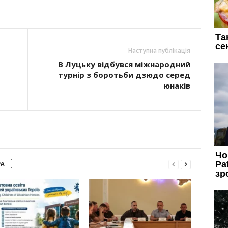
Наступна публікація
В Луцьку відбувся між­народ­ний
турнір з боротьби дзюдо серед
юнаків
РА