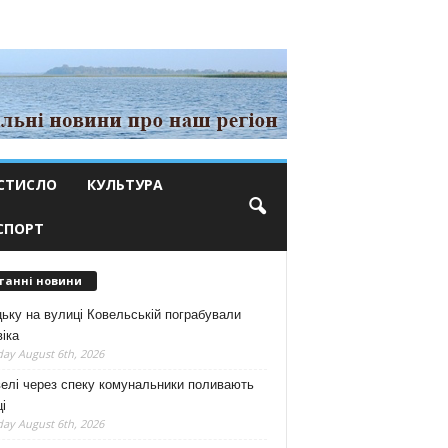
СТИСЛО
КУЛЬТУРА
СПОРТ
танні новини
ьку на вулиці Ковельській пограбували
іка
ay August 6th, 2026
елі через спеку комунальники поливають
і
ay August 6th, 2026