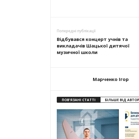
Попередні публікації
Відбувався концерт учнів та
викладачів Шацької дитячої
музичної школи
Марченко Ігор
ПОВ'ЯЗАНІ СТАТТІ
БІЛЬШЕ ВІД АВТО