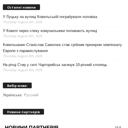
Останні новини
У Луцьку на вулиці Ковельській пограбували чоловіка
Thursday August 6th, 2026
У Ковелі через спеку комунальники поливають вулиці
Thursday August 6th, 2026
Ковельчанин Станіслав Самолюк став срібним призером чемпіонату
Європи з паравеслування
Thursday August 6th, 2026
На річці Стир у селі Чарторийськ загинув 10-річний хлопець
Thursday August 6th, 2026
Вибір мови:
Українська
Русский
Новини партнерів