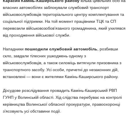
Карасин Камінь-Каширського району
кілька цивільних осіб на
власних автомобілях заблокували службовий транспорт
військовослужбовців територіального центру комплектування та
соціальної підтримки. На той момент працівники ТЦК та СП
перевозили військовозобов’язаного громадянина, який ухилявся
від проходження військової служби.
Нападники
пошкодили службовий автомобіль
, розбивши
скло, завдали тілесних ушкоджень одному з
військовослужбовців, а також силоміць витягнули призовника з
транспортного засобу. Усі особи, причетні до незаконних дій,
встановлені — вони є жителями Камінь-Каширського району.
Досудове розслідування провадить Камінь-Каширський РВП
ГУНП у Волинській області. Хід слідства перебуває на контролі
керівництва Волинської обласної прокуратури, правоохоронці
з’ясовують усі обставини події.