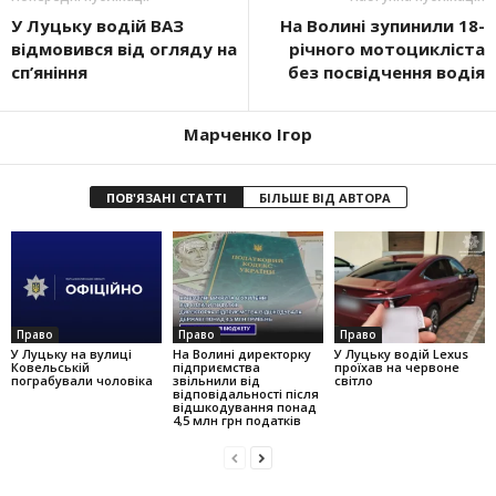
У Луцьку водій ВАЗ
На Волині зупинили 18-
відмовився від огляду на
річного мотоцикліста
сп’яніння
без посвідчення водія
Марченко Ігор
ПОВ'ЯЗАНІ СТАТТІ
БІЛЬШЕ ВІД АВТОРА
Право
Право
Право
У Луцьку на вулиці
На Волині директорку
У Луцьку водій Lexus
Ковельській
підприємства
проїхав на червоне
пограбували чоловіка
звільнили від
світло
відповідальності після
відшкодування понад
4,5 млн грн податків