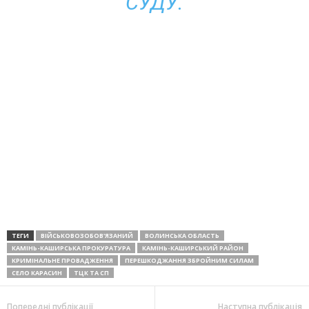
СУДУ.
ТЕГИ
ВІЙСЬКОВОЗОБОВ'ЯЗАНИЙ
ВОЛИНСЬКА ОБЛАСТЬ
КАМІНЬ-КАШИРСЬКА ПРОКУРАТУРА
КАМІНЬ-КАШИРСЬКИЙ РАЙОН
КРИМІНАЛЬНЕ ПРОВАДЖЕННЯ
ПЕРЕШКОДЖАННЯ ЗБРОЙНИМ СИЛАМ
СЕЛО КАРАСИН
ТЦК ТА СП
Попередні публікації
Наступна публікація