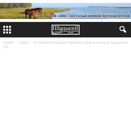
Головна
Право
На Камінь-Каширщині порушено справу за напад на працівників
ТЦК