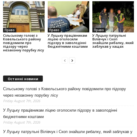
Право
Право
Право
Сільському голові з
У Луцьку працівникам
У Луцьку патрульні
Ковельського району
ліцею оголосили
Вілівчук і Скоп
повідомили про
підозру в заволодінні
знайшли рибалку, який
підозру через
бюджетними коштами
заблукав у хащах
незаконну порубку лісу
Останні новини
Сільському голові з Ковельського району повідомили про підозру
через незаконну порубку лісу
Friday August 7th, 2026
У Луцьку працівникам ліцею оголосили підозру в заволодінні
бюджетними коштами
Friday August 7th, 2026
У Луцьку патрульні Вілівчук і Скоп знайшли рибалку, який заблукав у