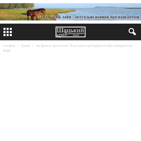
Головна
Право
На Волині зупинили 18-річного мотоцикліста без посвідчення
водія