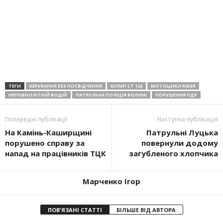
ТЕГИ
КЕРУВАННЯ БЕЗ ПОСВІДЧЕННЯ
КУПАП СТ 126
МОТОЦИКЛ RIDER
НЕПОВНОЛІТНІЙ ВОДІЙ
ПАТРУЛЬНА ПОЛІЦІЯ ВОЛИНІ
ПОРУШЕННЯ ПДР
Попередні публікації
Наступна публікація
На Камінь-Каширщині
Патрульні Луцька
порушено справу за
повернули додому
напад на працівників ТЦК
загубленого хлопчика
Марченко Ігор
ПОВ'ЯЗАНІ СТАТТІ
БІЛЬШЕ ВІД АВТОРА