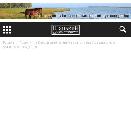
Головна
Право
На Ківерцівщині поліцейські затримали бус з деревиною
сумнівного походження