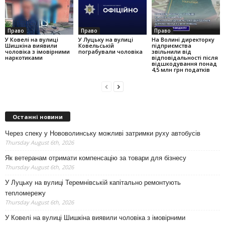
Право
Право
Право
У Ковелі на вулиці
У Луцьку на вулиці
На Волині директорку
Шишкіна виявили
Ковельській
підприємства
чоловіка з імовірними
пограбували чоловіка
звільнили від
наркотиками
відповідальності після
відшкодування понад
4,5 млн грн податків
Останні новини
Через спеку у Нововолинську можливі затримки руху автобусів
Thursday August 6th, 2026
Як ветеранам отримати компенсацію за товари для бізнесу
Thursday August 6th, 2026
У Луцьку на вулиці Теремнівській капітально ремонтують
тепломережу
Thursday August 6th, 2026
У Ковелі на вулиці Шишкіна виявили чоловіка з імовірними