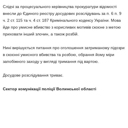
Слідчі за процесуального керівництва прокуратури відомості
внесли до Єдиного реєстру досудових розслідувань за п. 6 п. 9
ч. 2 ст. 115 та ч. 4 ст. 187 Кримінального кодексу України. Мова
йде про умисне вбивство з корисливих мотивів скоєне з метою
приховати інший злочин, а також розбій.
Нині вирішується питання про оголошення затриманому підозри
в скоєнні умисного вбивства та розбою, обрання йому міри
запобіжного заходу у вигляді тримання під вартою.
Досудове розслідування триває.
Сектор комунікації поліції Волинської області