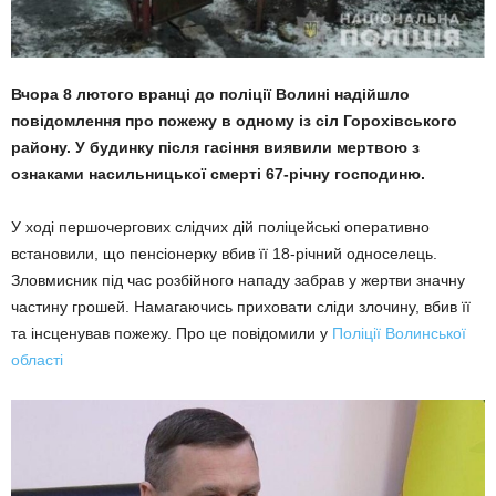
Вчора 8 лютого вранці до поліції Волині надійшло
повідомлення про пожежу в одному із сіл Горохівського
району. У будинку після гасіння виявили мертвою з
ознаками насильницької смерті 67-річну господиню.
У ході першочергових слідчих дій поліцейські оперативно
встановили, що пенсіонерку вбив її 18-річний односелець.
Зловмисник під час розбійного нападу забрав у жертви значну
частину грошей. Намагаючись приховати сліди злочину, вбив її
та інсценував пожежу. Про це повідомили у
Поліції Волинської
області