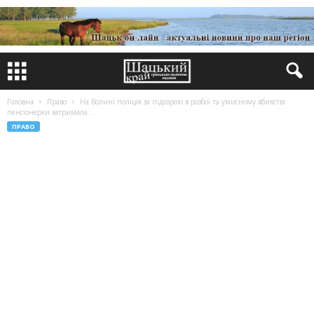
Головна
Право
На Волині поліція за підозрою в розбої та умисному вбивстві
пенсіонерки затримала...
ПРАВО