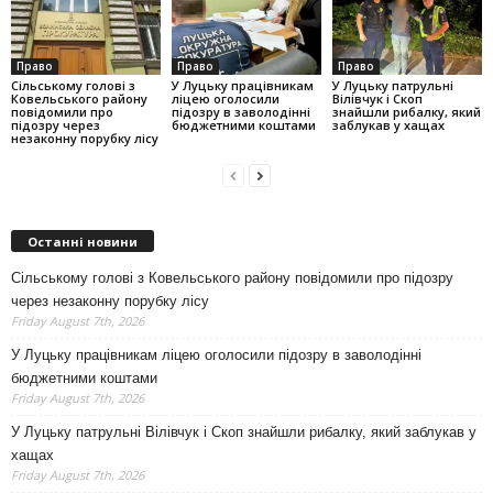
Право
Право
Право
Сільському голові з
У Луцьку працівникам
У Луцьку патрульні
Ковельського району
ліцею оголосили
Вілівчук і Скоп
повідомили про
підозру в заволодінні
знайшли рибалку, який
підозру через
бюджетними коштами
заблукав у хащах
незаконну порубку лісу
Останні новини
Сільському голові з Ковельського району повідомили про підозру
через незаконну порубку лісу
Friday August 7th, 2026
У Луцьку працівникам ліцею оголосили підозру в заволодінні
бюджетними коштами
Friday August 7th, 2026
У Луцьку патрульні Вілівчук і Скоп знайшли рибалку, який заблукав у
хащах
Friday August 7th, 2026