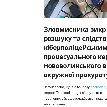
Зловмисника викр
розшуку та слідства
кіберполіцейським
процесуального ке
Нововолинського в
окружної прокурат
Встановлено, що з 2022 року
правопору
мережі Facebook, щодо збору коштів на 
поранених військовослужбовців, внаслі
тисяч гривень.