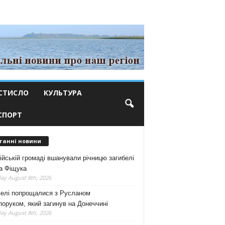
СТИСЛО
КУЛЬТУРА
СПОРТ
танні новини
ійській громаді вшанували річницю загибелі
а Фіщука
ay August 8th, 2026
велі попрощалися з Русланом
оруком, який загинув на Донеччині
ay August 8th, 2026