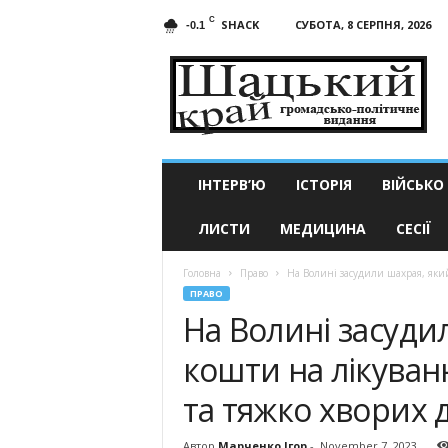
C
SHACK
СУБОТА, 8 СЕРПНЯ, 2026
-0.1
Шацький
край
ІНТЕРВ’Ю
ІСТОРІЯ
ВІЙСЬКО
ЛИСТИ
МЕДИЦИНА
СЕСІЇ
Головна
Право
На Волині засудили шахрая, який
ПРАВО
На Волині засуди
кошти на лікуван
та тяжко хворих 
Автор
Марченко Ігор
-
November 7, 2023