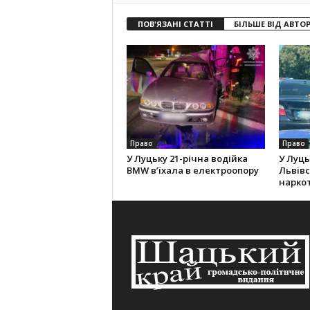
ПОВ'ЯЗАНІ СТАТТІ
БІЛЬШЕ ВІД АВТО
Право
Право
У Луцьку 21-річна водійка
У Луць
BMW в’їхала в електроопору
Львівс
нарко