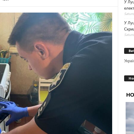
У Луц
елек
Saturd
У Лу
Скри
Saturd
Ви
Украї
Но