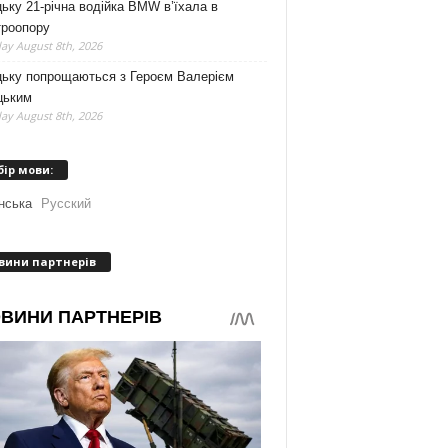
ьку 21-річна водійка BMW в’їхала в
троопору
ay August 8th, 2026
цьку попрощаються з Героєм Валерієм
цьким
ay August 8th, 2026
бір мови:
нська
Русский
вини партнерів