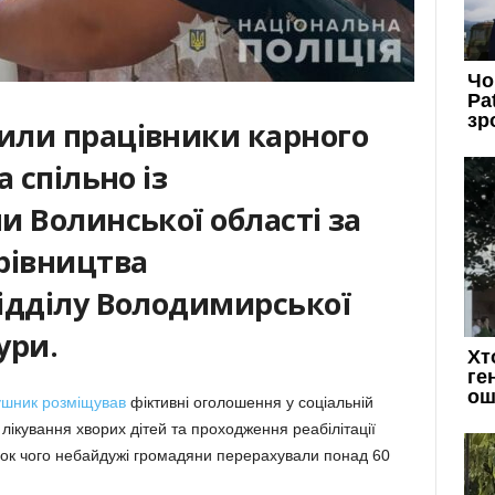
или працівники карного
 спільно із
и Волинської області за
рівництва
ідділу Володимирської
ури.
шник розміщував
фіктивні оголошення у соціальній
лікування хворих дітей та проходження реабілітації
док чого небайдужі громадяни перерахували понад 60