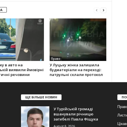
РА
Право
ку в авто на
У Луцьку жінка залишила
ькій виявили ймовірні
будматеріали на переході:
тичні речовини
патрульні склали протокол
ЩЕ БІЛЬШЕ НОВИН
ПО
Прав
У Турійській громаді
вшанували річницю
Лист
загибелі Павла Фіщука
Цікав
August 8, 2026