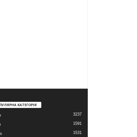
ПУЛЯРНА КАТЕГОРІЯ
3237
о
1591
и
1531
о