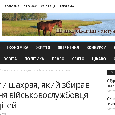
ГОЛОВНА
ПРО НАС
СВІПРАЦЯ
РЕКЛАМА
ЕКОНОМІКА
ЖИТТЯ
ЗВЕРНЕННЯ
КОНКУРСИ
ОСВІТА
ПОЛІТИКА
ПРАВО
СВЯТО
ЦІКАВО
 збирав кошти на лікування військовослужбовця та тяжко...
Ос
У Тур
ли шахрая, який збирав
Павл
Saturd
ня військовослужбовця
У Ко
дітей
Нечип
Saturd
1261