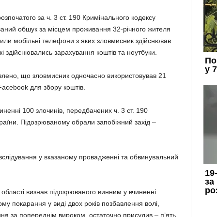
зпочатого за ч. 3 ст. 190 Кримінального кодексу
ований обшук за місцем проживання 32-річного жителя
чили мобільні телефони з яких зловмисник здійснював
 які здійснювались зарахування коштів та ноутбуки.
влено, що зловмисник одночасно використовував 21
Facebook для збору коштів.
иненні 100 злочинів, передбачених ч. 3 ст. 190
раїни. Підозрюваному обрали запобіжний захід –
озслідування у вказаному провадженні та обвинувальний
 області визнав підозрюваного винним у вчиненні
ому покарання у виді двох років позбавлення волі,
ня за попереднім вироком, остаточно присудив – п’ять