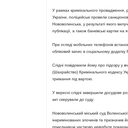
У рамках кримінального провадження, ро
України, поліцейські провели санкціон
Нововолинська, у результаті якого вилу
публікації, а також банківські картки на
При огляді мобільних телефонів встано
обліковий запис в соціальному додатку 
Слідчі повідомили йому про підозру у вч
(Шахрайство) Кримінального кодексу Ук
тримання під вартою.
У вересні слідчі завершили досудове р
акт скерували до суду.
Нововолинський міський суд Волинської
інкримінованих злочинів та призначив й
приєднавши частково невідбуте покаран