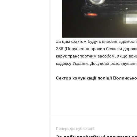
За цим фактом будуть внесені відомості 
286 (Порушення правил безпеки дорожнь
керує транспортним засобом, якщо вон
кодексу України. Досудове розслідуванн
Сектор комунікації поліції Волинсько
Попередні публікації
За добу поліцейські розкрили т