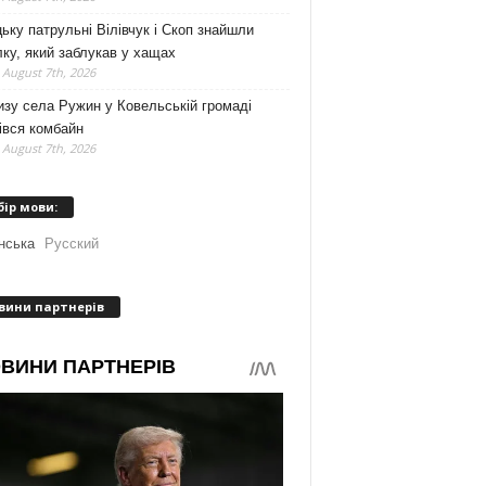
ьку патрульні Вілівчук і Скоп знайшли
ку, який заблукав у хащах
 August 7th, 2026
зу села Ружин у Ковельській громаді
івся комбайн
 August 7th, 2026
бір мови:
нська
Русский
вини партнерів