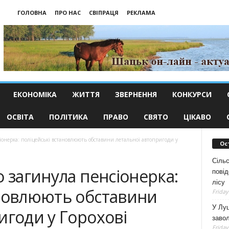
ГОЛОВНА
ПРО НАС
СВІПРАЦЯ
РЕКЛАМА
ЕКОНОМІКА
ЖИТТЯ
ЗВЕРНЕННЯ
КОНКУРСИ
ОСВІТА
ПОЛІТИКА
ПРАВО
СВЯТО
ЦІКАВО
іонерка: поліцейські встановлюють обставини летальної автопригоди у
Ос
Сільс
о загинула пенсіонерка:
повід
лісу
ановлюють обставини
Friday
У Луц
игоди у Горохові
заво
Friday