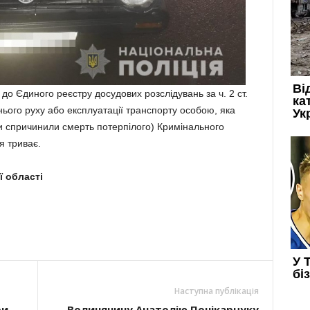
до Єдиного реєстру досудових розслідувань за ч. 2 ст.
ого руху або експлуатації транспорту особою, яка
и спричинили смерть потерпілого) Кримінального
я триває.
ї області
Наступна публікація
ри
Волинянину Анатолію Понікарчуку