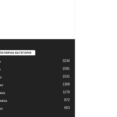
ПУЛЯРНА КАТЕГОРІЯ
3234
о
1591
и
1531
о
1309
ко
1178
ика
872
міка
653
ло