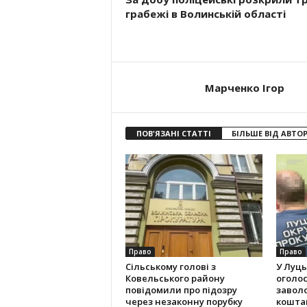
грабежі в Волинській області
Марченко Ігор
ПОВ'ЯЗАНІ СТАТТІ
БІЛЬШЕ ВІД АВТО
Право
Право
Сільському голові з
У Луць
Ковельського району
оголос
повідомили про підозру
завол
через незаконну порубку
кошта