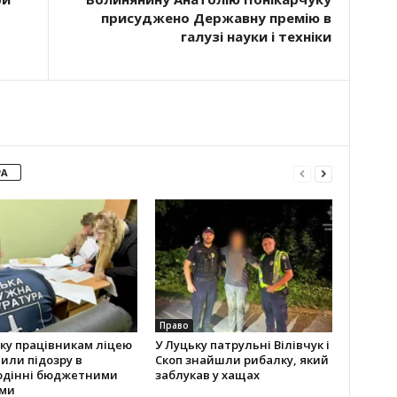
присуджено Державну премію в
галузі науки і техніки
РА
Право
ку працівникам ліцею
У Луцьку патрульні Вілівчук і
или підозру в
Скоп знайшли рибалку, який
одінні бюджетними
заблукав у хащах
ми