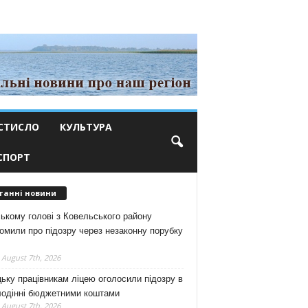
СТИСЛО
КУЛЬТУРА
СПОРТ
танні новини
ькому голові з Ковельського району
омили про підозру через незаконну порубку
 August 7th, 2026
ьку працівникам ліцею оголосили підозру в
лодінні бюджетними коштами
 August 7th, 2026