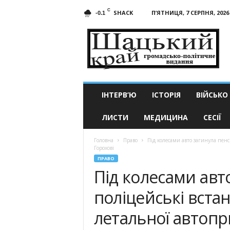
C
SHACK
П’ЯТНИЦЯ, 7 СЕРПНЯ, 2026
-0.1
Шацький
край
ІНТЕРВ’Ю
ІСТОРІЯ
ВІЙСЬКО
ЛИСТИ
МЕДИЦИНА
СЕСІЇ
Головна
Право
Під колесами авто загинула пенс
Горохові
ПРАВО
Під колесами авт
поліцейські вст
летальної автопр