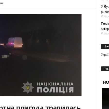
767
У Луц
рибал
Friday
Побли
загор
Friday
Ви
Украї
Но
ртна пригода трапилась