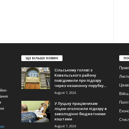
ЩЕ БІЛЬШЕ НОВИН
ПО
Прав
Сільському голові з
Ковельського району
Лист
повідомили про підозру
через незаконну порубку...
Цікав
йно-
August 7, 2026
Війсь
ання
м
Політ
У Луцьку працівникам
ліцею оголосили підозру в
нні
Еконо
заволодінні бюджетними
коштами
Стис
August 7, 2026
com