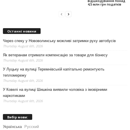
відшкодування понад
4,5 млн грн податків
Останні новини
Через спеку у Нововолинську можливі затримки руху автобусів
Thursday August 6th, 2026
Як ветеранам отримати компенсацію за товари для бізнесу
Thursday August 6th, 2026
У Луцьку на вулиці Теремнівській капітально ремонтують
тепломережу
Thursday August 6th, 2026
У Ковелі на вулиці Шишкіна виявили чоловіка з імовірними
наркотиками
Thursday August 6th, 2026
Вибір мови:
Українська
Русский