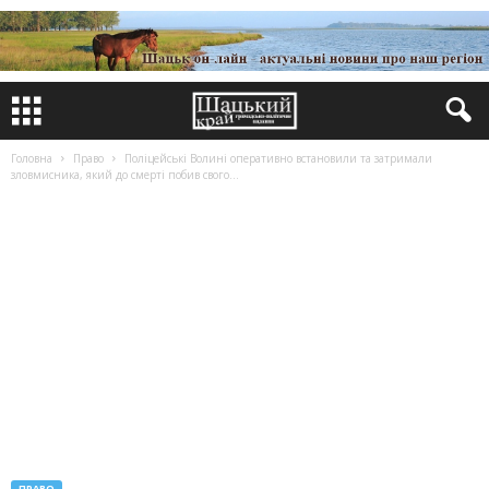
Головна
Право
Поліцейські Волині оперативно встановили та затримали
зловмисника, який до смерті побив свого...
ПРАВО