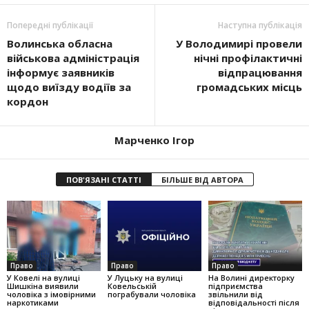
Попередні публікації
Наступна публікація
Волинська обласна
У Володимирі провели
військова адміністрація
нічні профілактичні
інформує заявників
відпрацювання
щодо виїзду водіїв за
громадських місць
кордон
Марченко Ігор
ПОВ'ЯЗАНІ СТАТТІ
БІЛЬШЕ ВІД АВТОРА
Право
Право
Право
У Ковелі на вулиці
У Луцьку на вулиці
На Волині директорку
Шишкіна виявили
Ковельській
підприємства
чоловіка з імовірними
пограбували чоловіка
звільнили від
наркотиками
відповідальності після