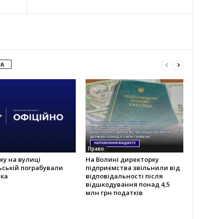
РА
Право
ку на вулиці
На Волині директорку
ській пограбували
підприємства звільнили від
іка
відповідальності після
відшкодування понад 4,5
млн грн податків