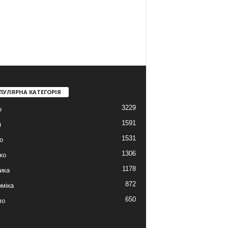
ПУЛЯРНА КАТЕГОРІЯ
3229
о
1591
и
1531
о
1306
ко
1178
ика
872
міка
650
ло