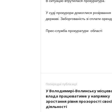
В ситуацію втрутилася прокуратура.
У суді прокурори домоглися розірвання
державі. Заборгованість зі сплати оренд
Прес-служба прокуратури області
Попередні публікації
У Володимирі-Волинську місцев
влада працюватиме у напрямку
зростання рівня прозорості своє
діяльності