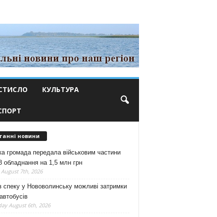
СТИСЛО
КУЛЬТУРА
СПОРТ
танні новини
ка громада передала військовим частини
 обладнання на 1,5 млн грн
 August 7th, 2026
з спеку у Нововолинську можливі затримки
автобусів
ay August 6th, 2026