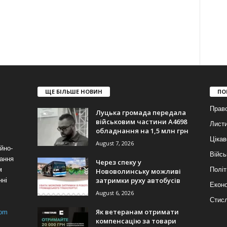
ЩЕ БІЛЬШЕ НОВИН
ПО
Прав
Луцька громада передала
військовим частини А4698
Лист
обладнання на 1,5 млн грн
Цікав
August 7, 2026
йно-
Війсь
ання
Через спеку у
м
Політ
Нововолинську можливі
затримки руху автобусів
нні
Еконо
August 6, 2026
Стис
Як ветеранам отримати
com
компенсацію за товари