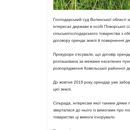
Господарський суд Волинської області з
інтересах держави в особі Поворської с
сільськогосподарського товариства з об
договору оренди землі й повернення де
Прокурори з’ясували, що договір оренди
розташована за межами населених пункті
розпорядження Ковельської районної дер
До жовтня 2019 року орендар уже забор
цієї землі.
Сільрада, інтересам якої такими діями
зверталася до нього із вимогами про по
товариство ці вимоги ігнорувало.