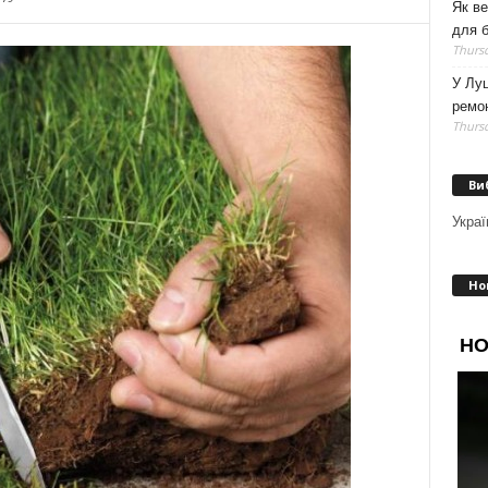
Як ве
для б
Thursd
У Луц
ремо
Thursd
Ви
Украї
Но