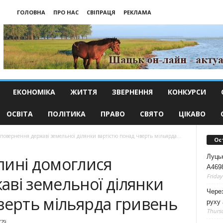
ГОЛОВНА
ПРО НАС
СВІПРАЦЯ
РЕКЛАМА
ЕКОНОМІКА
ЖИТТЯ
ЗВЕРНЕННЯ
КОНКУРСИ
ОСВІТА
ПОЛІТИКА
ПРАВО
СВЯТО
ЦІКАВО
повернення державі земельної ділянки вартістю понад чверть мільярда...
Ос
Луць
лині домоглися
А4698
Friday
ві земельної ділянки
Чере
верть мільярда гривень
руху 
Thursd
779