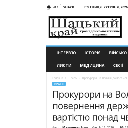
C
SHACK
П’ЯТНИЦЯ, 7 СЕРПНЯ, 2026
-0.1
Шацький
край
ІНТЕРВ’Ю
ІСТОРІЯ
ВІЙСЬКО
ЛИСТИ
МЕДИЦИНА
СЕСІЇ
Головна
Право
Прокурори на Волині домоглися 
ПРАВО
Прокурори на Во
повернення держа
вартістю понад ч
Автор
Марченко Ігор
-
March 11, 2020
2