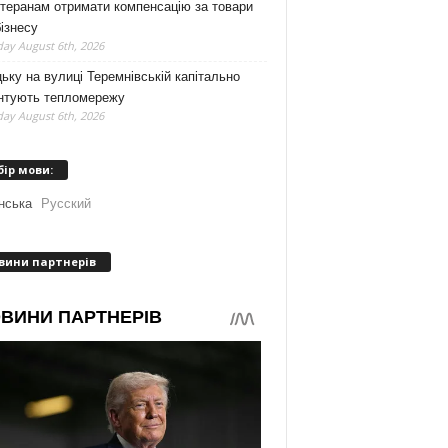
теранам отримати компенсацію за товари
ізнесу
ay August 6th, 2026
ьку на вулиці Теремнівській капітально
нтують тепломережу
ay August 6th, 2026
бір мови:
нська
Русский
вини партнерів