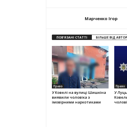
Марченко Ігор
ПОВ'ЯЗАНІ СТАТТІ
БІЛЬШЕ ВІД АВТО
Право
Право
У Ковелі на вулиці Шишкіна
У Луць
виявили чоловіка з
Ковель
імовірними наркотиками
чолов