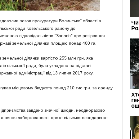
адоволив позов прокуратури Волинської області в
ільської ради Ковельського району до
меженою відповідальністю “Заповіт” про розірвання
ржаві земельної ділянки площею понад 400 га.
 земельної ділянки вартістю 255 млн грн, яка
в сільської ради, було укладено на підставі
жавної адміністрації від 13 липня 2017 року.
гував місцевому бюджету понад 210 тис грн. за оренду
 підприємства завдано значної шкоди, неодноразово
гашення заборгованості, проте сільськогосподарське