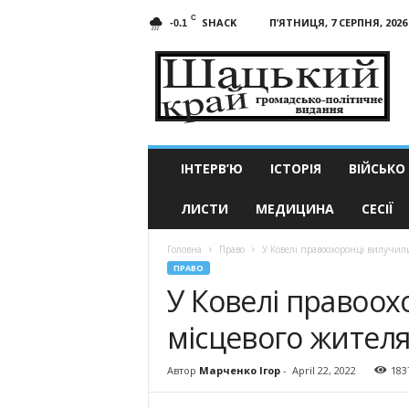
C
SHACK
П’ЯТНИЦЯ, 7 СЕРПНЯ, 2026
-0.1
Шацький
край
ІНТЕРВ’Ю
ІСТОРІЯ
ВІЙСЬКО
ЛИСТИ
МЕДИЦИНА
СЕСІЇ
Головна
Право
У Ковелі правоохоронці вилучили
ПРАВО
У Ковелі правоох
місцевого жителя
Автор
Марченко Ігор
-
April 22, 2022
183