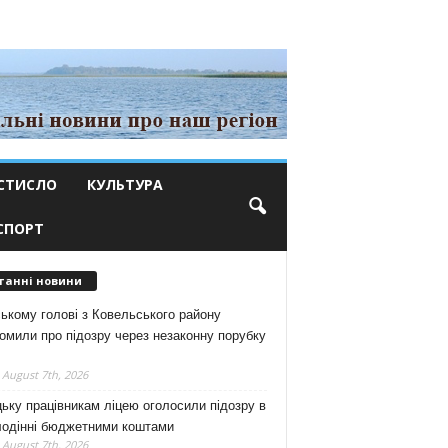
СТИСЛО
КУЛЬТУРА
СПОРТ
танні новини
ькому голові з Ковельського району
омили про підозру через незаконну порубку
 August 7th, 2026
ьку працівникам ліцею оголосили підозру в
лодінні бюджетними коштами
 August 7th, 2026