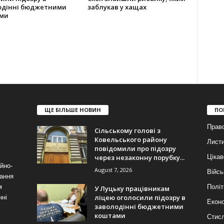
одінні бюджетними
заблукав у хащах
ми
ЩЕ БІЛЬШЕ НОВИН
ПО
Прав
Сільському голові з
Ковельського району
Лист
повідомили про підозру
через незаконну порубку...
Цікав
йно-
August 7, 2026
Війсь
ання
м
Політ
У Луцьку працівникам
ліцею оголосили підозру в
нні
Еконо
заволодінні бюджетними
коштами
Стис