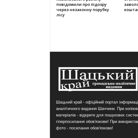
повідомили про підозру
завол
через незаконну порубку
кошта
лісу
Шацький край - офіційний портал інформаці
аналітичного видання Шаччини. При копіюв
матеріалів - відкрите для пошукових систе
гіперпосилання обов'язкове! При використа
фото - посилання обов'язкове!