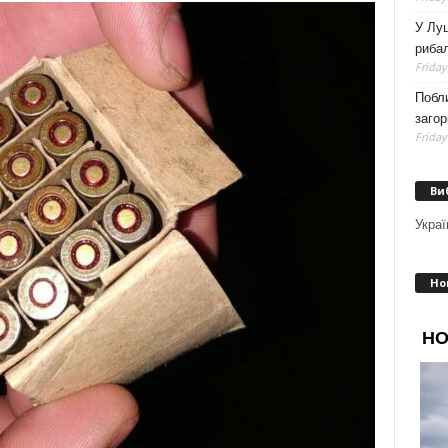
У Луц
рибал
Friday
Побли
загор
Friday
Ви
Украї
Но