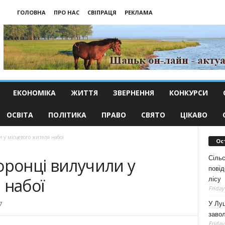
ГОЛОВНА
ПРО НАС
СВІПРАЦЯ
РЕКЛАМА
ЕКОНОМІКА
ЖИТТЯ
ЗВЕРНЕННЯ
КОНКУРСИ
ОСВІТА
ПОЛІТИКА
ПРАВО
СВЯТО
ЦІКАВО
 у місцевого жителя набої
Ос
Сільс
оронці вилучили у
повід
 набої
лісу
Friday
У Луц
7
заво
Friday