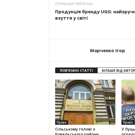
Попередні публікації
Продукція бренду UGG: найзруч
взуття у світі
Марченко Ігор
ПОВ'ЯЗАНІ СТАТТІ
БІЛЬШЕ ВІД АВТО
Право
Право
Сільському голові з
У Луць
Ковельського району
оголос