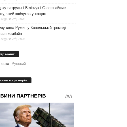
ьку патрульні Вілівчук і Скоп знайшли
ку, який заблукав у хащах
 August 7th, 2026
зу села Ружин у Ковельській громаді
івся комбайн
 August 7th, 2026
бір мови:
нська
Русский
вини партнерів