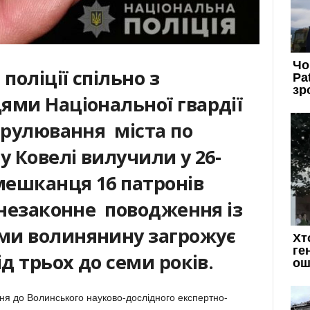
поліції спільно з
ями Національної гвардії
трулювання міста по
у Ковелі вилучили у 26-
 мешканця 16 патронів
 незаконне поводження із
ми волинянину загрожує
ід трьох до семи років.
ня до Волинського науково-дослідного експертно-