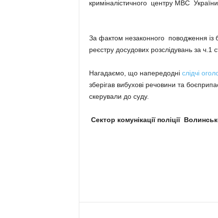
криміналістичного центру МВС України
За фактом незаконного поводження із б
реєстру досудових розслідувань за ч.1 с
Нагадаємо, що напередодні
слідчі огол
зберігав вибухові речовини та боєприп
скерували до суду.
Сектор комунікації поліції Волинськ