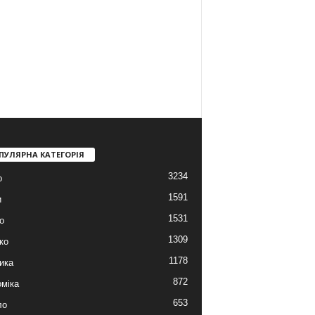
ПУЛЯРНА КАТЕГОРІЯ
3234
о
1591
и
1531
о
1309
ко
1178
ика
872
міка
653
ло