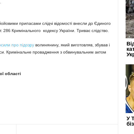
.
ойовими припасами слідчі відомості внесли до Єдиного
т. 286 Кримінального кодексу України. Триває слідство.
осили про підозру
волинянину, який виготовляв, збував і
аси. Кримінальне провадження з обвинувальним актом
ої області