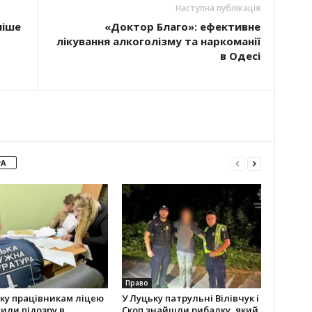
Наступна публікація
ніше
«Доктор Благо»: ефективне
лікування алкоголізму та наркоманії
в Одесі
РА
Право
ку працівникам ліцею
У Луцьку патрульні Вілівчук і
или підозру в
Скоп знайшли рибалку, який