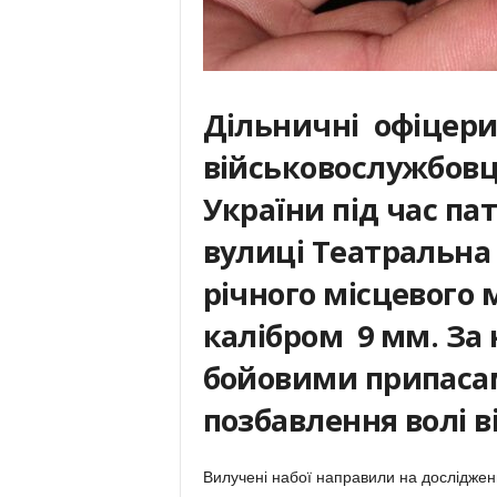
Дільничні офіцери 
військовослужбовц
України під час па
вулиці Театральна 
річного місцевого
калібром 9 мм. За
бойовими припаса
позбавлення волі в
Вилучені набої направили на досліджен