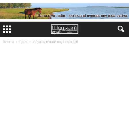
Головна
Право
У Луцьку п’яний водій скоїв ДТП