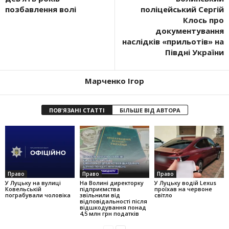
позбавлення волі
поліцейський Сергій
Клось про
документування
наслідків «прильотів» на
Півдні України
Марченко Ігор
ПОВ'ЯЗАНІ СТАТТІ
БІЛЬШЕ ВІД АВТОРА
Право
Право
Право
У Луцьку на вулиці
На Волині директорку
У Луцьку водій Lexus
Ковельській
підприємства
проїхав на червоне
пограбували чоловіка
звільнили від
світло
відповідальності після
відшкодування понад
4,5 млн грн податків