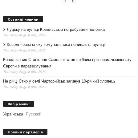
Останні новини
У Луцьку на вулиці Ковельській пограбували чоловіка
Thursday August 6th, 2026
У Ковелі через спеку комунальники поливають вулиці
Thursday August 6th, 2026
Ковельчанин Станіслав Самолюк став срібним призером чемпіонату
Європи з паравеслування
Thursday August 6th, 2026
На річці Стир у селі Чарторийськ загинув 10-річний хлопець
Thursday August 6th, 2026
Вибір мови:
Українська
Русский
Новини партнерів