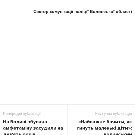
Сектор комунікації поліції Волинської області
Попередні публікації
Наступна публікація
На Волині збувача
«Найважче бачити, як
амфетаміну засудили на
гинуть маленькі діти»:
дев’ять років
волинський