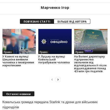
Марченко Ігор
ПОВ'ЯЗАНІ СТАТТІ
БІЛЬШЕ ВІД АВТОРА
Право
Право
Право
У Ковелі на вулиці
У Луцьку на вулиці
На Волині директорку
Шишкіна виявили
Ковельській
підприємства
чоловіка з імовірними
пограбували чоловіка
звільнили від
наркотиками
відповідальності після
відшкодування понад
4,5 млн грн податків
Останні новини
Ковельська громада передала Starlink та дрони для військових
підрозділів