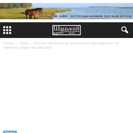
Головна
Право
Волинян притягнуть до кримінальної відповідальності за
пропозиції хабарів поліцейським
ПРАВО