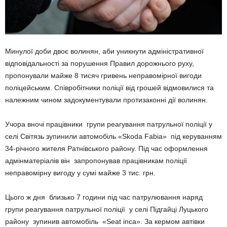
Минулої доби двоє волинян, аби уникнути адміністративної
відповідальності за порушення Правил дорожнього руху,
пропонували майже 8 тисяч гривень неправомірної вигоди
поліцейським. Співробітники поліції від грошей відмовилися та
належним чином задокументували протизаконні дії волинян.
Учора вночі працівники групи реагування патрульної поліції у
селі Світязь зупинили автомобіль «Skoda Fabia» під керуванням
34-річного жителя Ратнівського району. Під час оформлення
адмінматеріалів він запропонував працівникам поліції
неправомірну вигоду у сумі майже 3 тис. грн.
Цього ж дня близько 7 години під час патрулювання наряд
групи реагування патрульної поліції у селі Підгайці Луцького
району зупинив автомобіль «Seat inca». За кермом автівки