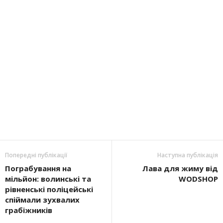
Попередні публікації
Наступна публікація
Пограбування на
Лава для жиму від
мільйон: волинські та
WODSHOP
рівненські поліцейські
спіймали зухвалих
грабіжників