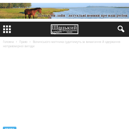
Головна
Право
Волинського митника судитимуть за вимагання й одержання
неправомірної вигоди
ПРАВО