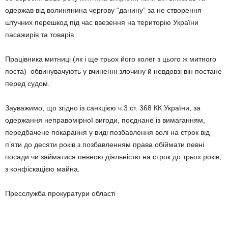
одержав від волинянина чергову “данину” за не створення
штучних перешкод під час ввезення на територію України
пасажирів та товарів.
Працівника митниці (як і ще трьох його колег з цього ж митного
поста) обвинувачують у вчиненні злочину й невдовзі він постане
перед судом.
Зауважимо, що згідно із санкцією ч.3 ст. 368 КК України, за
одержання неправомірної вигоди, поєднане із вимаганням,
передбачене покарання у виді позбавлення волі на строк від
п’яти до десяти років з позбавленням права обіймати певні
посади чи займатися певною діяльністю на строк до трьох років,
з конфіскацією майна.
Пресслужба прокуратури області