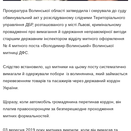
Прокуратура Волинської області затвердила і скерувала до суду
обвинувальний акт у розслідуваному слідчими Територіального
управління ДБР, розташованого у місті Львові, кримінальному
провадженні про вимагання й одержання неправомірної вигоди
старшим державним інспектором відділу митного оформлення
№ 4 митного поста «Володимир-Волинський» Волинської
митниці ДФС.
Слідство встановило, що митники на цьому посту систематично
вимагали й одержували побори із волинянина, який займається
перевезенням товарів та пасажирів через державний кордон
України.
Щоразу, коли автомобіль громадянина перетинав кордон, він
платив правоохоронцям за безперешкодне проходження
митних формальностей.
03 вересня 2019 року митника викрили, коли він вимагав та