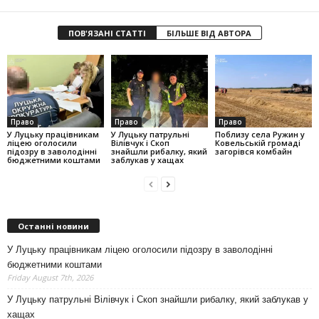
ПОВ'ЯЗАНІ СТАТТІ
БІЛЬШЕ ВІД АВТОРА
Право
Право
Право
У Луцьку працівникам
У Луцьку патрульні
Поблизу села Ружин у
ліцею оголосили
Вілівчук і Скоп
Ковельській громаді
підозру в заволодінні
знайшли рибалку, який
загорівся комбайн
бюджетними коштами
заблукав у хащах
Останні новини
У Луцьку працівникам ліцею оголосили підозру в заволодінні
бюджетними коштами
Friday August 7th, 2026
У Луцьку патрульні Вілівчук і Скоп знайшли рибалку, який заблукав у
хащах