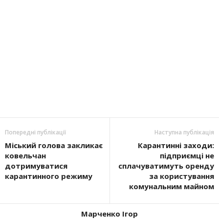
Попередні публікації
Наступна публікація
Міський голова закликає
Карантинні заходи:
ковельчан
підприємці не
дотримуватися
сплачуватимуть оренду
карантинного режиму
за користування
комунальним майном
Марченко Ігор