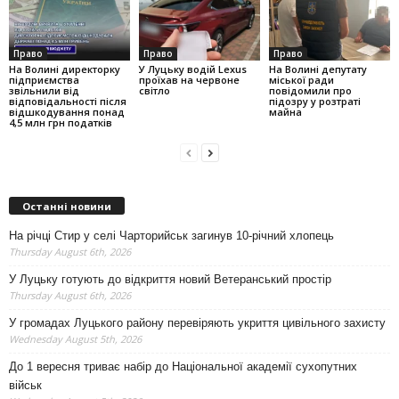
Право
Право
Право
На Волині директорку
У Луцьку водій Lexus
На Волині депутату
підприємства
проїхав на червоне
міської ради
звільнили від
світло
повідомили про
відповідальності після
підозру у розтраті
відшкодування понад
майна
4,5 млн грн податків
Останні новини
На річці Стир у селі Чарторийськ загинув 10-річний хлопець
Thursday August 6th, 2026
У Луцьку готують до відкриття новий Ветеранський простір
Thursday August 6th, 2026
У громадах Луцького району перевіряють укриття цивільного захисту
Wednesday August 5th, 2026
До 1 вересня триває набір до Національної академії сухопутних
військ