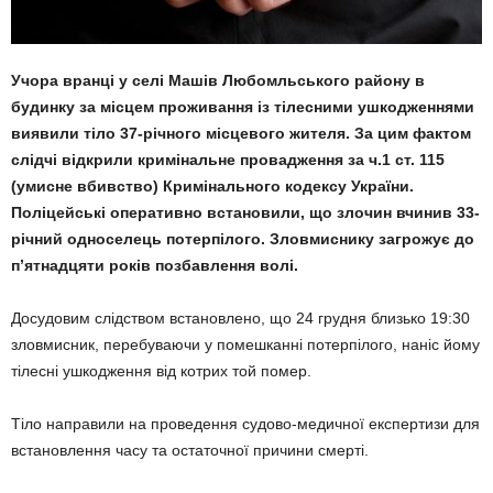
Учора вранці у селі Машів Любомльського району в
будинку за місцем проживання із тілесними ушкодженнями
виявили тіло 37-річного місцевого жителя. За цим фактом
слідчі відкрили кримінальне провадження за ч.1 ст. 115
(умисне вбивство) Кримінального кодексу України.
Поліцейські оперативно встановили, що злочин вчинив 33-
річний односелець потерпілого. Зловмиснику загрожує до
п’ятнадцяти років позбавлення волі.
Досудовим слідством встановлено, що 24 грудня близько 19:30
зловмисник, перебуваючи у помешканні потерпілого, наніс йому
тілесні ушкодження від котрих той помер.
Тіло направили на проведення судово-медичної експертизи для
встановлення часу та остаточної причини смерті.