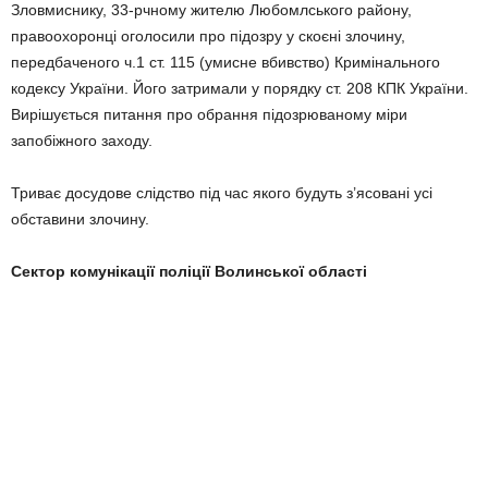
Зловмиснику, 33-рчному жителю Любомлського району,
правоохоронці оголосили про підозру у скоєні злочину,
передбаченого ч.1 ст. 115 (умисне вбивство) Кримінального
кодексу України. Його затримали у порядку ст. 208 КПК України.
Вирішується питання про обрання підозрюваному міри
запобіжного заходу.
Триває досудове слідство під час якого будуть з’ясовані усі
обставини злочину.
Сектор комунікації поліції Волинської області