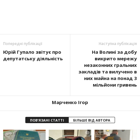
Попередні публікації
Наступна публікація
Юрій Гупало звітує про
На Волині за добу
депутатську діяльність
викрито мережу
незаконних гральних
закладів та вилучено в
них майна на понад 3
мільйони гривень
Марченко Ігор
ПОВ'ЯЗАНІ СТАТТІ
БІЛЬШЕ ВІД АВТОРА