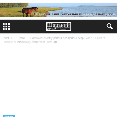
Головна
Право
У Любомльському районі поліцейські затримали 33-ріного
чоловіка за підозрою у вбивстві односельця
ПРАВО