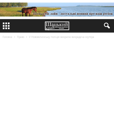
Головна
Право
У Нововолинську поліція викрила викрадача скутера