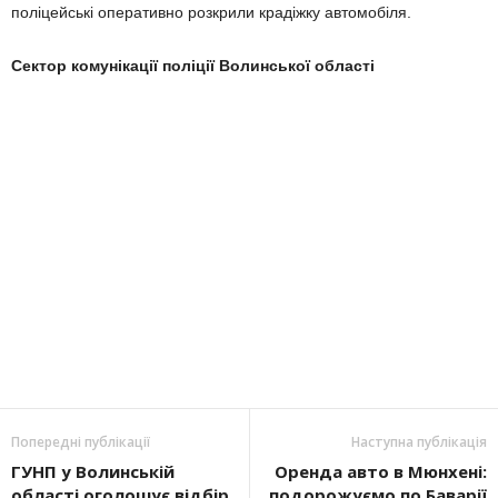
поліцейські оперативно розкрили крадіжку автомобіля.
Сектор комунікації поліції Волинської області
Попередні публікації
Наступна публікація
ГУНП у Волинській
Оренда авто в Мюнхені:
області оголошує відбір
подорожуємо по Баварії