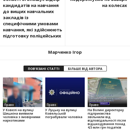
кандидатів на навчання
на колесах
до вищих навчальних
закладів із
специфічними умовами
навчання, які здійснюють
підготовку поліцейських
Марченко Ігор
ПОВ'ЯЗАНІ СТАТТІ
БІЛЬШЕ ВІД АВТОРА
Право
Право
Право
У Ковелі на вулиці
У Луцьку на вулиці
На Волині директорку
Шишкіна виявили
Ковельській
підприємства
чоловіка з імовірними
пограбували чоловіка
звільнили від
наркотиками
відповідальності після
відшкодування понад
4,5 млн грн податків