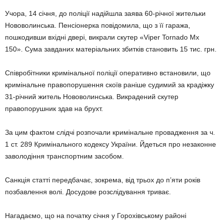
Учора, 14 січня, до поліції надійшла заява 60-річної жительки
Нововолинська. Пенсіонерка повідомила, що з її гаража,
пошкодивши вхідні двері, викрали скутер «Viper Tornado Mx
150». Сума завданих матеріальних збитків становить 15 тис. грн.
Співробітники кримінальної поліції оперативно встановили, що
кримінальне правопорушення скоїв раніше судимий за крадіжку
31-річний житель Нововолинська. Викрадений скутер
правопорушник здав на брухт.
За цим фактом слідчі розпочали кримінальне провадження за ч.
1 ст. 289 Кримінального кодексу України. Йдеться про незаконне
заволодіння транспортним засобом.
Санкція статті передбачає, зокрема, від трьох до п’яти років
позбавлення волі. Досудове розслідування триває.
Нагадаємо, що на початку січня у Горохівському районі