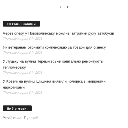
Останні новини
Через спеку у Нововолинську можливі затримки руху автобусів
Thursday August 6th, 2026
Як ветеранам отримати компенсацію за товари для бізнесу
Thursday August 6th, 2026
У Луцьку на вулиці Теремнівській капітально ремонтують
тепломережу
Thursday August 6th, 2026
У Ковелі на вулиці Шишкіна виявили чоловіка з імовірними
наркотиками
Thursday August 6th, 2026
Вибір мови:
Українська
Русский