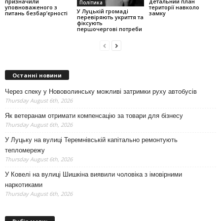
призначили
детальний план
Політика
уповноваженого з
території навколо
У Луцькій громаді
питань безбар’єрності
замку
перевіряють укриття та
фіксують
першочергові потреби
Останні новини
Через спеку у Нововолинську можливі затримки руху автобусів
Thursday August 6th, 2026
Як ветеранам отримати компенсацію за товари для бізнесу
Thursday August 6th, 2026
У Луцьку на вулиці Теремнівській капітально ремонтують
тепломережу
Thursday August 6th, 2026
У Ковелі на вулиці Шишкіна виявили чоловіка з імовірними
наркотиками
Thursday August 6th, 2026