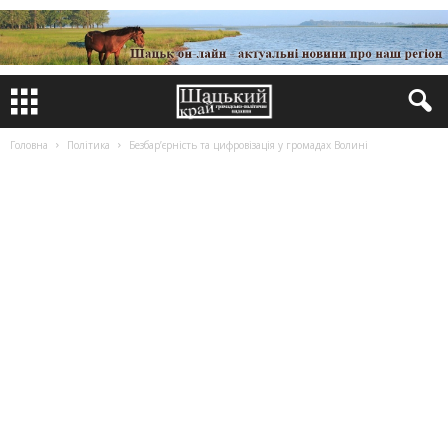
Головна
Політика
Безбар’єрність та цифровізація у громадах Волині