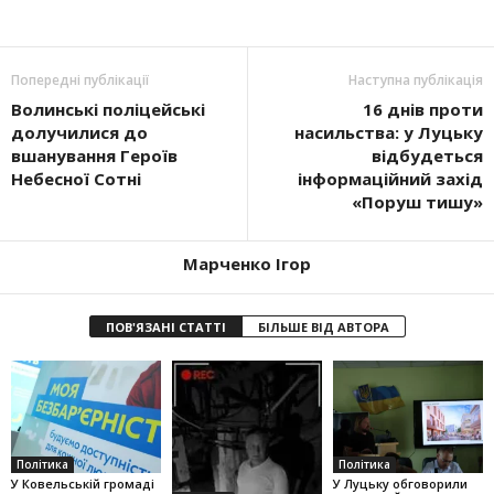
Попередні публікації
Наступна публікація
Волинські поліцейські
16 днів проти
долучилися до
насильства: у Луцьку
вшанування Героїв
відбудеться
Небесної Сотні
інформаційний захід
«Поруш тишу»
Марченко Ігор
ПОВ'ЯЗАНІ СТАТТІ
БІЛЬШЕ ВІД АВТОРА
Політика
Політика
У Ковельській громаді
У Луцьку обговорили