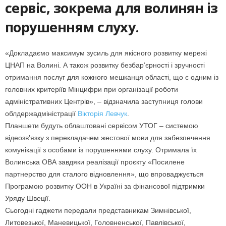
сервіс, зокрема для волинян із
порушенням слуху.
«Докладаємо максимум зусиль для якісного розвитку мережі
ЦНАП на Волині. А також розвитку безбарʼєрності і зручності
отримання послуг для кожного мешканця області, що є одним із
головних критеріїв Мінцифри при організації роботи
адміністративних Центрів», – відзначила заступниця голови
облдержадміністрації
Вікторія Левчук
.
Планшети будуть облаштовані сервісом УТОГ – системою
відеозвʼязку з перекладачем жестової мови для забезпечення
комунікації з особами із порушеннями слуху. Отримала їх
Волинська ОВА завдяки реалізації проєкту «Посилене
партнерство для сталого відновлення», що впроваджується
Програмою розвитку ООН в Україні за фінансової підтримки
Уряду Швеції.
Сьогодні гаджети передали представникам Зимнівської,
Литовезької, Маневицької, Головненської, Павлівської,