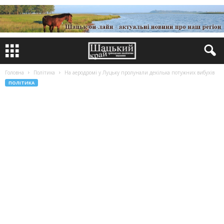
Головна
Політика
На аеродромі у Луцьку пролунали декілька потужних вибухів
ПОЛІТИКА