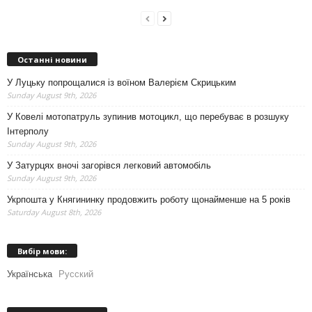
Останні новини
У Луцьку попрощалися із воїном Валерієм Скрицьким
Sunday August 9th, 2026
У Ковелі мотопатруль зупинив мотоцикл, що перебуває в розшуку
Інтерполу
Sunday August 9th, 2026
У Затурцях вночі загорівся легковий автомобіль
Sunday August 9th, 2026
Укрпошта у Княгининку продовжить роботу щонайменше на 5 років
Saturday August 8th, 2026
Вибір мови:
Українська
Русский