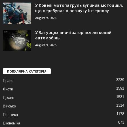
У Ковелі мотопатруль зупинив мотоцикл,
що перебуває в розшуку Інтерполу
August 9, 2026
У Затурцях вночі загорівся легковий
автомобіль
August 9, 2026
ПОПУЛЯРНА КАТЕГОРІЯ
3239
Право
1591
Листи
1531
Цікаво
1314
Військо
1178
Політика
873
Економіка