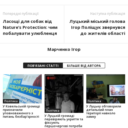
Попередні публікації
Наступна публікація
Ласощі для собак від
Луцький міський голова
Nature’s Protection: чим
Ігор Поліщук звернувся
побалувати улюбленця
до жителів області
Марченко Ігор
ПОВ'ЯЗАНІ СТАТТІ
БІЛЬШЕ ВІД АВТОРА
Політика
Політика
У Ковельській громаді
У Луцьку обговорили
призначили
детальний план
Політика
уповноваженого з
території навколо
У Луцькій громаді
питань безбар’єрності
замку
перевіряють укриття та
фіксують
першочергові потреби