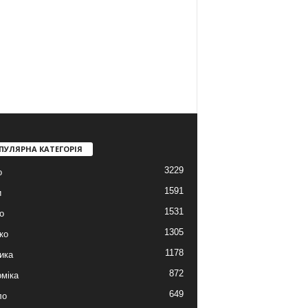
ПУЛЯРНА КАТЕГОРІЯ
3229
о
1591
и
1531
о
1305
ко
1178
ика
872
міка
649
ло