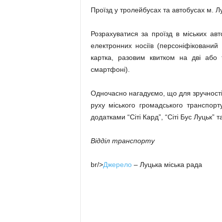
Проїзд у тролейбусах та автобусах м. Л
Розрахуватися за проїзд в міських а
електронних носіїв (персоніфікований
картка, разовим квитком на дві або
смартфоні).
Одночасно нагадуємо, що для зручност
руху міського громадського транспор
додатками “Сіті Кард”, “Сіті Бус Луцьк” т
Відділ транспорту
br/>
Джерело
– Луцька міська рада