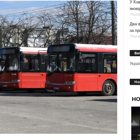
У Ков
імові
Thursd
Два 
за пр
Thursd
Ви
Украї
Но