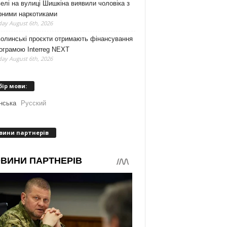
елі на вулиці Шишкіна виявили чоловіка з
рними наркотиками
ay August 6th, 2026
волинські проєкти отримають фінансування
ограмою Interreg NEXT
ay August 6th, 2026
бір мови:
нська
Русский
вини партнерів