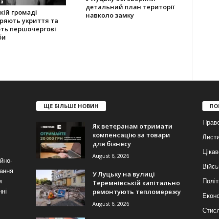
ка
детальний план території
кій громаді
навколо замку
ряють укриття та
ють першочергові
би
ЩЕ БІЛЬШЕ НОВИН
ПО
Прав
Як ветеранам отримати
компенсацію за товари
Лист
для бізнесу
Цікав
August 6, 2026
йно-
Війсь
ання
У Луцьку на вулиці
м
Політ
Теремнівській капітально
ремонтують тепломережу
нні
Еконо
August 6, 2026
Стис