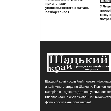
Політи
призначили
У Луць
уповноваженого з питань
переві
безбар’єрності
фіксу
потре
Шацький край - офіційний портал інформаці
аналітичного видання Шаччини. При копіюв
матеріалів - відкрите для пошукових систе
гіперпосилання обов'язкове! При використа
фото - посилання обов'язкове!