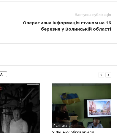
Наступна публікація
Оперативна інформація станом на 16
березня у Волинській області
РА
Політика
У Луцьку обговорили