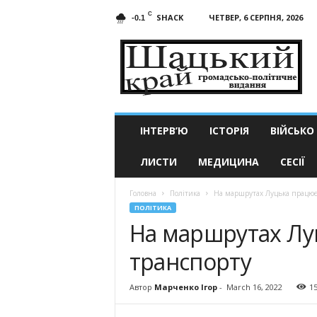
C
SHACK
ЧЕТВЕР, 6 СЕРПНЯ, 2026
-0.1
Шацький
край
ІНТЕРВ’Ю
ІСТОРІЯ
ВІЙСЬКО
ЛИСТИ
МЕДИЦИНА
СЕСІЇ
Головна
Політика
На маршрутах Луцька працює
ПОЛІТИКА
На маршрутах Лу
транспорту
Автор
Марченко Ігор
-
March 16, 2022
1