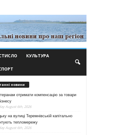
СТИСЛО
КУЛЬТУРА
СПОРТ
танні новини
теранам отримати компенсацію за товари
ізнесу
ay August 6th, 2026
ьку на вулиці Теремнівській капітально
нтують тепломережу
ay August 6th, 2026