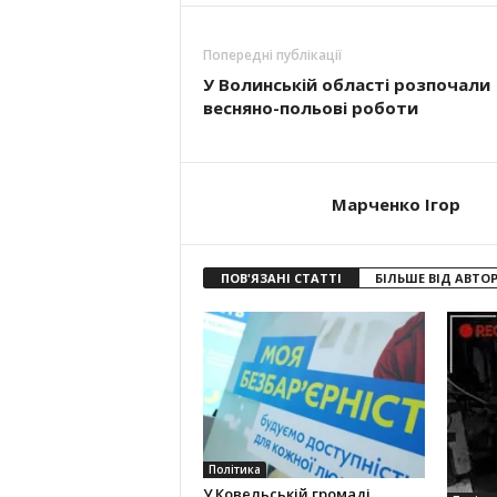
Попередні публікації
У Волинській області розпочали
весняно-польові роботи
Марченко Ігор
ПОВ'ЯЗАНІ СТАТТІ
БІЛЬШЕ ВІД АВТО
Політика
У Ковельській громаді