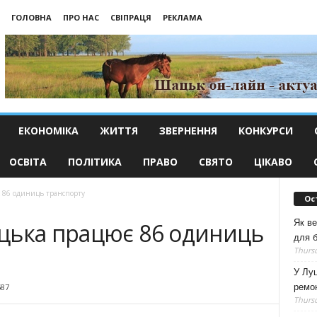
ГОЛОВНА
ПРО НАС
СВІПРАЦЯ
РЕКЛАМА
ЕКОНОМІКА
ЖИТТЯ
ЗВЕРНЕННЯ
КОНКУРСИ
ОСВІТА
ПОЛІТИКА
ПРАВО
СВЯТО
ЦІКАВО
 86 одиниць транспорту
Ос
Як ве
цька працює 86 одиниць
для б
Thursd
У Луц
ремо
587
Thursd