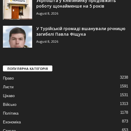
Укрпошта у Княгининку продовжить
роботу щонайменше на 5 років
August 8, 2026
У Турійській громаді вшанували річницю
загибелі Павла Фіщука
August 8, 2026
ПОПУЛЯРНА КАТЕГОРІЯ
3238
Право
1591
Листи
1531
Цікаво
1313
Військо
1178
Політика
873
Економіка
653
Стисло