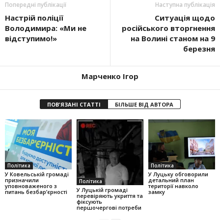
Попередні публікації
Наступна публікація
Настрій поліції
Ситуація щодо
Володимира: «Ми не
російського вторгнення
відступимо!»
на Волині станом на 9
березня
Марченко Ігор
ПОВ'ЯЗАНІ СТАТТІ
БІЛЬШЕ ВІД АВТОРА
Політика
Політика
У Ковельській громаді
У Луцьку обговорили
призначили
детальний план
Політика
уповноваженого з
території навколо
У Луцькій громаді
питань безбар’єрності
замку
перевіряють укриття та
фіксують
першочергові потреби