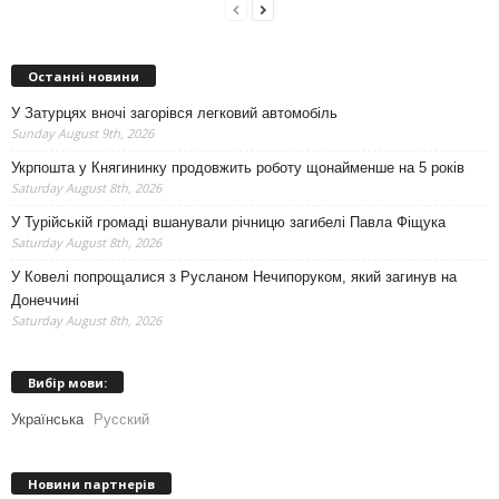
Останні новини
У Затурцях вночі загорівся легковий автомобіль
Sunday August 9th, 2026
Укрпошта у Княгининку продовжить роботу щонайменше на 5 років
Saturday August 8th, 2026
У Турійській громаді вшанували річницю загибелі Павла Фіщука
Saturday August 8th, 2026
У Ковелі попрощалися з Русланом Нечипоруком, який загинув на
Донеччині
Saturday August 8th, 2026
Вибір мови:
Українська
Русский
Новини партнерів