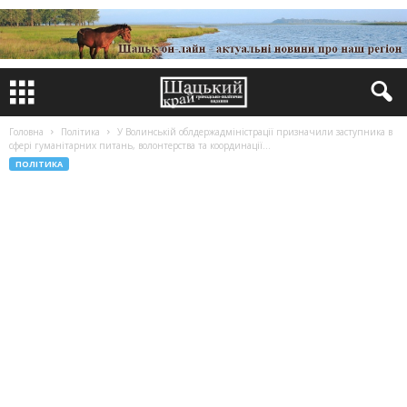
Головна
Політика
У Волинській облдержадміністрації призначили заступника в
сфері гуманітарних питань, волонтерства та координації...
ПОЛІТИКА