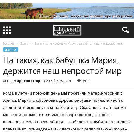
Головна
Життя
На таких, как бабушка Мария, держится наш непростой мир
ЖИТТЯ
На таких, как бабушка Мария,
держится наш непростой мир
Автор
Марченко Ігор
-
сентября 9, 2014
6411
Когда в летний погожий день мы посетили матери-героини с
Хрипск Марии Сафроновна Дорош, бабушка приняла нас за
людей, которые ищут в селе квартиру. Оказалось, в это время
многие местные жители имеют квартирантов, которые
приезжают сюда на заработки — собирают голубики на ягодных
плантациях, принадлежащих частному предприятию «Флора».