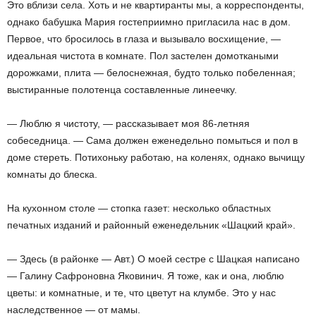
Это вблизи села. Хоть и не квартиранты мы, а корреспонденты,
однако бабушка Мария гостеприимно пригласила нас в дом.
Первое, что бросилось в глаза и вызывало восхищение, —
идеальная чистота в комнате. Пол застелен домоткаными
дорожками, плита — белоснежная, будто только побеленная;
выстиранные полотенца составленные линеечку.
— Люблю я чистоту, — рассказывает моя 86-летняя
собеседница. — Сама должен еженедельно помыться и пол в
доме стереть. Потихоньку работаю, на коленях, однако вычищу
комнаты до блеска.
На кухонном столе — стопка газет: несколько областных
печатных изданий и районный еженедельник «Шацкий край».
— Здесь (в районке — Авт.) О моей сестре с Шацкая написано
— Галину Сафроновна Яковинич. Я тоже, как и она, люблю
цветы: и комнатные, и те, что цветут на клумбе. Это у нас
наследственное — от мамы.