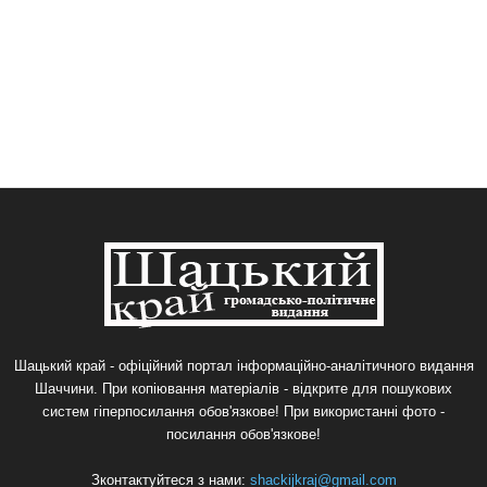
Шацький край - офіційний портал інформаційно-аналітичного видання
Шаччини. При копіювання матеріалів - відкрите для пошукових
систем гіперпосилання обов'язкове! При використанні фото -
посилання обов'язкове!
Зконтактуйтеся з нами:
shackijkraj@gmail.com