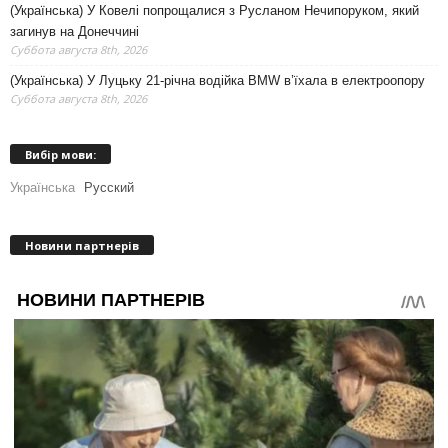
(Українська) У Ковелі попрощалися з Русланом Нечипоруком, який
загинув на Донеччині
Суббота августа 8th, 2026
(Українська) У Луцьку 21-річна водійка BMW в’їхала в електроопору
Суббота августа 8th, 2026
Вибір мови:
Українська
Русский
Новини партнерів