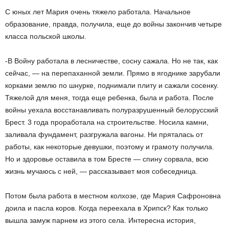
С юных лет Мария очень тяжело работала. Начальное
образование, правда, получила, еще до войны закончив четыре
класса польской школы.
-В Войну работала в лесничестве, сосну сажала. Но не так, как
сейчас, — на перепаханной земли. Прямо в ягоднике зарубали
корками землю по шнурке, поднимали плиту и сажали сосенку.
Тяжелой для меня, тогда еще ребенка, была и работа. После
войны уехала восстанавливать полуразрушенный белорусский
Брест. 3 года проработала на строительстве. Носила камни,
заливала фундамент, разгружала вагоны. Ни пряталась от
работы, как некоторые девушки, поэтому и грамоту получила.
Но и здоровье оставила в том Бресте — спину сорвала, всю
жизнь мучаюсь с ней, — рассказывает моя собеседница.
Потом была работа в местном колхозе, где Мария Сафроновна
доила и пасла коров. Когда переехала в Хрипск? Как только
вышла замуж парнем из этого села. Интересна история,