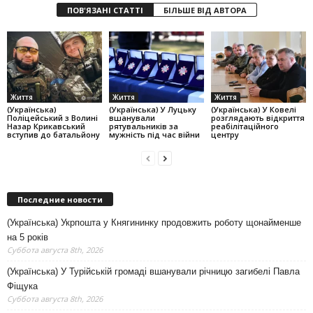
ПОВ'ЯЗАНІ СТАТТІ
БІЛЬШЕ ВІД АВТОРА
Життя
Життя
Життя
(Українська)
(Українська) У Луцьку
(Українська) У Ковелі
Поліцейський з Волині
вшанували
розглядають відкриття
Назар Крикавський
рятувальників за
реабілітаційного
вступив до батальйону
мужність під час війни
центру
Последние новости
(Українська) Укрпошта у Княгининку продовжить роботу щонайменше
на 5 років
Суббота августа 8th, 2026
(Українська) У Турійській громаді вшанували річницю загибелі Павла
Фіщука
Суббота августа 8th, 2026