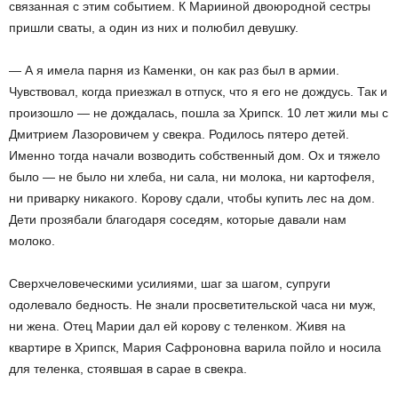
связанная с этим событием. К Марииной двоюродной сестры
пришли сваты, а один из них и полюбил девушку.
— А я имела парня из Каменки, он как раз был в армии.
Чувствовал, когда приезжал в отпуск, что я его не дождусь. Так и
произошло — не дождалась, пошла за Хрипск. 10 лет жили мы с
Дмитрием Лазоровичем у свекра. Родилось пятеро детей.
Именно тогда начали возводить собственный дом. Ох и тяжело
было — не было ни хлеба, ни сала, ни молока, ни картофеля,
ни приварку никакого. Корову сдали, чтобы купить лес на дом.
Дети прозябали благодаря соседям, которые давали нам
молоко.
Сверхчеловеческими усилиями, шаг за шагом, супруги
одолевало бедность. Не знали просветительской часа ни муж,
ни жена. Отец Марии дал ей корову с теленком. Живя на
квартире в Хрипск, Мария Сафроновна варила пойло и носила
для теленка, стоявшая в сарае в свекра.