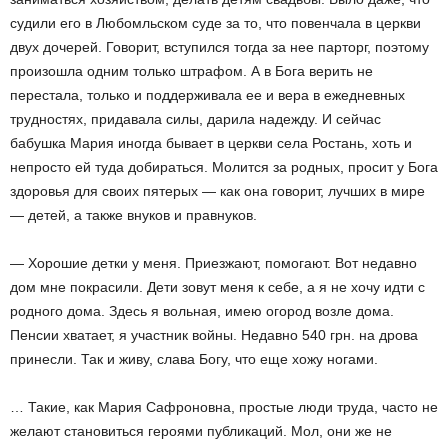
судили его в Любомльском суде за то, что повенчала в церкви
двух дочерей. Говорит, вступился тогда за нее парторг, поэтому
произошла одним только штрафом. А в Бога верить не
перестала, только и поддерживала ее и вера в ежедневных
трудностях, придавала силы, дарила надежду. И сейчас
бабушка Мария иногда бывает в церкви села Ростань, хоть и
непросто ей туда добираться. Молится за родных, просит у Бога
здоровья для своих пятерых — как она говорит, лучших в мире
— детей, а также внуков и правнуков.
— Хорошие детки у меня. Приезжают, помогают. Вот недавно
дом мне покрасили. Дети зовут меня к себе, а я не хочу идти с
родного дома. Здесь я вольная, имею огород возле дома.
Пенсии хватает, я участник войны. Недавно 540 грн. на дрова
принесли. Так и живу, слава Богу, что еще хожу ногами.
… Такие, как Мария Сафроновна, простые люди труда, часто не
желают становиться героями публикаций. Мол, они же не