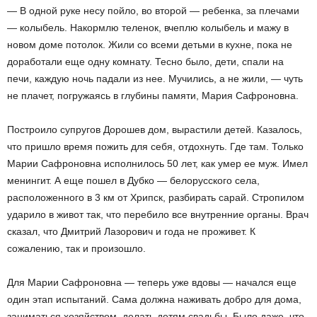
— В одной руке несу пойло, во второй — ребенка, за плечами
— колыбель. Накормлю теленок, вчеплю колыбель и мажу в
новом доме потолок. Жили со всеми детьми в кухне, пока не
доработали еще одну комнату. Тесно было, дети, спали на
печи, каждую ночь падали из нее. Мучились, а не жили, — чуть
не плачет, погружаясь в глубины памяти, Мария Сафроновна.
Построило супругов Дорошев дом, вырастили детей. Казалось,
что пришло время пожить для себя, отдохнуть. Где там. Только
Марии Сафроновна исполнилось 50 лет, как умер ее муж. Имел
менингит. А еще пошел в Дубко — белорусского села,
расположенного в 3 км от Хрипск, разбирать сарай. Стропилом
ударило в живот так, что перебило все внутренние органы. Врач
сказал, что Дмитрий Лазорович и года не проживет. К
сожалению, так и произошло.
Для Марии Сафроновна — теперь уже вдовы — начался еще
один этап испытаний. Сама должна наживать добро для дома,
заниматься хозяйством, делать детям свадьбы. Было даже, что