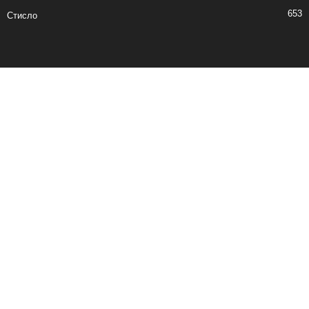
653
Стисло