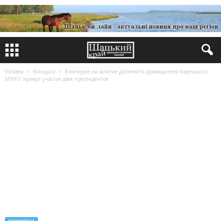
Головна
Конкурси
В конкурсе на занятие должности руководителя Ковельского
МТМО примут участие двое претендентов
КОНКУРСИ