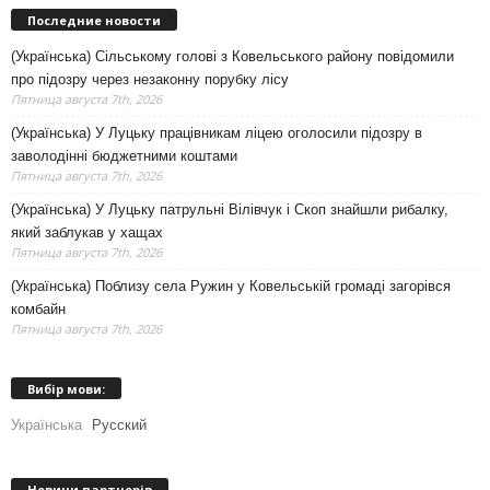
Последние новости
(Українська) Сільському голові з Ковельського району повідомили
про підозру через незаконну порубку лісу
Пятница августа 7th, 2026
(Українська) У Луцьку працівникам ліцею оголосили підозру в
заволодінні бюджетними коштами
Пятница августа 7th, 2026
(Українська) У Луцьку патрульні Вілівчук і Скоп знайшли рибалку,
який заблукав у хащах
Пятница августа 7th, 2026
(Українська) Поблизу села Ружин у Ковельській громаді загорівся
комбайн
Пятница августа 7th, 2026
Вибір мови:
Українська
Русский
Новини партнерів