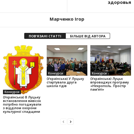
здоровья
Марченко Ігор
ПОВ'ЯЗАНІ СТАТТІ
БІЛЬШЕ ВІД АВТОРА
Конкурси
Конкурси
(Українська) У Луцьку
(Українська) Луцьк
стартувала друга
впроваджує програму
школа гідів
«Некрополь. Простір
пам’яті»
Конкурси
(Українська) В Луцьку
встановлення вивісок
потрібно погоджувати
з відділом охорони
культурної спадщини