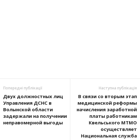
Попередні публікації
Наступна публікація
Двух должностных лиц
В связи со вторым этап
Управления ДСНС в
медицинской реформы
Волынской области
начисления заработной
задержали на получении
платы работникам
неправомерной выгоды
Квельського МТМО
осуществляет
Национальная служба