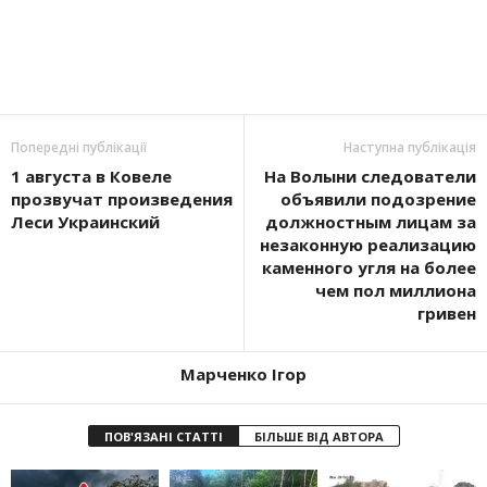
Попередні публікації
Наступна публікація
1 августа в Ковеле
На Волыни следователи
прозвучат произведения
объявили подозрение
Леси Украинский
должностным лицам за
незаконную реализацию
каменного угля на более
чем пол миллиона
гривен
Марченко Ігор
ПОВ'ЯЗАНІ СТАТТІ
БІЛЬШЕ ВІД АВТОРА