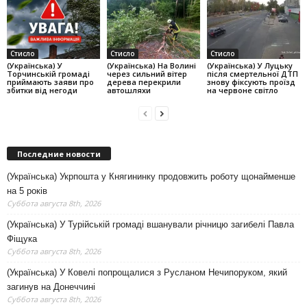
Стисло
Стисло
Стисло
(Українська) У
(Українська) На Волині
(Українська) У Луцьку
Торчинській громаді
через сильний вітер
після смертельної ДТП
приймають заяви про
дерева перекрили
знову фіксують проїзд
збитки від негоди
автошляхи
на червоне світло
Последние новости
(Українська) Укрпошта у Княгининку продовжить роботу щонайменше
на 5 років
Суббота августа 8th, 2026
(Українська) У Турійській громаді вшанували річницю загибелі Павла
Фіщука
Суббота августа 8th, 2026
(Українська) У Ковелі попрощалися з Русланом Нечипоруком, який
загинув на Донеччині
Суббота августа 8th, 2026