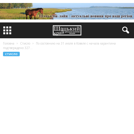
Головна
Стисло
По состоянию на 31 июля в Ковеле с начала карантина
подтверждено 327...
СТИСЛО