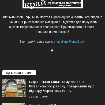
Шацький край - офіційний портал інформаційно-аналітичного видання
Шаччини. При копіювання матеріалів - відкрите для пошукових
систем гіперпосилання обов'язкове! При використанні фото -
посилання обов'язкове!
Зконтактуйтеся з нами:
shackijkraj@gmail.com
ЩЕ БІЛЬШЕ НОВИН
(Українська) Сільському голові з
Ковельського району повідомили про
підозру через незаконну...
августа 7, 2026