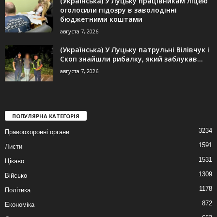
(Українська) У Луцьку працівникам ліцею
оголосили підозру в заволодінні
бюджетними коштами
августа 7, 2026
(Українська) У Луцьку патрульні Вілівчук і
Скоп знайшли рибалку, який заблукав...
августа 7, 2026
ПОПУЛЯРНА КАТЕГОРІЯ
3234
Правоохоронні органи
1591
Листи
1531
Цікаво
1309
Військо
1178
Політика
872
Економіка