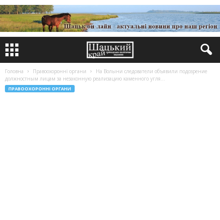
Головна
Правоохоронні органи
На Волыни следователи объявили подозрение
должностным лицам за незаконную реализацию каменного угля...
ПРАВООХОРОННІ ОРГАНИ