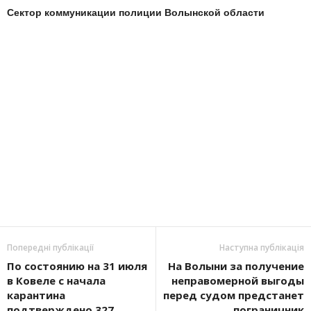
Сектор коммуникации полиции Волынской области
Попередні публікації
Наступна публікація
По состоянию на 31 июля
На Волыни за получение
в Ковеле с начала
неправомерной выгоды
карантина
перед судом предстанет
подтверждено 327
пограничник