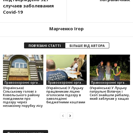
случаев заболевания
Covid-19
Марченко Ігор
ПОВ'ЯЗАНІ СТАТТІ
БІЛЬШЕ ВІД АВТОРА
Правоохоронні органи
Правоохоронні органи
Правоохоронні органи
(Українська)
(Українська) У Луцьку
(Українська) У Луцьку
Сільському голові з
працівникам ліцею
патрульні Вілівчук і
Ковельського району
оголосили підозру в
Скоп знайшли рибалку,
повідомили про
заволодінні
який заблукав у хащах
підозру через
бюджетними коштами
незаконну порубку лісу