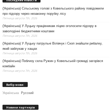
Последние новости
(Українська) Сільському голові з Ковельського району повідомили
про підозру через незаконну порубку лісу
Пятница августа 7th, 2026
(Українська) У Луцьку працівникам ліцею оголосили підозру в
заволодінні бюджетними коштами
Пятница августа 7th, 2026
(Українська) У Луцьку патрульні Вілівчук і Скоп знайшли рибалку,
який заблукав у хащах
Пятница августа 7th, 2026
(Українська) Поблизу села Ружин у Ковельській громаді загорівся
комбайн
Пятница августа 7th, 2026
Вибір мови:
Українська
Русский
Новини партнерів