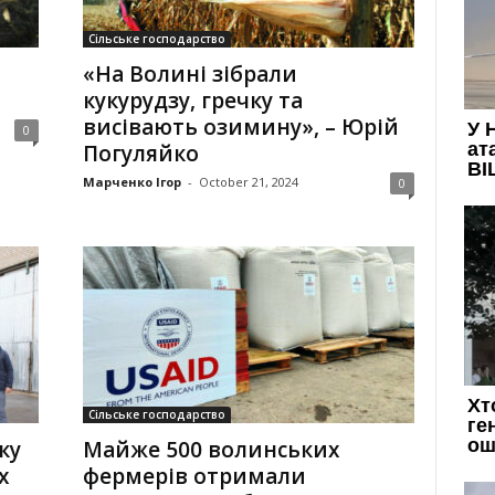
Сільське господарство
«На Волині зібрали
кукурудзу, гречку та
висівають озимину», – Юрій
0
Погуляйко
Марченко Ігор
-
October 21, 2024
0
Сільське господарство
ку
Майже 500 волинських
х
фермерів отримали