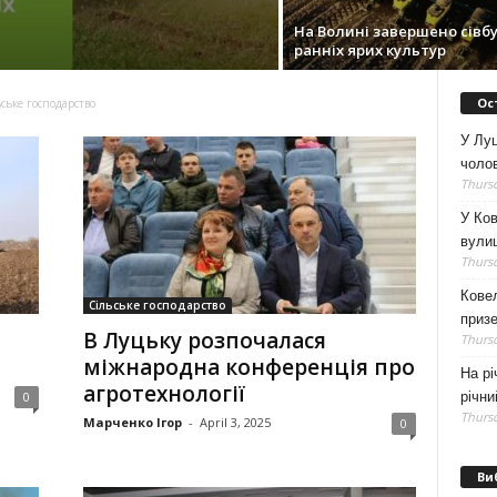
На Волині завершено сівб
ранніх ярих культур
Ос
ське господарство
У Луц
чолов
Thursd
У Ков
вулиц
Thursd
Кове
Сільське господарство
приз
В Луцьку розпочалася
Thursd
міжнародна конференція про
На рі
агротехнології
річни
0
Thursd
Марченко Ігор
-
April 3, 2025
0
Ви