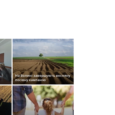
На Волині завершують весняну
посівну кампанію