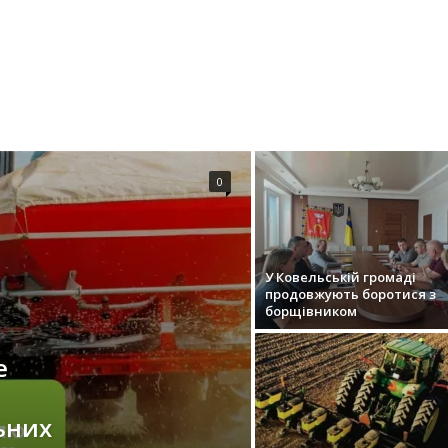
0
У Ковельській громаді
продовжують боротися з
борщівником
е
ьних