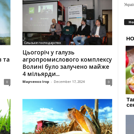
Украї
Но
Сільське господарство
Цьогоріч у галузь
 та
агропромислового комплексу
Волині було залучено майже
4 мільярди...
Марченко Ігор
-
December 17, 2024
0
0