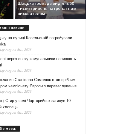
Шацька громада виділяє 50
у
тисяч гривень патронатним
вихователям
танні новини
ьку на вулиці Ковельській пограбували
іка
ay August 6th, 2026
елі через спеку комунальники поливають
і
ay August 6th, 2026
льчанин Станіслав Самолюк став срібним
ером чемпіонату Європи з паравеслування
ay August 6th, 2026
чці Стир у селі Чарторийськ загинув 10-
й хлопець
ay August 6th, 2026
бір мови: