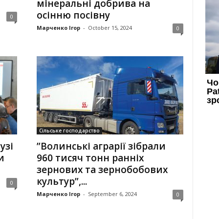
мінеральні добрива на
осінню посівну
0
Марченко Ігор
-
October 15, 2024
0
Сільське господарство
узі
”Волинські аграрії зібрали
и
960 тисяч тонн ранніх
зернових та зернобобових
культур”,...
0
Марченко Ігор
-
September 6, 2024
0