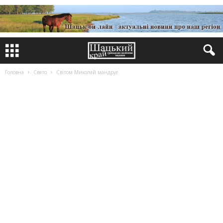
Головна
Свято
Світом Миколай мандрує