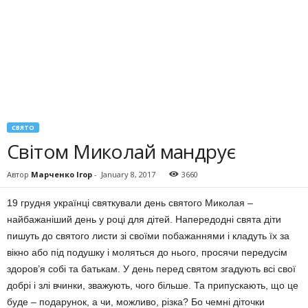
СВЯТО
Світом Миколай мандрує
Автор
Марченко Ігор
-
January 8, 2017
3660
19 грудня українці святкували день святого Миколая –
найбажаніший день у році для дітей. Напередодні свята діти
пишуть до святого листи зі своїми побажаннями і кладуть їх за
вікно або під подушку і моляться до нього, просячи передусім
здоров’я собі та батькам. У день перед святом згадують всі свої
добрі і злі вчинки, зважують, чого більше. Та припускають, що це
буде – подарунок, а чи, можливо, різка? Бо чемні діточки