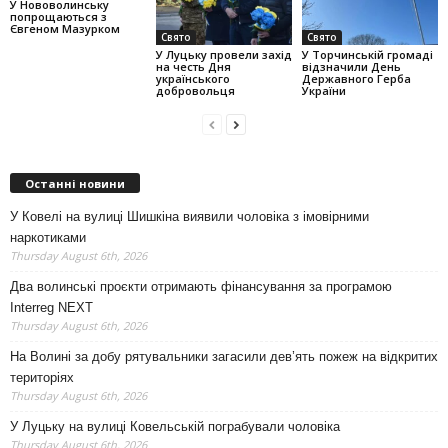
У Нововолинську
попрощаються з
Євгеном Мазурком
Свято
Свято
У Луцьку провели захід
У Торчинській громаді
на честь Дня
відзначили День
українського
Державного Герба
добровольця
України
Останні новини
У Ковелі на вулиці Шишкіна виявили чоловіка з імовірними
наркотиками
Thursday August 6th, 2026
Два волинські проєкти отримають фінансування за програмою
Interreg NEXT
Thursday August 6th, 2026
На Волині за добу рятувальники загасили дев’ять пожеж на відкритих
територіях
Thursday August 6th, 2026
У Луцьку на вулиці Ковельській пограбували чоловіка
Thursday August 6th, 2026