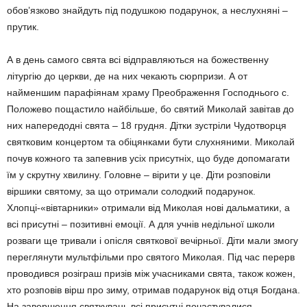
обов’язково знайдуть під подушкою подарунок, а неслухняні –
прутик.
А в день самого свята всі відправляються на божественну
літургію до церкви, де на них чекають сюрпризи. А от
найменшим парафіянам храму Преображення Господнього с.
Положево пощастило найбільше, бо святий Миколай завітав до
них напередодні свята – 18 грудня. Дітки зустріли Чудотворця
святковим концертом та обіцянками бути слухняними. Миколай
почув кожного та запевнив усіх присутніх, що буде допомагати
їм у скрутну хвилину. Головне – вірити у це. Діти розповіли
віршики святому, за що отримали солодкий подарунок.
Хлопці-«вівтарники» отримали від Миколая нові дальматики, а
всі присутні – позитивні емоції. А для учнів недільної школи
розваги ще тривали і опісля святкової вечірньої. Діти мали змогу
переглянути мультфільми про святого Миколая. Під час перерв
проводився розіграш призів між учасниками свята, також кожен,
хто розповів вірш про зиму, отримав подарунок від отця Богдана.
На завершення святкувань всі присутні почастувалися