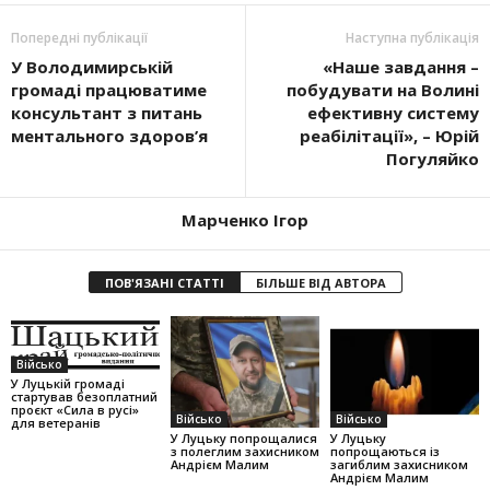
Попередні публікації
Наступна публікація
У Володимирській
«Наше завдання –
громаді працюватиме
побудувати на Волині
консультант з питань
ефективну систему
ментального здоров’я
реабілітації», – Юрій
Погуляйко
Марченко Ігор
ПОВ'ЯЗАНІ СТАТТІ
БІЛЬШЕ ВІД АВТОРА
Військо
У Луцькій громаді
стартував безоплатний
проєкт «Сила в русі»
Військо
Військо
для ветеранів
У Луцьку попрощалися
У Луцьку
з полеглим захисником
попрощаються із
Андрієм Малим
загиблим захисником
Андрієм Малим