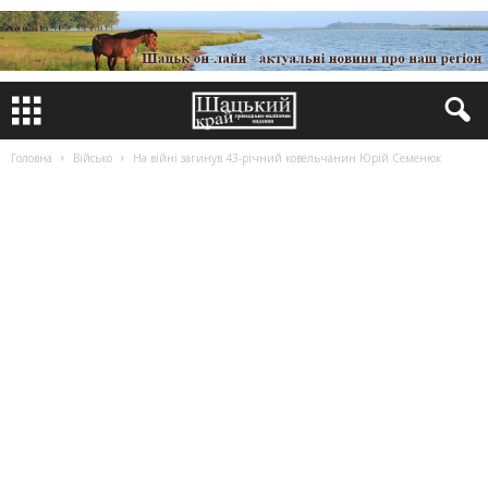
Головна
Військо
На війні загинув 43-річний ковельчанин Юрій Семенюк