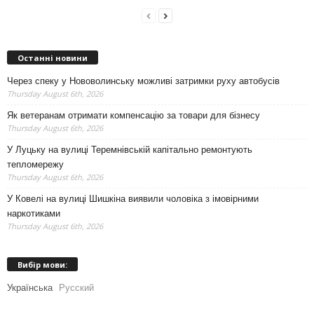
Останні новини
Через спеку у Нововолинську можливі затримки руху автобусів
Thursday August 6th, 2026
Як ветеранам отримати компенсацію за товари для бізнесу
Thursday August 6th, 2026
У Луцьку на вулиці Теремнівській капітально ремонтують
тепломережу
Thursday August 6th, 2026
У Ковелі на вулиці Шишкіна виявили чоловіка з імовірними
наркотиками
Thursday August 6th, 2026
Вибір мови:
Українська
Русский