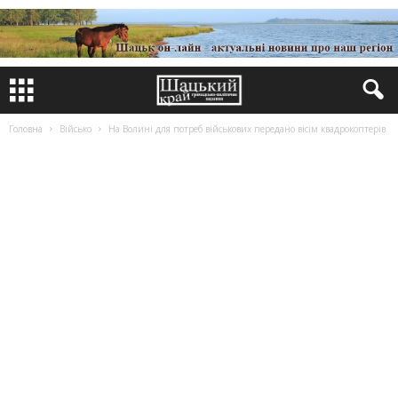
Головна
Військо
На Волині для потреб військових передано вісім квадрокоптерів