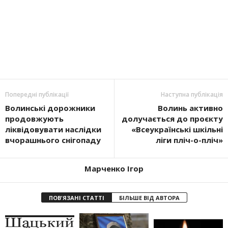
Попередні публікації
Наступна публікація
Волинські дорожники
Волинь активно
продовжують
долучається до проєкту
ліквідовувати наслідки
«Всеукраїнські шкільні
вчорашнього снігопаду
ліги пліч-о-пліч»
Марченко Ігор
ПОВ'ЯЗАНІ СТАТТІ
БІЛЬШЕ ВІД АВТОРА