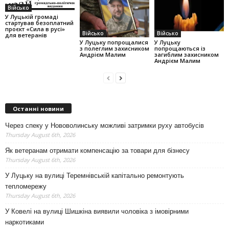
Військо
У Луцькій громаді
стартував безоплатний
проєкт «Сила в русі»
Військо
Військо
для ветеранів
У Луцьку попрощалися
У Луцьку
з полеглим захисником
попрощаються із
Андрієм Малим
загиблим захисником
Андрієм Малим
Останні новини
Через спеку у Нововолинську можливі затримки руху автобусів
Thursday August 6th, 2026
Як ветеранам отримати компенсацію за товари для бізнесу
Thursday August 6th, 2026
У Луцьку на вулиці Теремнівській капітально ремонтують
тепломережу
Thursday August 6th, 2026
У Ковелі на вулиці Шишкіна виявили чоловіка з імовірними
наркотиками