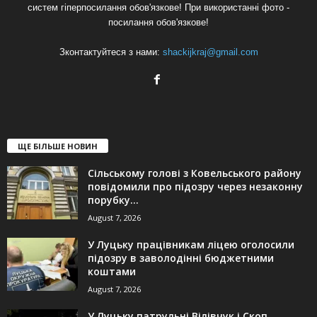
систем гіперпосилання обов'язкове! При використанні фото -
посилання обов'язкове!
Зконтактуйтеся з нами:
shackijkraj@gmail.com
ЩЕ БІЛЬШЕ НОВИН
Сільському голові з Ковельського району
повідомили про підозру через незаконну
порубку...
August 7, 2026
У Луцьку працівникам ліцею оголосили
підозру в заволодінні бюджетними
коштами
August 7, 2026
У Луцьку патрульні Вілівчук і Скоп