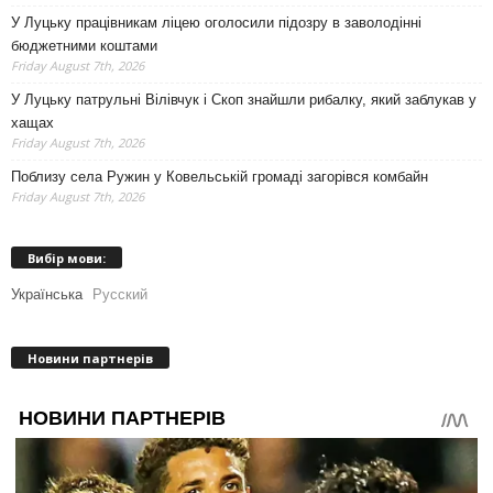
У Луцьку працівникам ліцею оголосили підозру в заволодінні
бюджетними коштами
Friday August 7th, 2026
У Луцьку патрульні Вілівчук і Скоп знайшли рибалку, який заблукав у
хащах
Friday August 7th, 2026
Поблизу села Ружин у Ковельській громаді загорівся комбайн
Friday August 7th, 2026
Вибір мови:
Українська
Русский
Новини партнерів