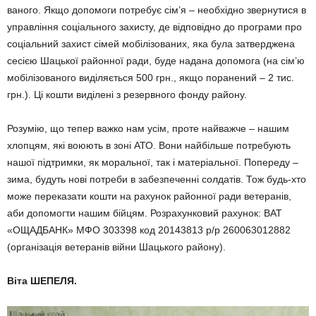
ваного. Якщо допомоги потребує сім’я – необхідно звернутися в
управління соціального захисту, де відповідно до програми про
соціальний захист сімей мобілізованих, яка була затверджена
сесією Шацької районної ради, буде надана допомога (на сім’ю
мобілізованого виділяється 500 грн., якщо поранений – 2 тис.
грн.). Ці кошти виділені з резервного фонду району.
Розумію, що тепер важко нам усім, проте найважче – нашим
хлопцям, які воюють в зоні АТО. Вони найбільше потребують
нашої підтримки, як моральної, так і матеріальної. Попереду –
зима, будуть нові потреби в забезпеченні солдатів. Тож будь-хто
може перека­зати кошти на рахунок районної ради ветеранів,
аби допомогти нашим бійцям. Розрахунковий рахунок: ВАТ
«ОЩАДБАНК» МФО 303398 код 20143813 р/р 260063012882
(організація ветеранів війни Шацького району).
Віта ШЕПЕЛЯ.