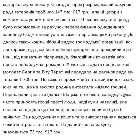
матеріальну допомогу. Сьогодні через розра­хунковий рахунок
ради ветеранів пройшло 147 тис. 617 грн., але ці цифри з
кожним наступним днем змінюються. В основному цей фонд
було сформовано за рахунок перерахування одно­ден­ного
заробітку бюджетними установами та організаціями району. До­
дались також кошти, зібрані радою громадської організації, во­
лонтерами, від двох благодійних ярмарків, що проходили в ра­
йоні, від приватних підприємців, благодійних концертів або
просто небайдужих громадян. Хочеться згадати про шацьких
молодят Сергія та Віту Терет, які передали на рахунок ради ве­
теранів 1 700 грн. Не кожен спроможний на такий вчинок, зва­жа­
ючи на те, що на весілля родина витратила чимало грошей.
Передавали гроші і з їдальні Шацького лісового коледжу. Дуже
часто приносять гроші прості люди, іноді суми невеликі, але
впевнена, що для цих людей, пенсіонерів, вони не були б
зайвими. За надходженням коштів та їх використанням ведеться
чіткий контроль та звітність. На даний час на рахунку
знаходиться 73 тис. 917 грн.