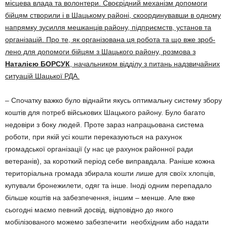
місцева влада та волонтери. Сво­єрідний механізм допомоги
бійцям створили і в Ша­ць­кому районі, скоординувавши в одному
напрямку зу­силля мешканців району, підприємств, установ та
орга­нізацій. Про те, як орга­нізована ця робота та що вже зроб­
лено для допомоги бійцям з Шацького району, розмова з
Наталією БОРСУК
, нача­льником відділу з пи­тань над­звичайних
ситуацій Шацької РДА.
– Спочатку важко було віднайти якусь оптимальну систему збору
коштів для потреб військових Шацького району. Було багато
недовіри з боку людей. Проте зараз напрацьована система
роботи, при якій усі кошти переказуються на рахунок
громадської організації (у нас це рахунок районної ради
ветеранів), за короткий період себе виправдала. Раніше кожна
територіальна громада збирала кошти лише для своїх хлопців,
купували бронежилети, одяг та інше. Іноді одним перепадало
більше коштів на за­без­печення, іншим – менше. Але вже
сьогодні маємо певний досвід, відповідно до якого
мобілізованого можемо забезпечити необ­хідним або надати