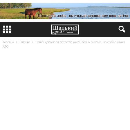
Головна
Військо
Нашої допомоги потребує кожен боєць району, що є Учасником
АТО