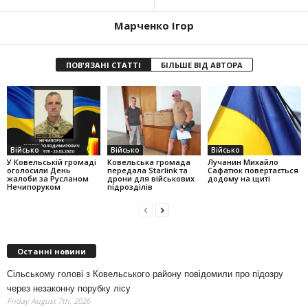
Марченко Ігор
ПОВ'ЯЗАНІ СТАТТІ
БІЛЬШЕ ВІД АВТОРА
Військо
Військо
Військо
У Ковельській громаді
Ковельська громада
Лучанин Михайло
оголосили День
передала Starlink та
Сафатюк повертається
жалоби за Русланом
дрони для військових
додому на щиті
Нечипоруком
підрозділів
Останні новини
Сільському голові з Ковельського району повідомили про підозру
через незаконну порубку лісу
Friday August 7th, 2026