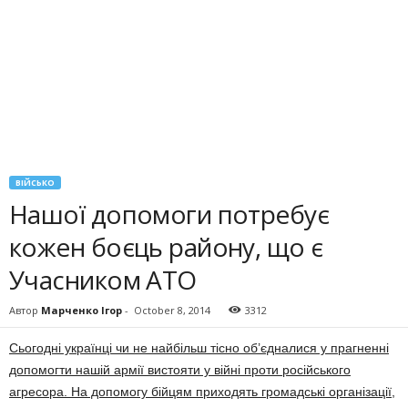
ВІЙСЬКО
Нашої допомоги потребує
кожен боєць району, що є
Учасником АТО
Автор
Марченко Ігор
-
October 8, 2014
3312
Сьогодні українці чи не найбільш тісно об’єдналися у прагненні
допомогти нашій армії вистояти у війні проти російського
агресора.
На допомогу бійцям при­ходять гро­мадські організації,