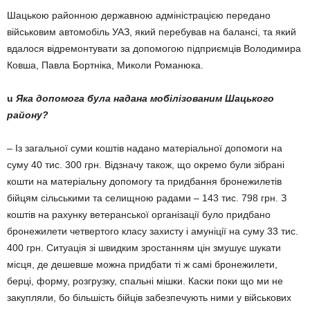
Шацькою районною державною адміністрацією передано
військовим автомобіль УАЗ, який перебував на балансі, та який
вдалося відремонтувати за допомогою підприємців Володимира
Ковша, Павла Бортніка, Миколи Романюка.
u
Яка допомога була надана мобілізованим Шацького
району?
– Із загальної суми коштів надано матеріальної допомоги на
суму 40 тис. 300 грн. Відзначу також, що окремо були зібрані
кошти на матеріальну допомогу та придбання бронежилетів
бійцям сільськими та селищною радами – 143 тис. 798 грн. З
коштів на рахунку ветеранської організації було придбано
бронежилети четвертого класу захисту і амуніції на суму 33 тис.
400 грн. Си­туація зі швидким зростанням цін змушує шукати
місця, де де­шевше можна придбати ті ж самі бронежилети,
берці, форму, роз­грузку, спальні мішки. Каски поки що ми не
закупляли, бо більшість бійців забезпечують ними у військових