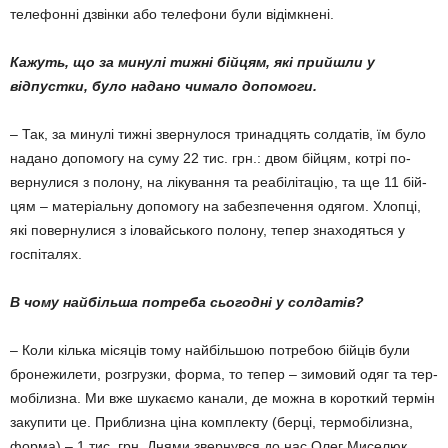
телефонні дзвінки або телефони були відімкнені.
Кажуть, що за минулі тижні бійцям, які прийшли у
відпустки, бу­ло надано чи­ма­ло допо­моги.
– Так, за ми­нулі тижні звер­нулося три­над­цять солдатів, їм було
надано до­помогу на су­му 22 тис. грн.: двом бійцям, кот­рі по­
верну­лися з по­ло­ну, на лі­ку­ван­ня та ре­а­бі­літа­цію, та ще 11 бій­
цям – матеріальну допомогу на за­без­пе­чення одягом. Хлопці,
які повернулися з іловайського полону, тепер знаходяться у
госпіталях.
В чому найбільша потреба сьогодні у солдатів?
– Коли кілька місяців тому найбільшою потребою бійців були
бронежилети, розгрузки, форма, то тепер – зимовий одяг та тер­
мобілизна. Ми вже шукаємо канали, де можна в короткий термін
закупити це. Приблизна ціна комплекту (берці, термобілизна,
форма) – 1 тис. грн. Днями звернувся до нас Олег Миселюк,