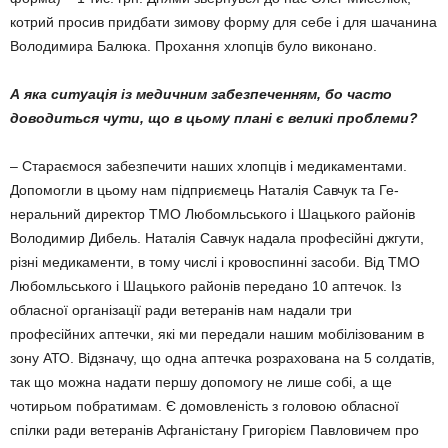
котрий просив придбати зимову форму для себе і для шачанина
Володимира Балюка. Прохання хлопців було виконано.
А яка ситуація із медичним забезпеченням, бо часто
доводиться чути, що в цьому плані є великі проблеми?
– Стараємося забезпечити наших хлопців і медикаментами.
Допомогли в цьому нам підприємець Наталія Савчук та Ге­
неральний директор ТМО Любомльського і Шацького районів
Во­лодимир Дибель. Наталія Савчук надала професійні джгути,
різні медикаменти, в тому числі і кровоспинні засоби. Від ТМО
Любомльського і Шацького районів передано 10 аптечок. Із
обласної організації ради ветеранів нам надали три
професійних аптечки, які ми передали нашим мобілізованим в
зону АТО. Відзначу, що одна аптечка розрахована на 5 солдатів,
так що можна надати першу допомогу не лише собі, а ще
чотирьом побратимам. Є домовленість з головою обласної
спілки ради ветеранів Афга­ністану Григорієм Павловичем про