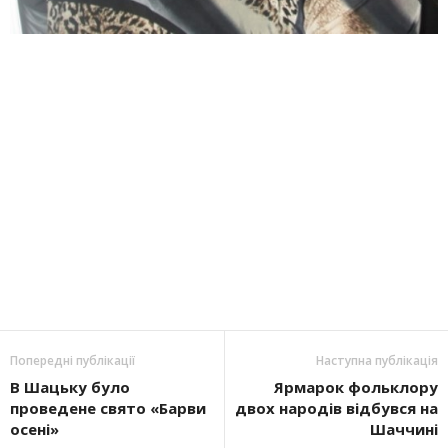
Попередні публікації
Наступна публікація
В Ша­цьку було
Ярмарок фольклору
проведене свято «Бар­ви
двох народів відбувся на
осе­ні»
Шаччині