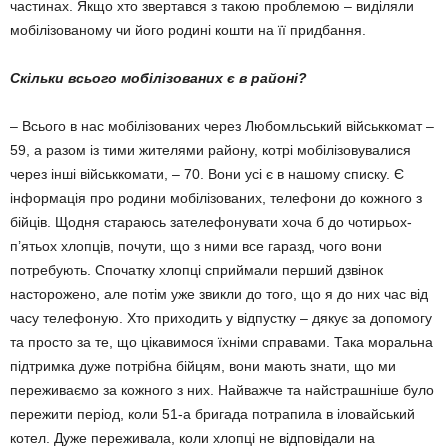
частинах. Якщо хто звертався з такою проблемою – виділяли
мобілізованому чи його родині кошти на її придбання.
Скільки всього мобілізованих є в районі?
– Всього в нас мобілізованих через Любомльський військкомат –
59, а разом із тими жителями району, котрі мобілізовувалися
через інші військкомати, – 70. Вони усі є в нашому списку. Є
інформація про родини мобілізованих, телефони до кожного з
бійців. Щодня стараюсь зателефонувати хоча б до чотирьох-
п’ятьох хлопців, почути, що з ними все гаразд, чого вони
потребують. Спочатку хлопці сприймали перший дзвінок
насторожено, але потім уже звикли до того, що я до них час від
часу телефоную. Хто при­ходить у відпустку – дякує за допомогу
та просто за те, що ці­кавимося їхніми справами. Така моральна
підтримка дуже потрібна бійцям, вони мають знати, що ми
переживаємо за кожного з них. Найважче та найстрашніше було
пережити період, коли 51-а бригада потрапила в іловайський
котел. Дуже переживала, коли хлопці не відповідали на