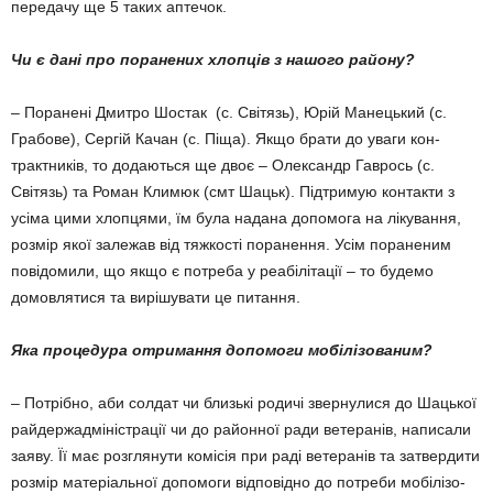
передачу ще 5 таких аптечок.
Чи є дані про поранених хлопців з нашого району?
– Поранені Дмитро Шостак (с. Світязь), Юрій Манецький (с.
Грабове), Сергій Качан (с. Піща). Якщо брати до уваги кон­
трактників, то додаються ще двоє – Олександр Гаврось (с.
Світязь) та Роман Климюк (смт Шацьк). Підтримую контакти з
усіма цими хлопцями, їм була надана допомога на лікування,
розмір якої залежав від тяжкості поранення. Усім пораненим
повідомили, що якщо є потреба у реабілітації – то будемо
домовлятися та ви­рішувати це питання.
Яка процедура отримання допомоги мобілізованим?
– Потрібно, аби солдат чи близькі родичі звернулися до Шацької
райдержадміністрації чи до районної ради ветеранів, написали
заяву. Її має розглянути комісія при раді ветеранів та затвердити
розмір матеріальної допомоги відповідно до потреби мобі­лізо­