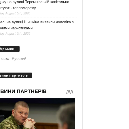
ьку на вулиці Теремнівській капітально
нтують тепломережу
ay August 6th, 2026
елі на вулиці Шишкіна виявили чоловіка з
рними наркотиками
ay August 6th, 2026
бір мови:
нська
Русский
вини партнерів