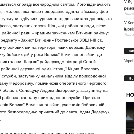
У Луц
ишається справді все­на­родним святом. Його відзначають
ремо
овці, і молодь, яка лише нещодавно одягла військову фор­
Thursd
культури відбулися уро­чистості, де зачитала доповідь та
У Ков
єєва, заступник голови Шацької районної ради, після
імові
ти районної ради – кращим захисникам Вітчизни району:
Thursd
едмету «Захист Вітчизни» Ростанської ЗОШ І-ІІІ ст.,
ку бойових дій на території інших держав, Данилюку
Ви
ку бойових дій у роки Великої Вітчизняної війни. До
Украї
пник голови Шацької райдержадміністрації Сергій
 районної державної адміністрації Кіцаю Ярославу
 служби, заступнику начальника відділу прикордонної
Но
дану Федоровичу, поміч­никові оперативного чергового
 області, Селещуку Андрію Вікторовичу, заступнику на­
Грабове», капітану при­кордонної служби. Привітав
анів Великої Вітчизняної війни, учасників бойових дій,
іх, хто безпосередньо причет­ний до свята, Адам Дударчук,
и.
м номери концерту, підготовленого учасниками