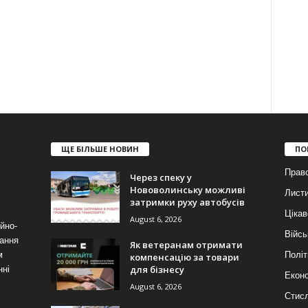
ЩЕ БІЛЬШЕ НОВИН
ПО
Прав
Через спеку у
Нововолинську можливі
Лист
затримки руху автобусів
Цікав
August 6, 2026
йно-
Війсь
ання
Як ветеранам отримати
м
Політ
компенсацію за товари
для бізнесу
нні
Еконо
August 6, 2026
Стис