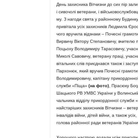
День захисника Вітчизни до сих пір зал
і сивочолі ветерани, і вій­сько­вослужб
му. З нагоди свята у районному Будинку 
привітала усіх захисників Людмила Єроф
чого вручила відзнаки – Почесні грамо
Вирвичу Віктору Степановичу, вчителю пр
Поцьоху Володимиру Тарасовичу, учасни
Миколі Савовичу, ветерану праці, учасни
вітальних слів приєднався також і засту
Пархонюк, який вручив Почесні грамоти
Володимировичу, капітану при­кордонної
служби «Піща»
(на фото)
, Прасюку Бог
Шацького РВ УМВС України у Во­линській
чальника відділу прикордонної служби «
найстаріших захисників Вітчизни – ве­тер
інвалідів війни, дітей війни, а також ус
голова районної ради ветеранів Україн
Хорошого настрою додали усім присутні