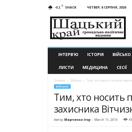
C
SHACK
ЧЕТВЕР, 6 СЕРПНЯ, 2026
-0.1
Шацький
край
ІНТЕРВ’Ю
ІСТОРІЯ
ВІЙСЬКО
ЛИСТИ
МЕДИЦИНА
СЕСІЇ
Головна
Військо
Тим, хто носить почесне званн
ВІЙСЬКО
Тим, хто носить 
захисника Вітчиз
Автор
Марченко Ігор
-
March 11, 2013
4