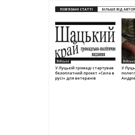
ПОВ'ЯЗАНІ СТАТТІ
БІЛЬШЕ ВІД АВТО
Військо
Військ
У Луцькій громаді стартував
У Луць
безоплатний проєкт «Сила в
полег
русі» для ветеранів
Андрі