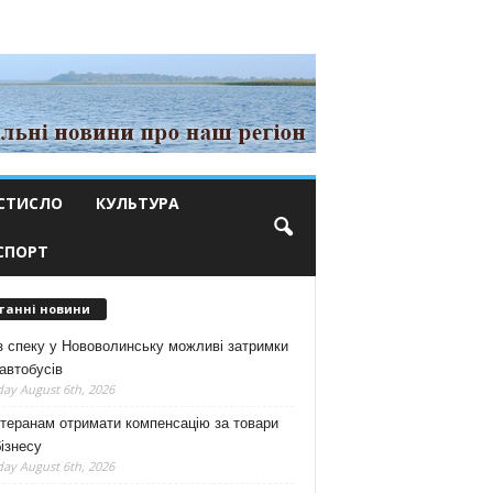
СТИСЛО
КУЛЬТУРА
СПОРТ
танні новини
з спеку у Нововолинську можливі затримки
автобусів
ay August 6th, 2026
теранам отримати компенсацію за товари
ізнесу
ay August 6th, 2026