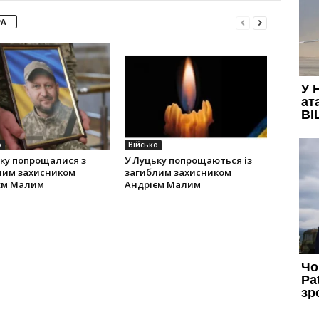
РА
о
Військо
ку попрощалися з
У Луцьку попрощаються із
лим захисником
загиблим захисником
єм Малим
Андрієм Малим