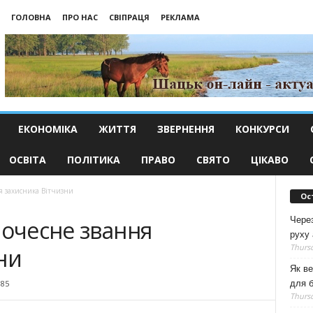
ГОЛОВНА
ПРО НАС
СВІПРАЦЯ
РЕКЛАМА
ЕКОНОМІКА
ЖИТТЯ
ЗВЕРНЕННЯ
КОНКУРСИ
ОСВІТА
ПОЛІТИКА
ПРАВО
СВЯТО
ЦІКАВО
я захисника Вітчизни
Ос
Чере
почесне звання
руху 
Thursd
ни
Як ве
для б
185
Thursd