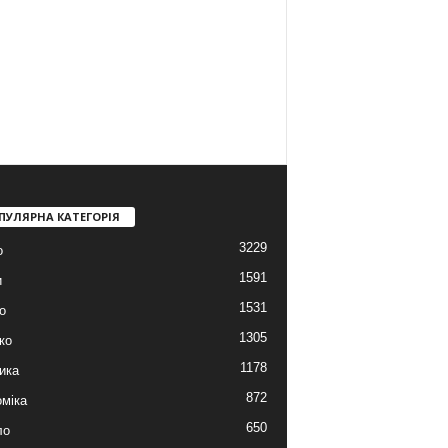
ПУЛЯРНА КАТЕГОРІЯ
3229
о
1591
и
1531
о
1305
ко
1178
ика
872
міка
650
ло