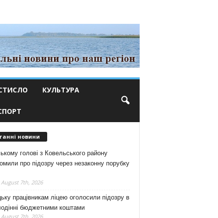
СТИСЛО
КУЛЬТУРА
СПОРТ
танні новини
ькому голові з Ковельського району
омили про підозру через незаконну порубку
 August 7th, 2026
ьку працівникам ліцею оголосили підозру в
лодінні бюджетними коштами
 August 7th, 2026