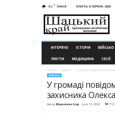
C
SHACK
СУБОТА, 8 СЕРПНЯ, 2026
-0.1
Шацький
край
ІНТЕРВ’Ю
ІСТОРІЯ
ВІЙСЬКО
ЛИСТИ
МЕДИЦИНА
СЕСІЇ
Головна
Військо
У громаді повідомили про заг
ВІЙСЬКО
У громаді повідо
захисника Олекс
Автор
Марченко Ігор
-
June 12, 2026
115