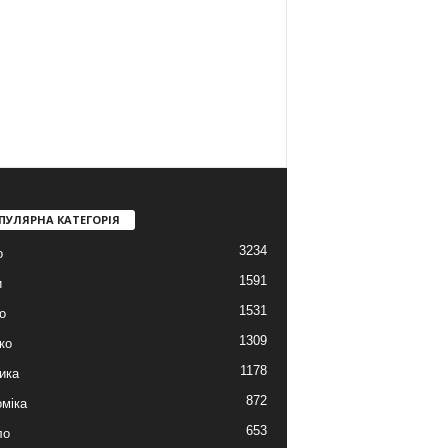
ПУЛЯРНА КАТЕГОРІЯ
3234
о
1591
и
1531
о
1309
ко
1178
ика
872
міка
653
ло