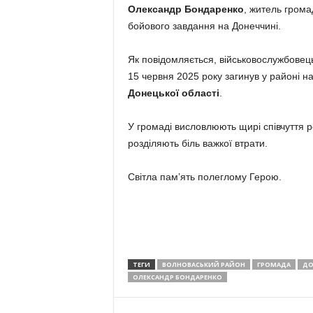
Олександр Бондаренко
, житель грома
бойового завдання на Донеччині.
Як повідомляється, військовослужбовец
15 червня 2025 року загинув у районі н
Донецької області
.
У громаді висловлюють щирі співчуття 
розділяють біль важкої втрати.
Світла пам’ять полеглому Герою.
ТЕГИ
ВОЛНОВАСЬКИЙ РАЙОН
ГРОМАДА
ДО
ОЛЕКСАНДР БОНДАРЕНКО