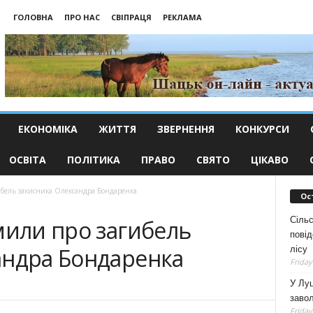
ГОЛОВНА
ПРО НАС
СВІПРАЦЯ
РЕКЛАМА
ЕКОНОМІКА
ЖИТТЯ
ЗВЕРНЕННЯ
КОНКУРСИ
ОСВІТА
ПОЛІТИКА
ПРАВО
СВЯТО
ЦІКАВО
ибель захисника Олександра Бондаренка
Ос
Сільс
мили про загибель
повід
андра Бондаренка
лісу
Friday
У Луц
заво
Friday