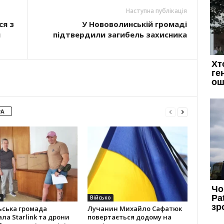
Наступна публікація
ся з
У Нововолинській громаді
м
підтвердили загибель захисника
РА
о
Військо
ьська громада
Лучанин Михайло Сафатюк
ла Starlink та дрони
повертається додому на