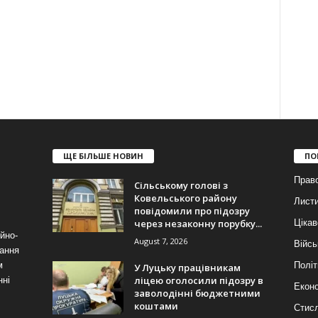
ЩЕ БІЛЬШЕ НОВИН
ПО
Прав
Сільському голові з
Ковельського району
Лист
повідомили про підозру
через незаконну порубку...
Цікав
йно-
August 7, 2026
Війсь
ання
м
Політ
У Луцьку працівникам
ліцею оголосили підозру в
нні
Еконо
заволодінні бюджетними
коштами
Стис