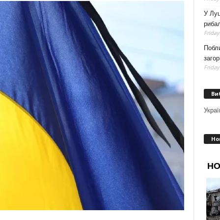
У Луц
рибал
Friday
Побли
загор
Friday
Ви
Украї
Но