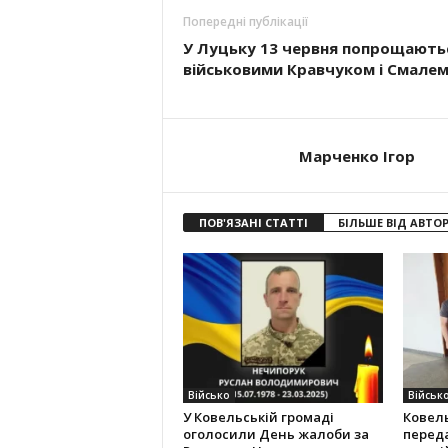
Попередні публікації
У Луцьку 13 червня попрощають
військовими Кравчуком і Смале
Марченко Ігор
ПОВ'ЯЗАНІ СТАТТІ
БІЛЬШЕ ВІД АВТО
Військо
Військ
У Ковельській громаді
Ковел
оголосили День жалоби за
переда