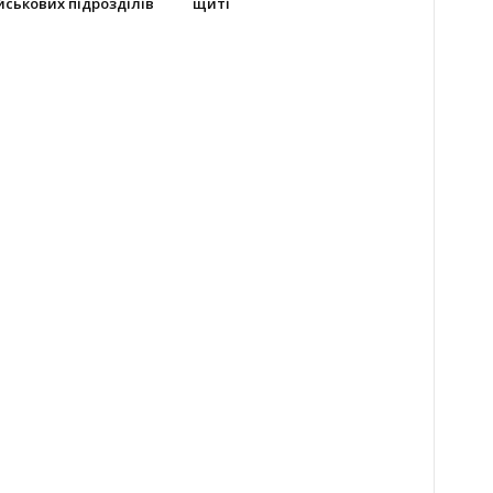
йськових підрозділів
щиті