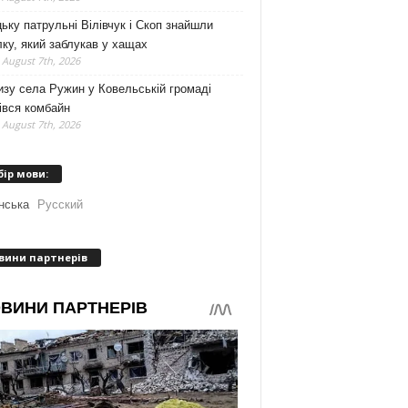
ьку патрульні Вілівчук і Скоп знайшли
ку, який заблукав у хащах
 August 7th, 2026
зу села Ружин у Ковельській громаді
івся комбайн
 August 7th, 2026
бір мови:
нська
Русский
вини партнерів