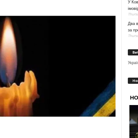
У Ков
імові
Thursd
Два 
за пр
Thursd
Ви
Украї
Но