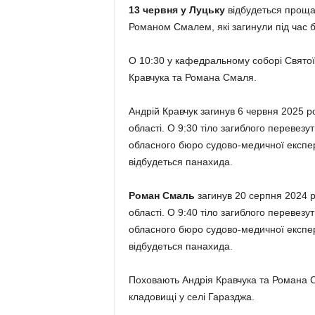
13 червня у Луцьку
відбудеться проща
Романом Смалем, які загинули під час б
О 10:30 у кафедральному соборі Святої 
Кравчука та Романа Смаля.
Андрій Кравчук загинув 6 червня 2025 р
області. О 9:30 тіло загиблого перевез
обласного бюро судово-медичної експерт
відбудеться панахида.
Роман Смаль
загинув 20 серпня 2024 р
області. О 9:40 тіло загиблого перевез
обласного бюро судово-медичної експерт
відбудеться панахида.
Поховають Андрія Кравчука та Романа
кладовищі у селі Гаразджа.