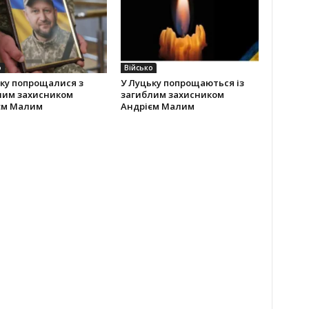
о
Військо
ку попрощалися з
У Луцьку попрощаються із
лим захисником
загиблим захисником
єм Малим
Андрієм Малим