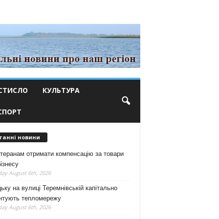
СТИСЛО
КУЛЬТУРА
СПОРТ
танні новини
теранам отримати компенсацію за товари
ізнесу
ay August 6th, 2026
ьку на вулиці Теремнівській капітально
нтують тепломережу
ay August 6th, 2026