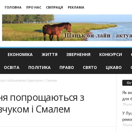
ГОЛОВНА
ПРО НАС
СВІПРАЦЯ
РЕКЛАМА
ЕКОНОМІКА
ЖИТТЯ
ЗВЕРНЕННЯ
КОНКУРСИ
ОСВІТА
ПОЛІТИКА
ПРАВО
СВЯТО
ЦІКАВО
ься з військовими Кравчуком і Смалем
Ос
Як ве
вня попрощаються з
для б
Thursd
вчуком і Смалем
У Луц
ремо
Thursd