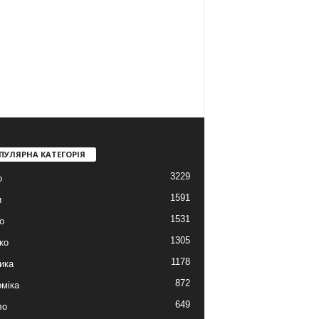
ПУЛЯРНА КАТЕГОРІЯ
3229
о
1591
и
1531
о
1305
ко
1178
ика
872
міка
649
ло