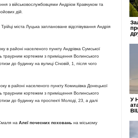
ння з військовослужбовцями Андрієм Кравчуком та
ойових дій.
Трійці міста Луцька заплановане відспівування Андрія
оку в районі населеного пункту Андрівка Сумської
уть траурним кортежем з приміщення Волинського
изи до будинку на вулиці Січовій, 1, після чого
оку в районі населеного пункту Комишівка Донецької
уть траурним кортежем з приміщення Волинського
изи до будинку на проспекті Молоді, 23, а далі
 Смаля на
Алеї почесних поховань
на міському