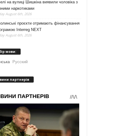
елі на вулиці Шишкіна виявили чоловіка з
рними наркотиками
ay August 6th, 2026
волинські проєкти отримають фінансування
ограмою Interreg NEXT
ay August 6th, 2026
бір мови:
нська
Русский
вини партнерів