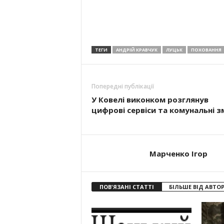
ТЕГИ
АНДРІЙ КРАВЧУК
ЛУЦЬК
ПОХОВАННЯ
Попередні публікації
У Ковелі виконком розглянув
цифрові сервіси та комунальні з
Марченко Ігор
ПОВ'ЯЗАНІ СТАТТІ
БІЛЬШЕ ВІД АВТО