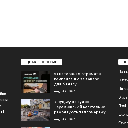
ЩЕ БІЛЬШЕ НОВИН
ПО
Прав
Як ветеранам отримати
компенсацію за товари
Лист
для бізнесу
Цікав
August 6, 2026
йно-
Війсь
ання
У Луцьку на вулиці
м
Політ
Теремнівській капітально
ремонтують тепломережу
нні
Еконо
August 6, 2026
Стис