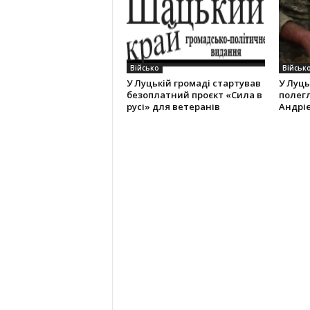
Військо
Військ
У Луцькій громаді стартував
У Луць
безоплатний проєкт «Сила в
полег
русі» для ветеранів
Андрі