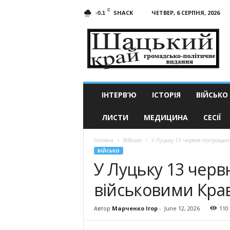
C
SHACK
ЧЕТВЕР, 6 СЕРПНЯ, 2026
-0.1
Шацький
край
ІНТЕРВ’Ю
ІСТОРІЯ
ВІЙСЬКО
ЛИСТИ
МЕДИЦИНА
СЕСІЇ
Головна
Військо
У Луцьку 13 червня попрощают
ВІЙСЬКО
У Луцьку 13 чер
військовими Кра
Автор
Марченко Ігор
-
June 12, 2026
110