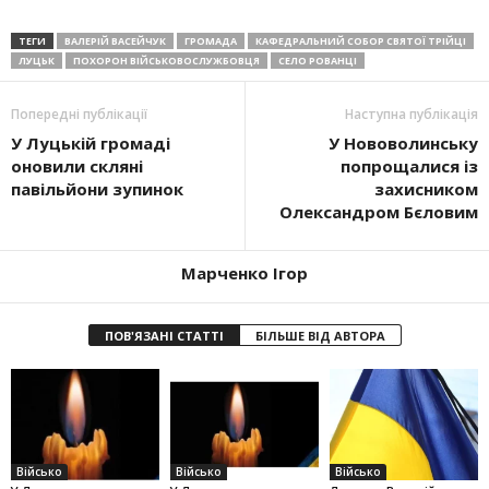
ТЕГИ
ВАЛЕРІЙ ВАСЕЙЧУК
ГРОМАДА
КАФЕДРАЛЬНИЙ СОБОР СВЯТОЇ ТРІЙЦІ
ЛУЦЬК
ПОХОРОН ВІЙСЬКОВОСЛУЖБОВЦЯ
СЕЛО РОВАНЦІ
Попередні публікації
Наступна публікація
У Луцькій громаді
У Нововолинську
оновили скляні
попрощалися із
павільйони зупинок
захисником
Олександром Бєловим
Марченко Ігор
ПОВ'ЯЗАНІ СТАТТІ
БІЛЬШЕ ВІД АВТОРА
Військо
Військо
Військо