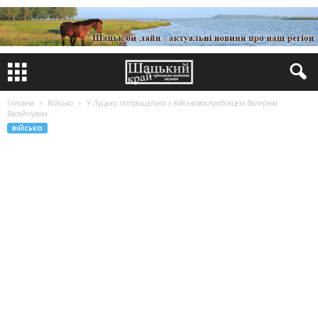
Головна
Військо
У Луцьку попрощалися з військовослужбовцем Валерієм
Васейчуком
ВІЙСЬКО