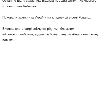
Останню шану захиснику віддала перший заступник міського
голови Ірина Чебелюк.
Поховали захисника України на кладовищі в селі Рованці.
Висловлюють щирі співчуття рідним і близьким
військовослужбовця, віддаючи йому шану та зберігаючи світлу
пам’ять.