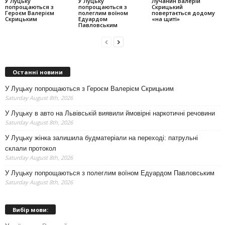
У Луцьку
У Луцьку
Лучанин Валерій
попрощаються з
попрощаються з
Скрицький
Героєм Валерієм
полеглим воїном
повертається додому
Скрицьким
Едуардом
«на щиті»
Павловським
Останні новини
У Луцьку попрощаються з Героєм Валерієм Скрицьким
Saturday August 8th, 2026
У Луцьку в авто на Львівській виявили ймовірні наркотичні речовини
Saturday August 8th, 2026
У Луцьку жінка залишила будматеріали на переході: патрульні
склали протокол
Saturday August 8th, 2026
У Луцьку попрощаються з полеглим воїном Едуардом Павловським
Saturday August 8th, 2026
Вибір мови: