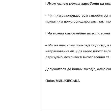
l
Яким чином можна заро­бити на сон
– Чинним законодавством створені всі н
приватним домого­с­подарствам, так і п
l
Чи можна самостійно виготовити 
– Ми на власному прикладі та досвіді в 
напрацюваннями. Для цього виготовили і
ляризуємо можливості виго­тов­лення та
Долучайтеся до наших за­ходів, адже со
Яніна МИШКІВСЬКА