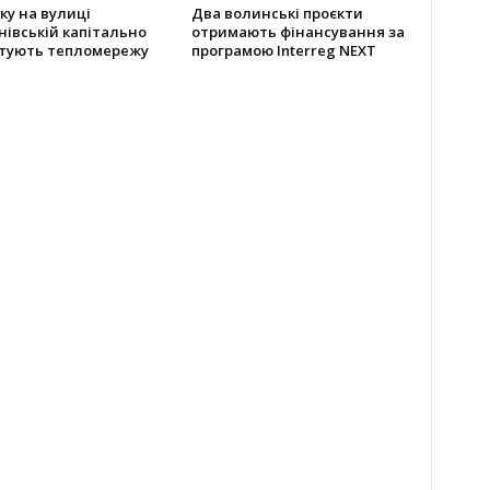
ку на вулиці
Два волинські проєкти
івській капітально
отримають фінансування за
тують тепломережу
програмою Interreg NEXT