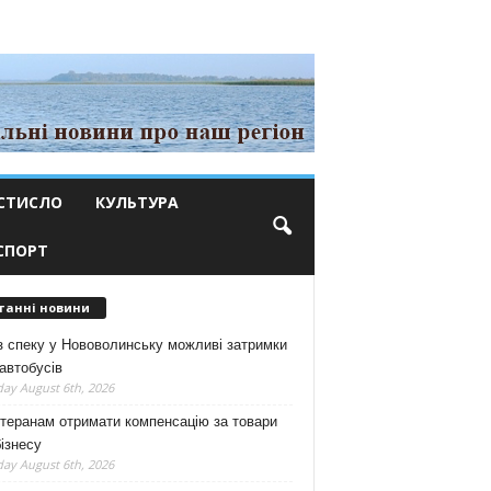
СТИСЛО
КУЛЬТУРА
СПОРТ
танні новини
з спеку у Нововолинську можливі затримки
автобусів
ay August 6th, 2026
теранам отримати компенсацію за товари
ізнесу
ay August 6th, 2026