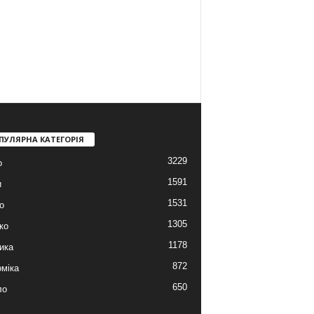
ПУЛЯРНА КАТЕГОРІЯ
3229
о
1591
и
1531
о
1305
ко
1178
ика
872
міка
650
ло