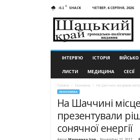
C
SHACK
ЧЕТВЕР, 6 СЕРПНЯ, 2026
-0.1
Шацький
край
ІНТЕРВ’Ю
ІСТОРІЯ
ВІЙСЬКО
ЛИСТИ
МЕДИЦИНА
СЕСІЇ
Головна
Економіка
На Шаччині місцевим жител
ЕКОНОМІКА
На Шаччині місц
презентували рі
сонячної енер­гії
Автор
Марченко Ігор
-
November 12, 2017