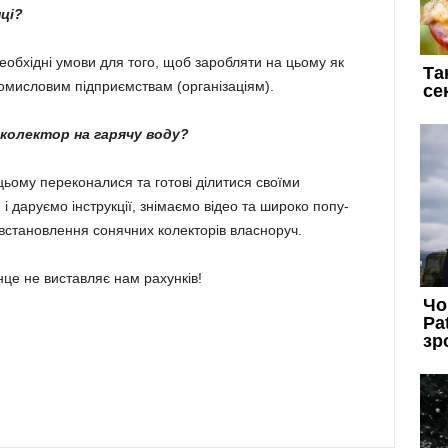
ці?
еобхідні умови для того, щоб заробляти на цьому як
ромисловим підприємствам (організаціям).
колектор на гарячу воду?
цьому переко­на­лися та готові ділитися своїми
 даруємо інструкції, знімаємо відео та широко попу­
 встановлення со­нячних колекторів власноруч.
нце не виставляє нам рахунків!