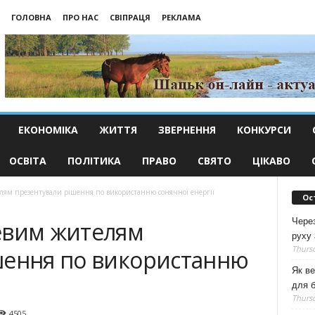
ГОЛОВНА
ПРО НАС
СВІПРАЦЯ
РЕКЛАМА
ЕКОНОМІКА
ЖИТТЯ
ЗВЕРНЕННЯ
КОНКУРСИ
ОСВІТА
ПОЛІТИКА
ПРАВО
СВЯТО
ЦІКАВО
ям презентували рішення по використанню сонячної енер­гії
Ос
Чере
евим жителям
руху 
Thursd
шення по використанню
Як ве
для б
Thursd
4505