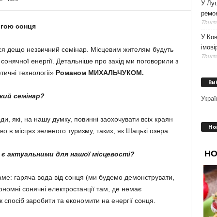
У Луц
ремо
Thursd
огою сонця
У Ков
імові
ься дещо незвичний семінар. Місцевим жителям будуть
Thursd
нячної енер­гії. Детальніше про захід ми по­говорили з
ичні техно­ло­гії»
Романом МИХАЛЬЧУКОМ.
Ви
акий семінар?
Украї
и, які, на нашу думку, повинні заохочувати всіх краян
Но
во в місцях зе­леного туризму, таких, як Шацькі озера.
 є акту­аль­ни­ми для нашої місце­вості?
аме: гаряча вода від сонця (ми будемо демон­ст­рувати,
ономні со­нячні електростанції там, де немає
спосіб за­ро­бити та економити на енергії сонця.