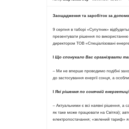
Заощадження та заробіток за допом
9 серпня в таборі «Супутник» відбудет
презентувати рішення по використанню со
директором ТОВ «Спе­ціалізовані енергет
l
Що спонукало Вас орга­ні­зувати т
– Ми не вперше проводимо подібні заход
до застосування ене­ргії сонця, а особли
l
Які рішення по со­няч­ній енергетиці
– Актуальними є всі наявні рішення, а с
як таке може пра­цювати на Світязі); авт
електропостачання; «зе­лений тариф» як 