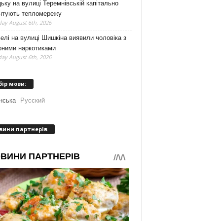
ьку на вулиці Теремнівській капітально
нтують тепломережу
ay August 6th, 2026
елі на вулиці Шишкіна виявили чоловіка з
рними наркотиками
ay August 6th, 2026
бір мови:
нська
Русский
вини партнерів