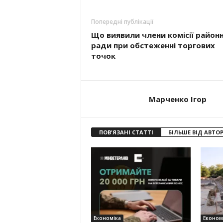
Попередні публікації
Що виявили члени комісії районн
ради при обстеженні торгових
точок
Марченко Ігор
ПОВ'ЯЗАНІ СТАТТІ
БІЛЬШЕ ВІД АВТО
Економіка
Економ