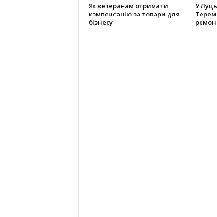
Як ветеранам отримати
У Луць
компенсацію за товари для
Теремн
бізнесу
ремон