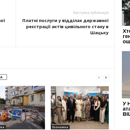
Наступна публікація
ої
Платні послуги у відділах державної
реєстрації актів цивільного стану в
Шацьку
РА
іка
Економіка