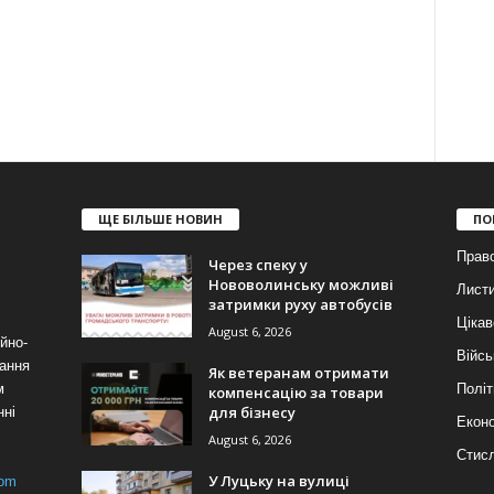
ЩЕ БІЛЬШЕ НОВИН
ПО
Прав
Через спеку у
Нововолинську можливі
Лист
затримки руху автобусів
Цікав
August 6, 2026
йно-
Війсь
ання
Як ветеранам отримати
м
Політ
компенсацію за товари
для бізнесу
нні
Еконо
August 6, 2026
Стис
У Луцьку на вулиці
com