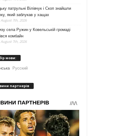
ьку патрульні Вілівчук і Скоп знайшли
ку, який заблукав у хащах
 August 7th, 2026
зу села Ружин у Ковельській громаді
івся комбайн
 August 7th, 2026
бір мови:
нська
Русский
вини партнерів