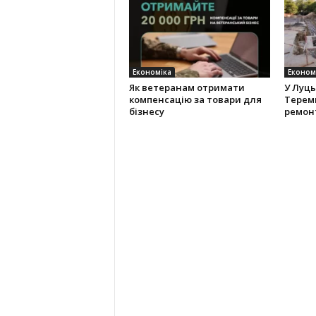
Економіка
Економ
Як ветеранам отримати
У Луць
компенсацію за товари для
Теремн
бізнесу
ремон