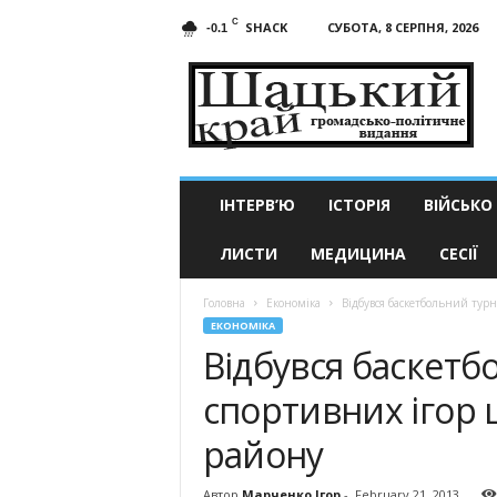
C
SHACK
СУБОТА, 8 СЕРПНЯ, 2026
-0.1
Шацький
край
ІНТЕРВ’Ю
ІСТОРІЯ
ВІЙСЬКО
ЛИСТИ
МЕДИЦИНА
СЕСІЇ
Головна
Економіка
Відбувся баскетбольний тур
ЕКОНОМІКА
Відбувся баскетб
спортивних ігор
району
Автор
Марченко Ігор
-
February 21, 2013