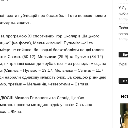
У Луц
рибал
ї газети публікацій про баскетбол. І от з появою нового
Friday
 знову на видноті.
Побли
загор
 за програмою ХІ спортивних ігор школярів Шацького
Friday
ацької
(на фото)
, Мельниківської, Пульмівської та
е місце не вийшло, бо шацькі баскетболісти на дві голови
Ви
ши Світязь (50:12), Мельники (29:9) та Пульмо (34:12).
м, як три інші команди «рубаються» за розподіл місць на
Украї
 (Світязь – Пульмо – 19:17, Мельники – Світязь – 11:7,
ди набрали однакову кількість очок. За кращою різницею
Но
мо, третіми – Мельників, четвертими – Світязя.
 ДЮСШ Микола Ро­манович та Леонід Цюп’ях.
магань провели методист відділу освіти Світлана
асиль Жипа.