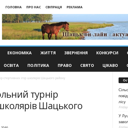
ГОЛОВНА
ПРО НАС
СВІПРАЦЯ
РЕКЛАМА
ЕКОНОМІКА
ЖИТТЯ
ЗВЕРНЕННЯ
КОНКУРСИ
ОСВІТА
ПОЛІТИКА
ПРАВО
СВЯТО
ЦІКАВО
нір спортивних ігор школярів Шацького району
Ос
Сільс
ольний турнір
повід
 школярів Шацького
лісу
Friday
У Луц
заво
Friday
5046