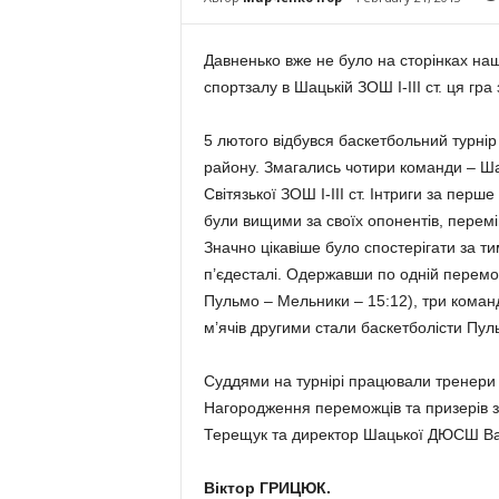
Давненько вже не було на сторінках нашо
спортзалу в Ша­цькій ЗОШ І-ІІІ ст. ця гра
5 лютого відбувся баскетбольний турнір
району. Змагались чотири команди – Ш
Світязької ЗОШ І-ІІІ ст. Інтриги за перш
були вищими за своїх опонентів, переміг
Значно цікавіше було спостерігати за ти
п’єдесталі. Одержавши по одній перемозі
Пульмо – Мельники – 15:12), три коман
м’ячів другими стали баскетболісти Пуль
Суддями на турнірі працювали тренери
Нагородження переможців та призерів з
Терещук та директор Шацької ДЮСШ В
Віктор ГРИЦЮК.