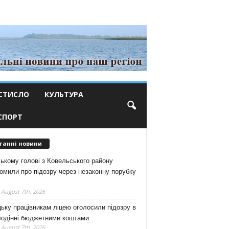
СТИСЛО
КУЛЬТУРА
СПОРТ
танні новини
ькому голові з Ковельського району
омили про підозру через незаконну порубку
 August 7th, 2026
ьку працівникам ліцею оголосили підозру в
лодінні бюджетними коштами
 August 7th, 2026