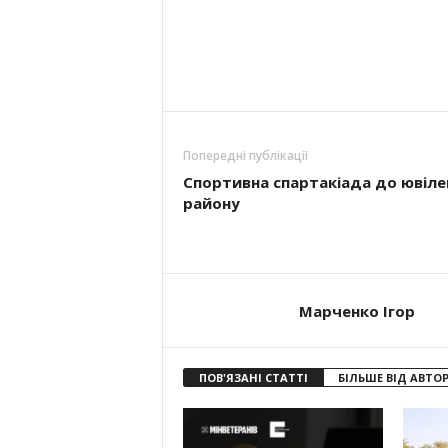
Попередні публікації
Спортивна спартакіада до ювіл
району
Марченко Ігор
ПОВ'ЯЗАНІ СТАТТІ
БІЛЬШЕ ВІД АВТО