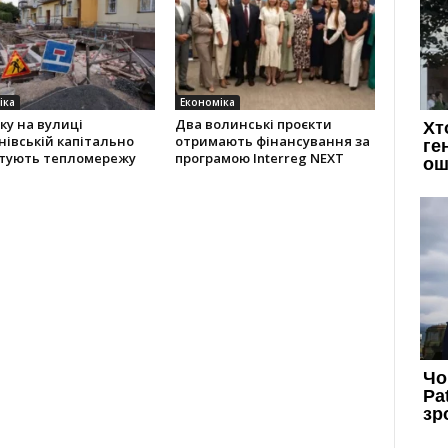
іка
Економіка
ку на вулиці
Два волинські проєкти
івській капітально
отримають фінансування за
тують тепломережу
програмою Interreg NEXT