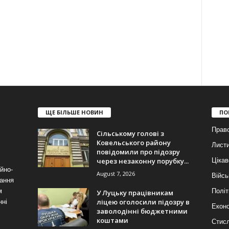
ЩЕ БІЛЬШЕ НОВИН
ПО
Прав
Сільському голові з
Ковельського району
Лист
повідомили про підозру
через незаконну порубку...
Цікав
йно-
August 7, 2026
Війсь
ання
м
Політ
У Луцьку працівникам
ліцею оголосили підозру в
нні
Еконо
заволодінні бюджетними
коштами
Стис