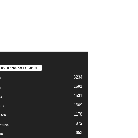
ПУЛЯРНА КАТЕГОРІЯ
3234
о
1591
и
1531
о
1309
ко
1178
ика
872
міка
653
ло