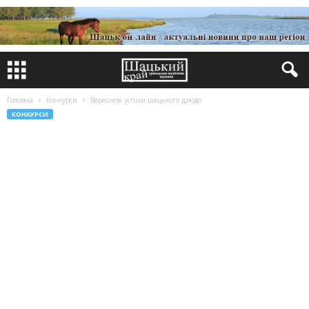
Головна
Конкурси
Вересневі успіхи шацького дзюдо
КОНКУРСИ