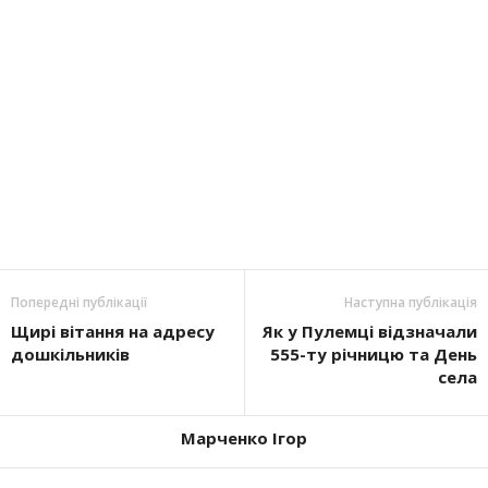
Попередні публікації
Наступна публікація
Щирі вітання на адресу
Як у Пулемці відзначали
дошкільників
555-ту річницю та День
села
Марченко Ігор