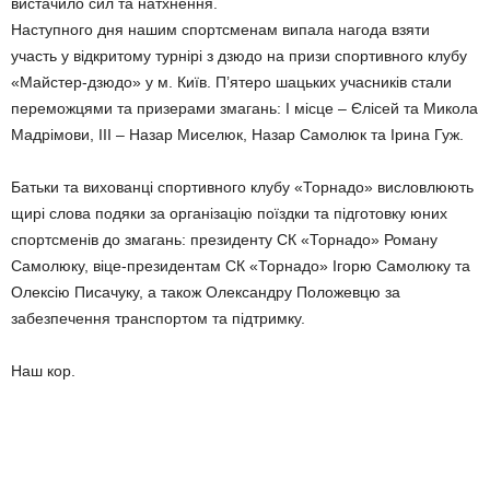
вистачило сил та натхнення.
Наступного дня нашим спортсменам випала нагода взяти
участь у відкритому турнірі з дзюдо на призи спортивного клубу
«Майстер-дзюдо» у м. Київ. П’ятеро шацьких учасників стали
переможцями та призерами змагань: І місце – Єлісей та Микола
Мадрімови, ІІІ – Назар Миселюк, Назар Самолюк та Ірина Гуж.
Батьки та вихованці спортивного клубу «Торнадо» висловлюють
щирі слова подяки за організацію поїздки та підготовку юних
спортсменів до змагань: президенту СК «Торнадо» Роману
Самолюку, віце-президентам СК «Торнадо» Ігорю Самолюку та
Олексію Писачуку, а також Олександру Положевцю за
забезпечення транспортом та підтримку.
Наш кор.