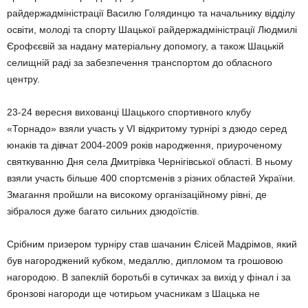
райдержадміністрації Василю Голядинцю та начальнику відділу
освіти, молоді та спорту Шацької райдержадміністрації Людмилі
Єрофєєвій за надану матеріальну допомогу, а також Шацькій
селищній раді за забезпечення транспортом до обласного
центру.
23-24 вересня вихованці Шацького спортивного клубу
«Торнадо» взяли участь у VI відкритому турнірі з дзюдо серед
юнаків та дівчат 2004-2009 років народження, приуроченому
святкуванню Дня села Дмитрівка Чернігівської області. В ньому
взяли участь більше 400 спортсменів з різних областей України.
Змагання пройшли на високому організаційному рівні, де
зібралося дуже багато сильних дзюдоїстів.
Срібним призером турніру став шачанин Єлісей Мадрімов, який
був нагороджений кубком, медаллю, дипломом та грошовою
нагородою. В запеклій боротьбі в сутичках за вихід у фінал і за
бронзові нагороди ще чотирьом учасникам з Шацька не