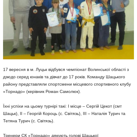
17 вересня в м. Луцьк відбувся чемпіонат Волинської області з
дзюдо серед юнаків та дівчат до 17 років. Команду Шацького
району представляли спортсмени місцевого спортивного клубу
«Торнадо» (керівник Роман Самолюк).
Їхні успіхи на цьому турнірі такі: І місце – Сергій Цекот (смт
Шацьк), ІІ – Георгій Короць (с. Світязь), ІІІ – Наталія Турич та
Тетяна Турич (с. Світязь).
Тренери СК «Торнадо» дякують голові Шацької