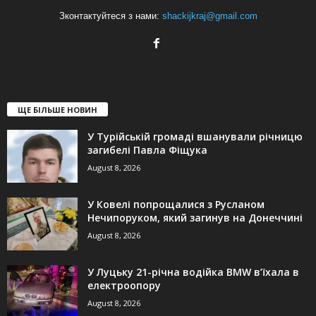
Зконтактуйтеся з нами:
shackijkraj@gmail.com
ЩЕ БІЛЬШЕ НОВИН
У Турійській громаді вшанували річницю
загибелі Павла Фіщука
August 8, 2026
У Ковелі попрощалися з Русланом
Нечипоруком, який загинув на Донеччині
August 8, 2026
У Луцьку 21-річна водійка BMW в’їхала в
електроопору
August 8, 2026