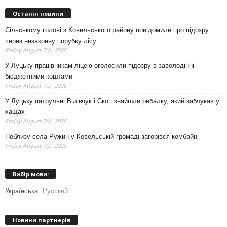
Останні новини
Сільському голові з Ковельського району повідомили про підозру
через незаконну порубку лісу
Friday August 7th, 2026
У Луцьку працівникам ліцею оголосили підозру в заволодінні
бюджетними коштами
Friday August 7th, 2026
У Луцьку патрульні Вілівчук і Скоп знайшли рибалку, який заблукав у
хащах
Friday August 7th, 2026
Поблизу села Ружин у Ковельській громаді загорівся комбайн
Friday August 7th, 2026
Вибір мови:
Українська
Русский
Новини партнерів