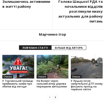
Залишаючись активними
Голова Шацької РДА та
в житті району
начальники відділів
розглянули низку
актуальних для району
питань
Марченко Ігор
ПОВ'ЯЗАНІ СТАТТІ
БІЛЬШЕ ВІД АВТОРА
Стисло
Стисло
Стисло
У Торчинській громаді
На Волині через
У Луцьку після
приймають заяви про
сильний вітер дерева
смертельної ДТП знову
збитки від негоди
перекрили автошляхи
фіксують проїзд на
червоне світло