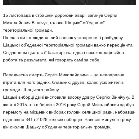
15 листопада в страшній дорожній аварії загинув Сергій
Миколайович Віннічук, голова Шацької об’єднаної
територіальної громади.
Пішла з життя людина, чий внесок у створення і розбудову
Шацької об’єднаної територіальної громади важко переоцінити.
Свідченням цього є її багаторічна гідна і високопрофесійна
робота та результати, які говорять самі за себе.
Передчасна смерть Сергія Миколайовича – це непоправна
втрата для його рідних, близьких, друзів, колег, усіх жителів
громади і Шацького району.
Шацькі виборці двічі висловили високу довіру Сергію Віннічуку. В
жовтні 2015-го і в березні 2016 року Сергій Миколайович здобув
перемогу на місцевих виборах голови селищної ради, набравши
відповідно 841 і 2 028 голосів виборців. Навесні минулого року
він очолив Шацьку об’єднану територіальну громаду.