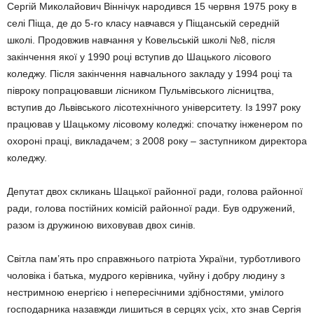
Сергій Миколайович Віннічук народився 15 червня 1975 року в
селі Піща, де до 5-го класу навчався у Піщанській середній
школі. Продовжив навчання у Ковельській школі №8, після
закінчення якої у 1990 році вступив до Шацького лісового
коледжу. Після закінчення навчального закладу у 1994 році та
півроку попрацювавши лісником Пульмівського лісництва,
вступив до Львівського лісотехнічного університету. Із 1997 року
працював у Шацькому лісовому коледжі: спочатку інженером по
охороні праці, викладачем; з 2008 року – заступником директора
коледжу.
Депутат двох скликань Шацької районної ради, голова районної
ради, голова постійних комісій районної ради. Був одружений,
разом із дружиною виховував двох синів.
Світла пам’ять про справжнього патріота України, турботливого
чоловіка і батька, мудрого керівника, чуйну і добру людину з
нестримною енергією і непересічними здібностями, умілого
господарника назавжди лишиться в серцях усіх, хто знав Сергія