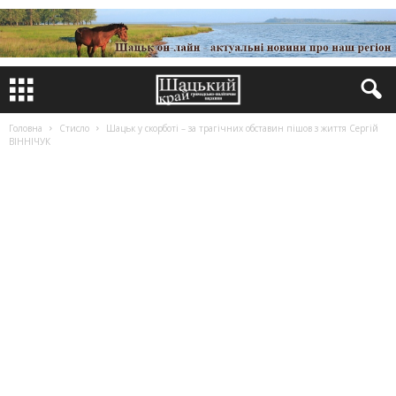
Головна
Стисло
Шацьк у скорботі – за трагічних обставин пішов з життя Сергій
ВІННІЧУК