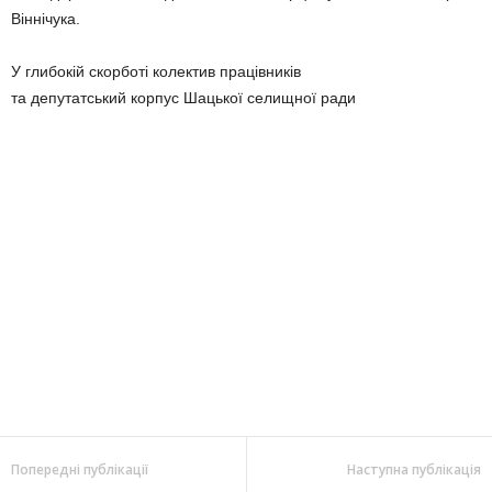
Віннічука.
У глибокій скорботі колектив працівників
та депутатський корпус Шацької селищної ради
Попередні публікації
Наступна публікація