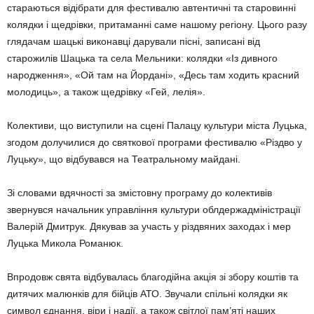
стара­ються відібрати для фести­валю автентичні та старо­вин­ні
колядки і щедрівки, при­таманні саме нашому регіону. Цього разу
глядачам шацькі виконавці дарували пісні, за­пи­сані від
старожилів Шацька та села Мельники: колядки «Із дивного
народження», «Ой там на Йордані», «Десь там хо­дить красний
молодиць», а також щедрівку «Гей, лелія».
Колективи, що виступили на сцені Палацу культури міс­та Луцька,
згодом долучилися до святкової програми фестивалю «Різдво у
Луцьку», що відбу­вав­ся на Театральному майдані.
Зі словами вдячності за змістовну програму до колективів
звернувся начальник управління культури облдержадміністрації
Валерій Дмитрук. Дякував за участь у різдвяних заходах і мер
Луцька Микола Романюк.
Впродовж свята відбувалась благодійна акція зі збору коштів та
дитячих малюнків для бійців АТО. Звучали спільні колядки як
символ єднання, віри і надії, а також світлої пам’яті наших