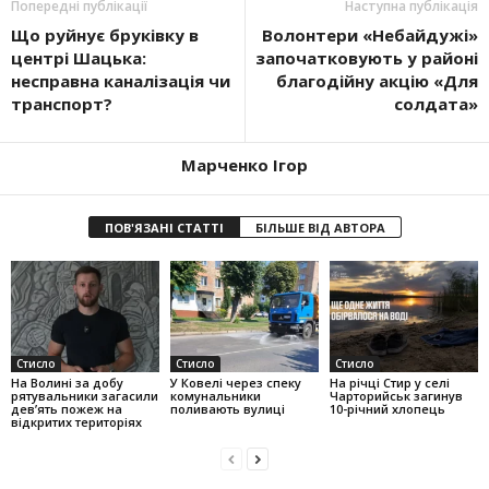
Попередні публікації
Наступна публікація
Що руйнує бруківку в
Волонтери «Небайдужі»
центрі Шацька:
започатковують у районі
несправна каналізація чи
благодійну акцію «Для
транспорт?
солдата»
Марченко Ігор
ПОВ'ЯЗАНІ СТАТТІ
БІЛЬШЕ ВІД АВТОРА
Стисло
Стисло
Стисло
На Волині за добу
У Ковелі через спеку
На річці Стир у селі
рятувальники загасили
комунальники
Чарторийськ загинув
дев’ять пожеж на
поливають вулиці
10-річний хлопець
відкритих територіях