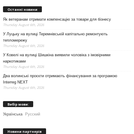
Останні новини
Як ветеранам отримати компенсацію за товари для бізнесу
Thursday August 6th, 2026
У Луцьку на вулиці Теремнівській капітально ремонтують
тепломережу
Thursday August 6th, 2026
У Ковелі на вулиці Шишкіна виявили чоловіка з імовірними
наркотиками
Thursday August 6th, 2026
Два волинські проєкти отримають фінансування за програмою
Interreg NEXT
Thursday August 6th, 2026
Вибір мови:
Українська
Русский
Новини партнерів