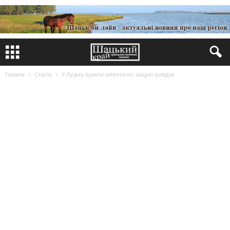
Головна
Стисло
У Луцьку лунали автентичні шацькі колядки