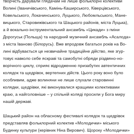
творчість дарува­ли глядачам не лише фоль­клорні колективи
Волині (Іва­ничівського, Камінь-Кашир­сь­кого, Ківерцівського,
Кове­льського, Локачинського, Лу­цького, Любомльського, Ма­не­
вицького, Старо­вижівсь­кого та Шацького районів, міста Луцька),
а й вокально-інструментальний ансамбль «Цикади» з гміни
Дорогуськ (Польща) та народний музич­ний ансамбль «Асалода»
з міста Іваново (Білорусь). Вже впродовж багатьох років на Во­
лині відбувається це незвичайне традиційне дійство, яке згур­
товує навколо себе яскраві та самобутні обряди різдвяно-но­
ворічного циклу, сприяє відродженню призабутих автентичних
колядок та щедрівок, вертепних дійств. Цього року воно було
особ­ливим, адже волиняни не лише слухали старовинні
колядки, щедрівки, які виконувалися кращими колективами
краю, а найголовніше – у спільній коляді просили у Бога миру
нашій державі.
Шацький район на облас­ному фестивалі колядок та щедрівок
представляв фоль­к­лорний колектив «Молодич­ки» міського
Будинку культу­ри (керівник Ніна Вирович). Щороку «Молодички»