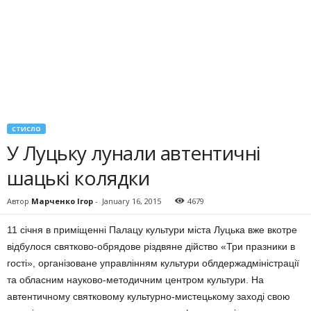
СТИСЛО
У Луцьку лунали автентичні
шацькі колядки
Автор
Марченко Ігор
-
January 16, 2015
4679
11 січня в приміщенні Па­лацу культури міста Луцька вже вкотре
відбулося свят­ково-обрядове різдвяне дій­ство «Три празники в
гості», організоване управлінням ку­льтури облдерж­адмініс­трації
та обласним науково-мето­дичним центром культури. На
автентичному святковому культурно-мистецькому за­хо­ді свою