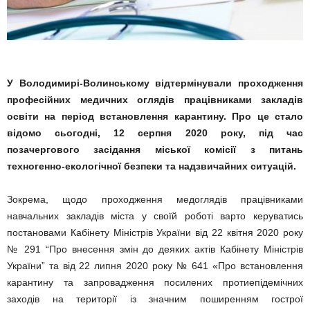
У Володимирі-Волинському відтермінували проходження
професійних медичних оглядів працівниками закладів
освіти на період встановлення карантину. Про це стало
відомо сьогодні, 12 серпня 2020 року, під час
позачергового засідання міської комісії з питань
техногенно-екологічної безпеки та надзвичайних ситуацій.
Зокрема, щодо проходження медоглядів працівниками
навчальних закладів міста у своїй роботі варто керуватись
постановами Кабінету Міністрів України від 22 квітня 2020 року
№ 291 “Про внесення змін до деяких актів Кабінету Міністрів
України” та від 22 липня 2020 року № 641 «Про встановлення
карантину та запровадження посилених протиепідемічних
заходів на території із значним поширенням гострої