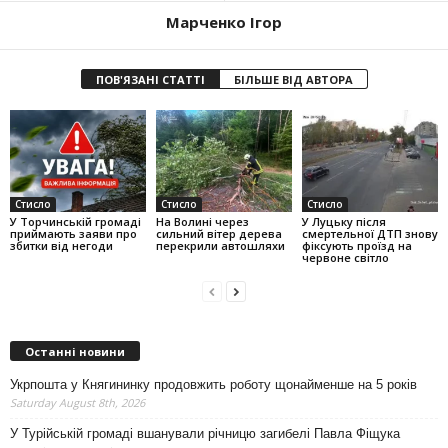
Марченко Ігор
ПОВ'ЯЗАНІ СТАТТІ
БІЛЬШЕ ВІД АВТОРА
Стисло
Стисло
Стисло
У Торчинській громаді
На Волині через
У Луцьку після
приймають заяви про
сильний вітер дерева
смертельної ДТП знову
збитки від негоди
перекрили автошляхи
фіксують проїзд на
червоне світло
Останні новини
Укрпошта у Княгининку продовжить роботу щонайменше на 5 років
Saturday August 8th, 2026
У Турійській громаді вшанували річницю загибелі Павла Фіщука