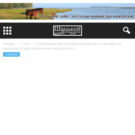
Головна
Стисло
У Володимирі-Волинському відтермінували проходження
медичних оглядів працівниками закладів освіти
СТИСЛО