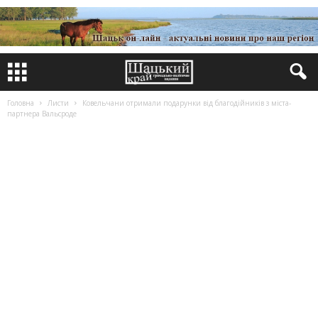
Головна
Листи
Ковельчани отримали подарунки від благодійників з міста-
партнера Вальсроде