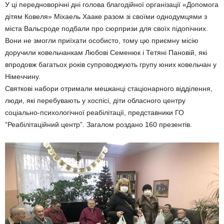
У ці передноворічні дні голова благодійної організації «Допомога
дітям Ковеля» Міхаель Хааке разом зі своїми однодумцями з
міста Вальсроде подбали про сюрпризи для своїх підопічних.
Вони не змогли приїхати особисто, тому цю приємну місію
доручили ковельчанкам Любові Семенюк і Тетяні Пановій, які
впродовж багатьох років супроводжують групу юних ковельчан у
Німеччину.
Святкові набори отримали мешканці стаціонарного відділення,
люди, які перебувають у хоспісі, діти обласного центру
соціально-психологічної реабілітації, представники ГО
“Реабілітаційний центр”. Загалом роздано 160 презентів.