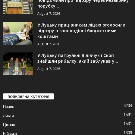
повідомили про підозру через незаконну
порубку...
August 7, 2026
У Луцьку працівникам ліцею оголосили
підозру в заволодінні бюджетними
коштами
August 7, 2026
У Луцьку патрульні Вілівчук і Скоп
знайшли рибалку, який заблукав у...
August 7, 2026
ПОПУЛЯРНА КАТЕГОРІЯ
3234
Право
1591
Листи
1531
Цікаво
1309
Військо