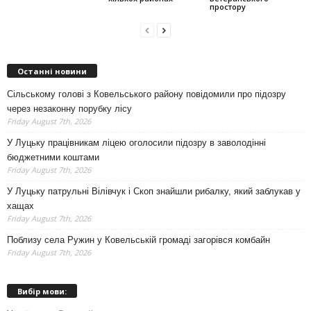
простору
Останні новини
Сільському голові з Ковельського району повідомили про підозру
через незаконну порубку лісу
Friday August 7th, 2026
У Луцьку працівникам ліцею оголосили підозру в заволодінні
бюджетними коштами
Friday August 7th, 2026
У Луцьку патрульні Вілівчук і Скоп знайшли рибалку, який заблукав у
хащах
Friday August 7th, 2026
Поблизу села Ружин у Ковельській громаді загорівся комбайн
Friday August 7th, 2026
Вибір мови: