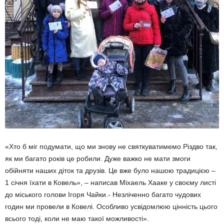
«Хто б міг подумати, що ми знову не святкуватимемо Різдво так,
як ми багато років це робили. Дуже важко не мати змоги
обійняти наших діток та друзів. Це вже було нашою традицією –
1 січня їхати в Ковель», – написав Міхаель Хааке у своєму листі
до міського голови Ігоря Чайки.- Незліченно багато чудових
годин ми провели в Ковелі. Особливо усвідомлюю цінність цього
всього тоді, коли не маю такої можливості».