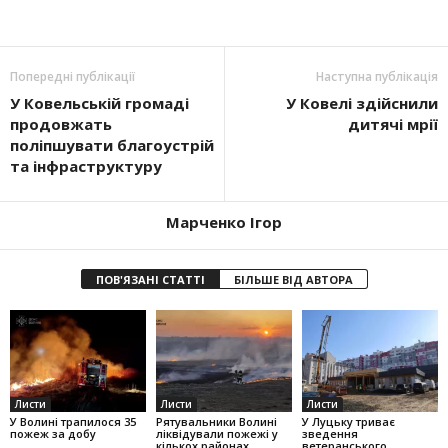
Попередні публікації
Наступна публікація
У Ковельській громаді
У Ковелі здійснили
продовжать
дитячі мрії
поліпшувати благоустрій
та інфраструктуру
Марченко Ігор
ПОВ'ЯЗАНІ СТАТТІ
БІЛЬШЕ ВІД АВТОРА
Листи
Листи
Листи
У Волині трапилося 35
Рятувальники Волині
У Луцьку триває
пожеж за добу
ліквідували пожежі у
зведення
кількох районах
ветеранського