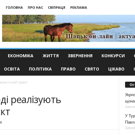
ГОЛОВНА
ПРО НАС
СВІПРАЦЯ
РЕКЛАМА
ЕКОНОМІКА
ЖИТТЯ
ЗВЕРНЕННЯ
КОНКУРСИ
ОСВІТА
ПОЛІТИКА
ПРАВО
СВЯТО
ЦІКАВО
екологічний проєкт
Ос
Укрпо
ді реалізують
щона
Saturd
кт
У Тур
Павл
68
Saturd