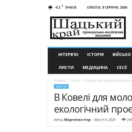
C
SHACK
СУБОТА, 8 СЕРПНЯ, 2026
-0.1
Шацький
край
ІНТЕРВ’Ю
ІСТОРІЯ
ВІЙСЬКО
ЛИСТИ
МЕДИЦИНА
СЕСІЇ
Головна
Листи
В Ковелі для молоді реалізують 
ЛИСТИ
В Ковелі для моло
екологічний проє
Автор
Марченко Ігор
-
March 6, 2020
24