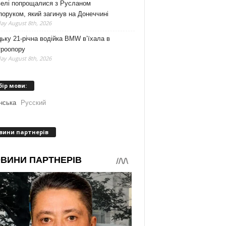
велі попрощалися з Русланом
оруком, який загинув на Донеччині
ay August 8th, 2026
ьку 21-річна водійка BMW в’їхала в
троопору
ay August 8th, 2026
бір мови:
нська
Русский
вини партнерів