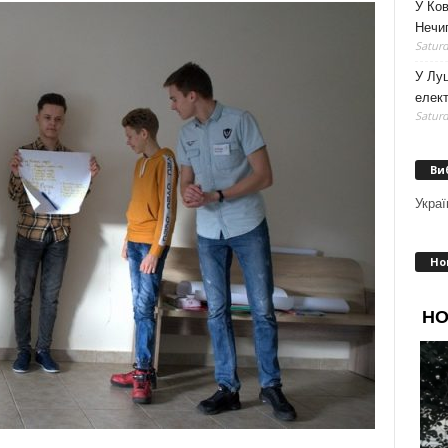
У Ко
Нечип
Saturd
У Луц
елек
Saturd
Ви
Украї
Но