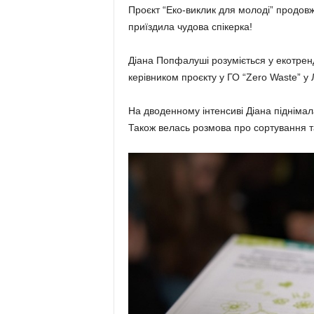
Проєкт “Еко-виклик для молоді” продовж
приїздила чудова спікерка!
Діана Попфалуші розуміється у екотрен
керівником проєкту у ГО “Zero Waste” у 
На дводенному інтенсиві Діана піднімала
Також велась розмова про сортування та