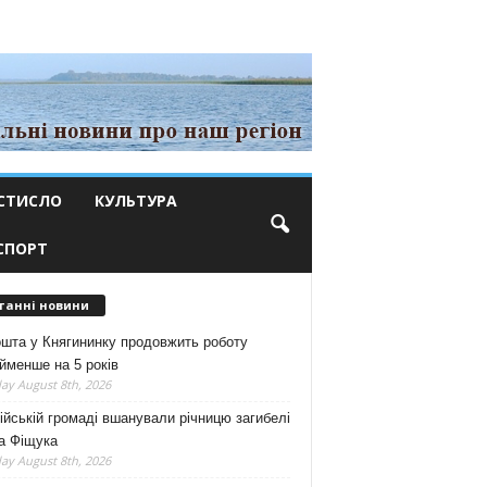
СТИСЛО
КУЛЬТУРА
СПОРТ
танні новини
шта у Княгининку продовжить роботу
йменше на 5 років
ay August 8th, 2026
ійській громаді вшанували річницю загибелі
а Фіщука
ay August 8th, 2026