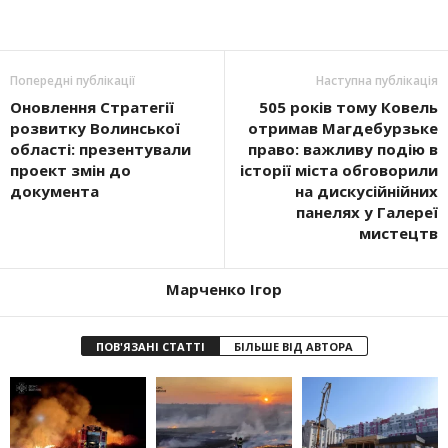
Попередні публікації
Наступна публікація
Оновлення Стратегії
505 років тому Ковель
розвитку Волинської
отримав Магдебурзьке
області: презентували
право: важливу подію в
проект змін до
історії міста обговорили
документа
на дискусійнійних
панелях у Галереї
мистецтв
Марченко Ігор
ПОВ'ЯЗАНІ СТАТТІ
БІЛЬШЕ ВІД АВТОРА