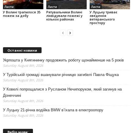
Листи
Листи
Листи
У Волині трапилося 35
Рятувальники Волині
У Луцьку триває
пожеж за добу
ліквідували пожежі у
зведення
кількох районах
ветеранського
простору
Останні новини
Укрпошта у Княгининку продовжить роботу щонайменше на 5 років
Saturday August 8th, 2026
У Турійській громаді вшанували річницю загибелі Павла Фіщука
Saturday August 8th, 2026
У Ковелі попрощалися з Русланом Нечипоруком, який загинув на
Донеччині
Saturday August 8th, 2026
У Луцьку 21-річна водійка BMW в’їхала в електроопору
Saturday August 8th, 2026
Вибір мови: