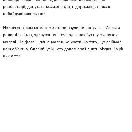
реабілітації, депутати міської ради, підприємці, а також
небайдужі ковельчани.
Найяскравішим моментом стало вручення пакунків. Скільки
радості і світла, здивування і несподіванок було у оченятах
малечі. На фото – лише маленька частинка того, що спіймав
наш об’єктив. Спасибі усім, хто допоміг здійснити різдвяні мрії
цих діток.