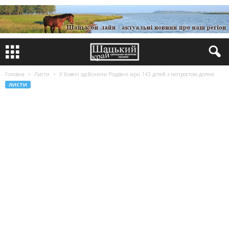
Головна
Листи
У Ковелі здійснили Різдвяні мрії 143 дітей з непростою долею
ЛИСТИ