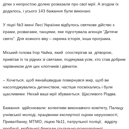
дітки з непростою долею розказали про свої мрії. А згодом їх
додалось, і усього 143 бажання були виконані.
У ліцеї №3 імені Лесі Українки відбулось святкове дійство з
іграми, розвагами, танцями, яке підготувала агенція “Дитяче
свято”. Для кожного віку – окрема історія, інша програма.
Міський голова Ігор Чайка, який спостерігав за дітворою,
привітав їх та рідних зі святами, подякував усім, хто став добрим
чарівником для цих хлопчиків і дівчаток.
– Хочеться, щоб якнайшвидше повернувся мир, щоб ви
насолоджувались дитинством, частіше посміхались і були
щасливими. Нехай ваші мрії збуваються. Щасливого Різдва.
Бажання здійснювали: колективи виконавчого комітету, Палацу
учнівської молоді, працівники експертної оцінки нерухомості,
Приватбанку, МТМО, ліцею №11, патрульної поліції, відділу
пробації, мобільної бригади соціально-психологічної