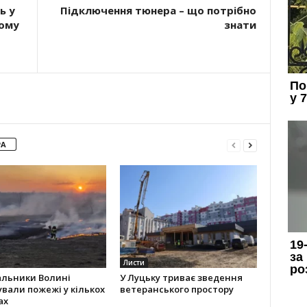
ь у
Підключення тюнера – що потрібно
кому
знати
РА
Листи
альники Волині
У Луцьку триває зведення
ували пожежі у кількох
ветеранського простору
ах