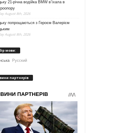
ьку 21-річна водійка BMW в’їхала в
троопору
ay August 8th, 2026
цьку попрощаються з Героєм Валерієм
цьким
ay August 8th, 2026
бір мови:
нська
Русский
вини партнерів