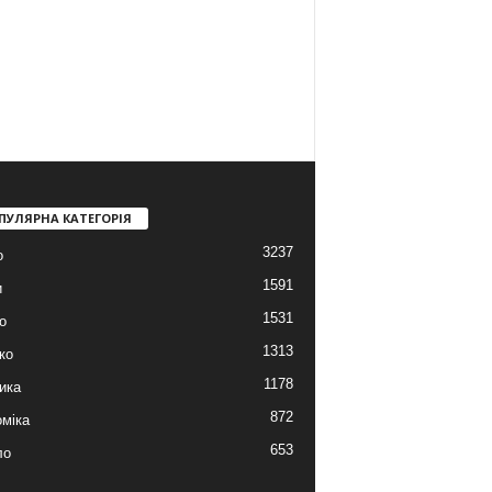
ПУЛЯРНА КАТЕГОРІЯ
3237
о
1591
и
1531
о
1313
ко
1178
ика
872
міка
653
ло