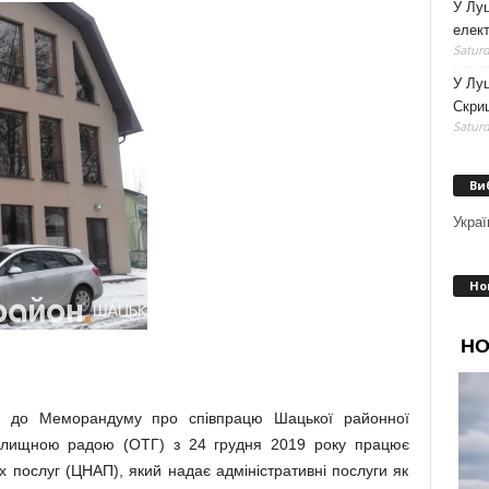
У Луц
елек
Saturd
У Лу
Скри
Saturd
Ви
Украї
Но
ди до Меморандуму про співпрацю Шацької районної
селищною радою (ОТГ) з 24 грудня 2019 року працює
 послуг (ЦНАП), який надає адміністративні послуги як