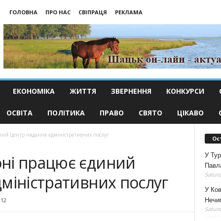
ГОЛОВНА
ПРО НАС
СВІПРАЦЯ
РЕКЛАМА
ЕКОНОМІКА
ЖИТТЯ
ЗВЕРНЕННЯ
КОНКУРСИ
ОСВІТА
ПОЛІТИКА
ПРАВО
СВЯТО
ЦІКАВО
ний Центр надання адміністративних послуг
Ос
У Тур
ні працює єдиний
Павл
Saturd
міністративних послуг
У Ко
Нечип
912
Saturd