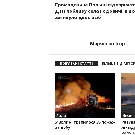
Громадянина Польщі підозрюют
ДТП поблизу села Годовичі, в я
загинуло двоє осіб
Марченко Ігор
ПОВ'ЯЗАНІ СТАТТІ
БІЛЬШЕ ВІД АВТО
Листи
Листи
У Волині трапилося 35 пожеж
Рятув
за добу
ліквід
район