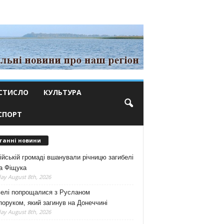
СТИСЛО
КУЛЬТУРА
СПОРТ
танні новини
ійській громаді вшанували річницю загибелі
а Фіщука
ay August 8th, 2026
велі попрощалися з Русланом
оруком, який загинув на Донеччині
ay August 8th, 2026