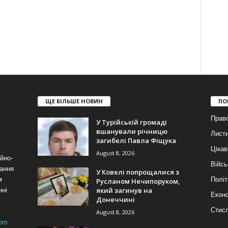
ЩЕ БІЛЬШЕ НОВИН
ПО
Прав
У Турійській громаді
вшанували річницю
Лист
загибелі Павла Фіщука
Цікав
August 8, 2026
йно-
Війсь
ання
У Ковелі попрощалися з
м
Політ
Русланом Нечипоруком,
який загинув на
нні
Еконо
Донеччині
Стис
August 8, 2026
com