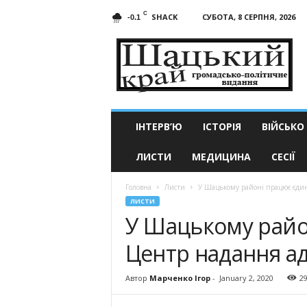
C
SHACK
СУБОТА, 8 СЕРПНЯ, 2026
-0.1
Шацький
край
ІНТЕРВ’Ю
ІСТОРІЯ
ВІЙСЬКО
ЛИСТИ
МЕДИЦИНА
СЕСІЇ
Головна
Листи
У Шацькому районі працює єди
ЛИСТИ
У Шацькому райо
Центр надання ад
Автор
Марченко Ігор
-
January 2, 2020
2