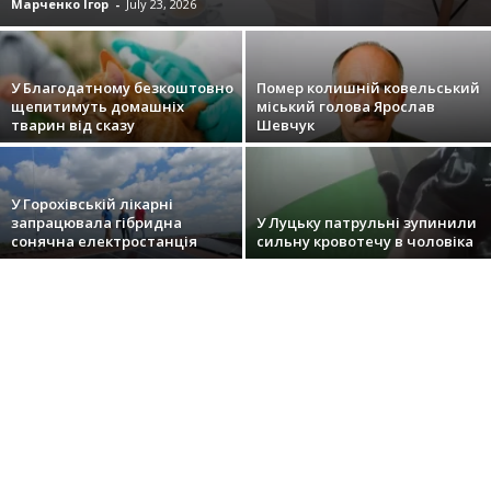
Марченко Ігор
-
July 23, 2026
У Благодатному безкоштовно
Помер колишній ковельський
щепитимуть домашніх
міський голова Ярослав
тварин від сказу
Шевчук
У Горохівській лікарні
запрацювала гібридна
У Луцьку патрульні зупинили
сонячна електростанція
сильну кровотечу в чоловіка