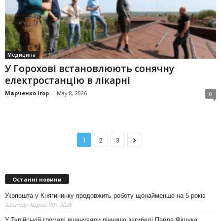
Медицина
У Горохові встановлюють сонячну
електростанцію в лікарні
Марченко Ігор
-
May 8, 2026
0
1
2
3
Останні новини
Укрпошта у Княгининку продовжить роботу щонайменше на 5 років
Saturday August 8th, 2026
У Турійській громаді вшанували річницю загибелі Павла Фіщука