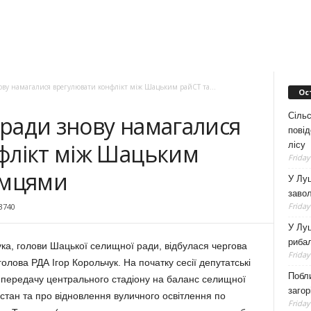
нову намагалися врегулювати конфлікт між Шацьким райСТ та...
Ос
Сільс
ї ради знову намагалися
повід
флікт між Шацьким
лісу
Friday
ємцями
У Луц
заво
Friday
3740
У Луц
рибал
чука, голови Шацької селищної ради, відбулася чер­гова
Friday
олова РДА Ігор Ко­ро­льчук. На початку сесії депу­татські
Побли
 передачу цен­т­рального стадіону на баланс селищної
загор
тан та про від­новлення вуличного ос­вітлення по
Friday