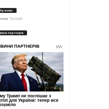
бір мови:
нська
Русский
вини партнерів