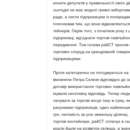
конати депутатів у правиль­ності своїх 
сьогодні не має жодної гривні за­борго
ради, а листи підприємцям із по­пе­редж
пояснював тим, що вони від­мов­ляються
тейнерів. Окрім того, з початком року з 
підприємці, від’єднати торгові павільйо
передження. Тож голова райСТ просив с
торгових споруд на орендо­ва­ній товарис
підприємцями.
Проте категорично не по­год­жую­ться на 
вмовляли Петра Склезя від­повідно до зако
договір вико­рис­­тання тор­гових павіль­й
мували не­га­тивну від­повідь. Тепер люди
лачувати за торгові місця таку ж суму, я
рахун­ками під­при­ємців, один наймен­ший
грн, нато­мість за усю земельну ді­лянку, 
торгові контейнери, райСТ спла­чує в сел
кошти йшли на розвиток се­ли­ща, а значи