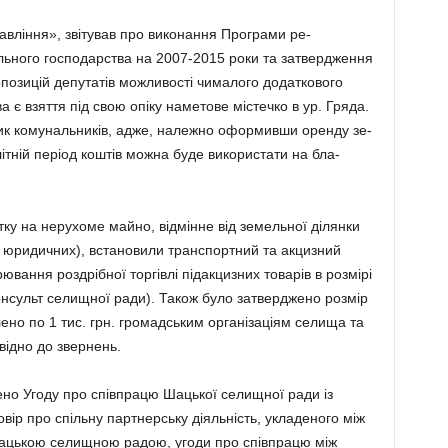
вління», звіту­вав про виконання Програми ре­
ьного госпо­да­рства на 2007-2015 роки та зат­вердження
позицій депутатів можливості чи­ма­лого додаткового
 є взяття під свою опіку наметове містечко в ур. Гряда.
­ник комунальників, адже, на­лежно оформивши оренду зе­
 літній період коштів можна буде використати на бла­
у на нерухоме ма­й­но, відмінне від земельної ділянки
я юридичних), вста­новили транспортний та ак­цизний
рювання роз­дрібної торгівлі підакцизних товарів в розмірі
н­су­льт селищної ради). Також було затверджено розмір
лено по 1 тис. грн. громад­сь­ким організаціям селища та
ідно до звернень.
ено Угоду про співп­рацю Шацької селищної ради із
ір про спільну парт­нерську діяльність, укладеного між
ацькою селищ­ною радою, угоди про співп­ра­цю між