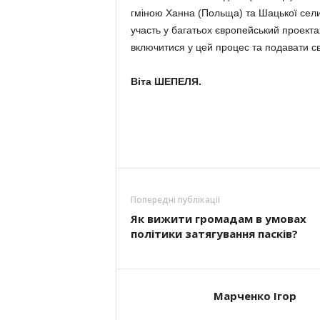
гміною Ханна (По­ль­ща) та Шацької сели
участь у ба­га­тьох євро­пейський проекта
включитися у цей про­цес та подавати сво
Віта ШЕПЕЛЯ.
Попередні публікації
Як вижити громадам в умовах
політики затягування пасків?
Марченко Ігор