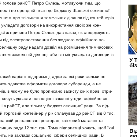
дій голова райСТ Пет­ро Склезь, мотивуючи тим, що
ваності по орендній платі до бюджету Шацької селищної
енням про звільнення зе­мельних ділянок від контейнерів
 укладати договори на використання своїх же кон­
цієї ж причини Петро Ск­лезь дав наказ, як стверджують
ни від електропоста­чання без жодного офіційного по­
елищну раду надати доз­віл на розміщення тимча­со­вих
твом земельній ді­лянці, аби він міг укладати дого­вори із
такий варіант підп­риємці, адже за всі роки скільки не
­но­давства офо­­р­­мити договори су­бо­ренди, а не
онів, в якому не було пропи­сано за­хисту їхніх прав, отри­
 хочуть укласти повно­цінні законні угоди, офіційно сп­
к і в райСТ, але тільки у бюджет селищної ради. За під­
 торго­вий кон­тей­нер у рік спла­чував до рай­СТ від 8 тис.
на якій роз­та­шовані ре­сторан, квітко­вий магазин та
ищну ра­ду 12 тис. грн. Тому підприємці хо­чуть, щоб їхні
ть, на заклади со­ціальної сфери се­лищ­ної ради. В