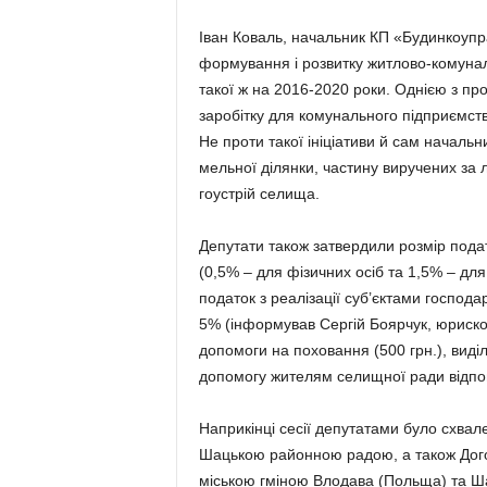
Іван Коваль, начальник КП «Будинкоупра
формування і розвитку жит­лово-комунал
такої ж на 2016-2020 роки. Однією з про
заробітку для комунального підприємства
Не проти такої ініціативи й сам нача­ль
ме­льної ділянки, частину виру­чених за
гоустрій селища.
Депутати також затвердили розмір податк
(0,5% – для фізичних осіб та 1,5% – дл
податок з реалізації су­б’єктами господа
5% (інфор­му­вав Сергій Боярчук, юриско
допо­моги на поховання (500 грн.), ви­ді
допомогу жителям селищної ради відпов
Наприкінці сесії депутатами було схвал
Шацькою районною радою, а та­кож Догов
міською гміною Влодава (По­льща) та Ш