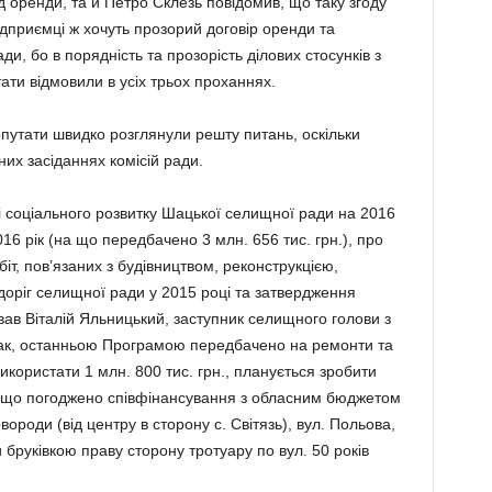
 оренди, та й Петро Склезь по­відомив, що таку згоду
ід­приємці ж хочуть прозорий договір оренди та
, бо в по­рядність та прозорість ділових стосунків з
ти відмовили в усіх трьох про­хан­нях.
утати швидко розг­ля­нули решту питань, оскільки
них засіданнях комісій ради.
і соціального роз­витку Шацької селищної ради на 2016
16 рік (на що передбачено 3 млн. 656 тис. грн.), про
 пов’я­за­них з будівництвом, реконст­рук­цією,
ріг селищ­ної ради у 2015 році та затвер­д­ження
ав Віталій Яльницький, заступник селищ­ного голови з
 Так, остан­ньою Програмою передбачено на ремонти та
о­рис­тати 1 млн. 800 тис. грн., пла­нується зробити
а що погоджено співфінансування з обласним бюджетом
­вороди (від центру в сторону с. Світязь), вул. Польова,
и бруківкою праву сторону тротуару по вул. 50 років