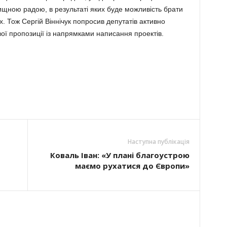
щною ра­дою, в результаті яких буде мож­ли­ві­сть брати
х. Тож Сергій Він­нічук попросив депутатів акти­в­но
ї про­позиції із нап­рямками напи­сання проектів.
Наступна публікація
Коваль Іван: «У плані благоустрою
маємо рухатися до Європи»