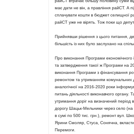
райСТ втрачає більшу половину суми від
має дати не він, а правління райСТ. А п
сплачувати кошти в бюджет селищної ради
райСТ уже не вірять. Тож поки що депута
Прийнявши рішення з цього питання, деп
більшість із них було заслухано на спіль
Про виконання Програми еко­­но­мічного 
та затвердження такої ж Програми на 20
виконання Програми з фінансування робіт,
ремонтом та утриман­ням комунальних до
аналогічної на 2016-2020 роки інформув
питань діяльності виконавчого органу.
утримання доріг на визначений період вик
дорогу Ша­цьк-Мельники через село (н
в сумі по 500 тис. грн.), ремонт вул. Шко
Яри­ни Смоляр, Сту­са, Сонячна, вк­ласт
Пере­моги.