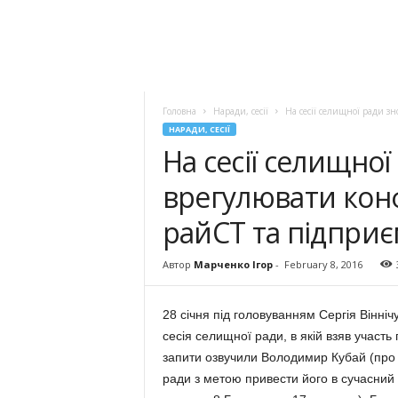
Головна
Наради, сесії
На сесії селищної ради з
НАРАДИ, СЕСІЇ
На сесії селищно
врегулювати кон
райСТ та підпри
Автор
Марченко Ігор
-
February 8, 2016
28 січня під головуванням Сер­гія Вінні
сесія селищної ради, в якій взяв участь г
запити озвучили Воло­ди­мир Кубай (про
ради з метою привести його в сучасний с