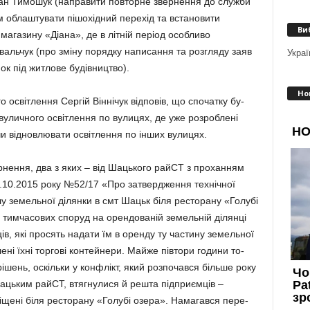
н Ти­мо­шук (на­правити повторне зве­р­­нення до служби
м облашту­ва­ти пішохідний перехід та вста­новити
Ви
магазину «Діа­на», де в літній період особ­ливо
вальчук (про змі­ну порядку написання та розг­ля­ду заяв
Украї
к під житлове будівництво).
Но
освітлення Сер­гій Він­нічук відповів, що спо­чатку бу­
уличного ос­віт­лення по вулицях, де уже роз­роблені
 віднов­лю­вати освіт­лен­ня по інших ву­лицях.
нення, два з яких – від Шацького райСТ з прохан­ням
0.10.2015 року №52/17 «Про затвердження технічної
у земельної ділянки в смт Шацьк біля ресторану «Го­лубі
 тимчасових споруд на орендованій земельній ділянці
ців, які просять надати їм в оренду ту частину земельної
ені їхні торгові кон­тейнери. Майже півтори години то­
ішень, оскільки у кон­ф­лікт, який розпочався бі­льше року
ацьким райСТ, втяг­нулися й решта підприємців –
міщені біля ресторану «Голубі озера». Намагався пере­