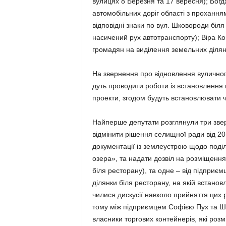
вулицях 8 Бе­резня та 17 вересня); Богда
автомо­бі­льних доріг області з прохання
відповідні знаки по вул. Шковороди біля 
насичений рух автотранс­пор­ту); Віра Ко
громадян на виділення земельних діляно
На звернення про віднов­лення вуличного 
дуть проводити роботи із вста­новлення в
проекти, згодом бу­дуть встанов­лювати чи
Найперше депутати розгля­нули три звер
відмінити рішення селищної ради від 2
документації із землеустрою щодо поділ
озера», та надати дозвіл на розміщення
біля ресторану), та одне – від підприєм
ділянки біля ресторану, на якій встановл
чилися дискусії навколо прий­няття цих р
тому між підприємцем Со­фією Пух та Ш
власники торгових контейне­рів, які роз