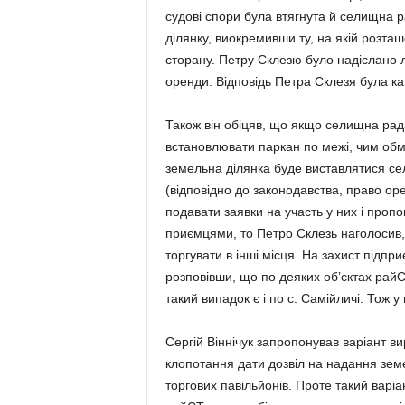
судові спори була втягнута й селищна р
ділянку, виокре­мив­ши ту, на якій роз­т
сторану. Пе­тру Склезю було надіслано л
оренди. Відповідь Пет­ра Склезя була к
Також він обіцяв, що якщо селищна рада
встановлювати паркан по ме­жі, чим обме
земельна ділянка буде виставлятися с
(відповідно до зако­нодавства, право ор
подавати заявки на участь у них і про­по
п­риємцями, то Петро Склезь наголосив,
торгувати в інші місця. На захист підпр
розповівши, що по деяких об’єктах рай
такий випадок є і по с. Самійличі. Тож у
Сергій Віннічук запропо­ну­вав варіант 
клопотання дати дозвіл на надання земе
торгових павільйо­нів. Проте такий варіан