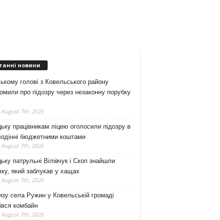
танні новини
ькому голові з Ковельського району
омили про підозру через незаконну порубку
 August 7th, 2026
ьку працівникам ліцею оголосили підозру в
лодінні бюджетними коштами
 August 7th, 2026
ьку патрульні Вілівчук і Скоп знайшли
ку, який заблукав у хащах
 August 7th, 2026
зу села Ружин у Ковельській громаді
івся комбайн
 August 7th, 2026