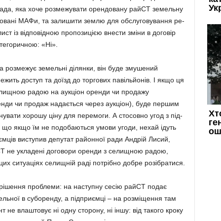
ада, яка хоче роз­межувати орен­до­вану райСТ земельну
а­шовані МА­Фи, та залишити землю для обслу­говування ре­
ист із відповідною пропозицією внести зміни в до­говір
атегоричною: «Ні».
 розмежує земе­льні ділянки, він буде змушений
жить доступ та доїзд до торгових павільйонів. І якщо ця
елищною радою на аукціон оренди чи про­дажу
енди чи про­даж надається через аук­ціон), буде першим
нувати хорошу ціну для пе­ремоги. А стосовно угод з під­
 що якщо їм не подо­баються умови угоди, нехай ідуть
иємців висту­пив депутат районної ради Андрій Лисий,
СТ не укладені договори оренди з се­лищною радою,
 цих си­туаціях селищній раді пот­рібно добре розібратися.
вирішення проб­леми: на наступну сесію райСТ подає
льної в субо­ренду, а підприємці – на розмі­щення там
т не влаш­товує ні одну сторону, ні іншу: від такого кроку