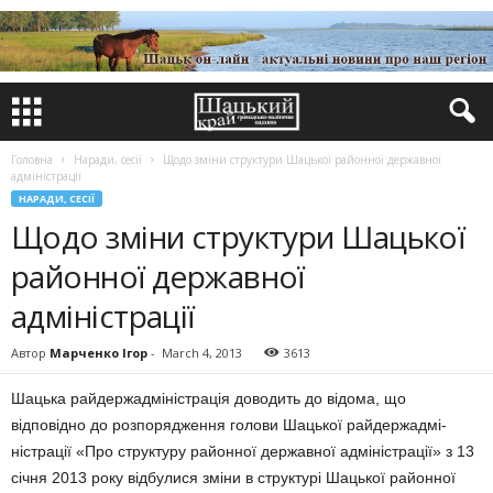
Головна
Наради, сесії
Щодо зміни структури Шацької районної державної
адміністрації
НАРАДИ, СЕСІЇ
Щодо зміни структури Шацької
районної державної
адміністрації
Автор
Марченко Ігор
-
March 4, 2013
3613
Шацька райдержадміністрація доводить до відома, що
відповідно до розпо­ряд­ження голови Шацької райдерж­адмі­
ністрації «Про структуру районної державної адміністрації» з 13
січня 2013 року відбулися зміни в структурі Шацької районної