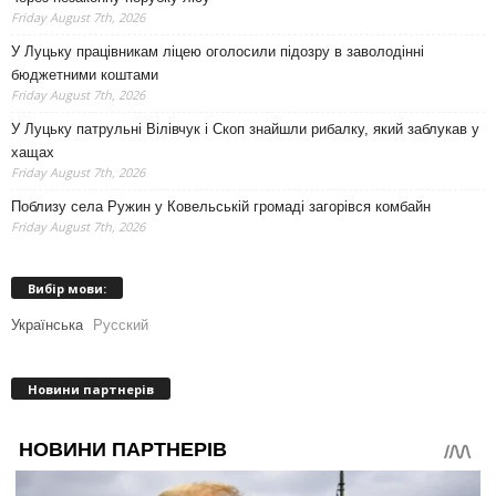
Friday August 7th, 2026
У Луцьку працівникам ліцею оголосили підозру в заволодінні
бюджетними коштами
Friday August 7th, 2026
У Луцьку патрульні Вілівчук і Скоп знайшли рибалку, який заблукав у
хащах
Friday August 7th, 2026
Поблизу села Ружин у Ковельській громаді загорівся комбайн
Friday August 7th, 2026
Вибір мови:
Українська
Русский
Новини партнерів