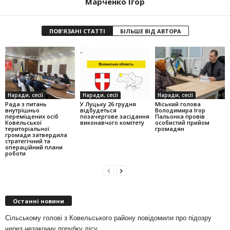
Марченко Ігор
ПОВ'ЯЗАНІ СТАТТІ
БІЛЬШЕ ВІД АВТОРА
Наради, сесії
Наради, сесії
Наради, сесії
Рада з питань
У Луцьку 26 грудня
Міський голова
внутрішньо
відбудеться
Володимира Ігор
переміщених осіб
позачергове засідання
Пальонка провів
Ковельської
виконавчого комітету
особистий прийом
територіальної
громадян
громади затвердила
стратегічний та
операційний плани
роботи
Останні новини
Сільському голові з Ковельського району повідомили про підозру
через незаконну порубку лісу