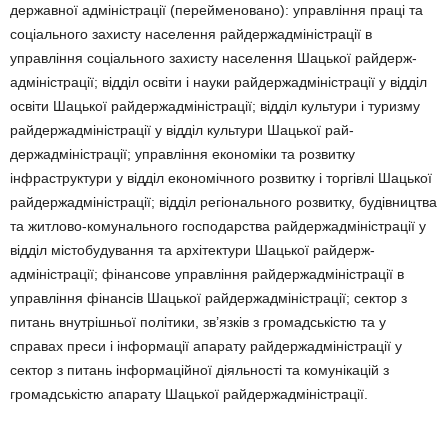
державної адміністрації (перейменовано): управління пра­ці та
соціального захисту населення рай­держадміністрації в
управління соціального за­хисту населення Шацької райдерж­
адмі­ністрації; відділ освіти і науки райдерж­адмі­ністрації у відділ
освіти Шацької райдерж­адмі­ністрації; відділ культури і туризму
рай­держ­адміністрації у відділ культури Шацької рай­
держадміністрації; управління економіки та розвитку
інфраструктури у відділ еконо­міч­ного розвитку і торгівлі Шацької
райдерж­адміністрації; відділ регіонального розвитку, будівництва
та житлово-комунального гос­по­дарства райдержадміністрації у
відділ місто­будування та архітектури Шацької райдерж­
адміністрації; фінансове управління рай­дер­ж­адміністрації в
управління фінансів Шацької райдержадміністрації; сектор з
питань внут­ріш­ньої політики, зв’язків з громадськістю та у
справах преси і інформації апарату рай­держ­­адміністрації у
сектор з питань інфор­ма­ційної діяльності та комунікацій з
громадськістю апарату Шацької райдержадміністрації.