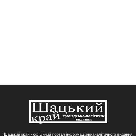
Шацький край - офіційний портал інформаційно-аналітичного видання