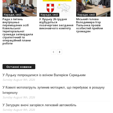
Наради, сесії
Наради, сесії
Наради, сесії
Рада з питань
У Луцьку 26 грудня
Міський голова
внутрішньо
відбудеться
Володимира Ігор
переміщених осіб
позачергове засідання
Пальонка провів
Ковельської
виконавчого комітету
особистий прийом
територіальної
громадян
громади затвердила
стратегічний та
операційний плани
роботи
Останні новини
У Луцьку попрощалися із воїном Валерієм Скрицьким
Sunday August 9th, 2026
У Ковелі мотопатруль зупинив мотоцикл, що перебуває в розшуку
Інтерполу
Sunday August 9th, 2026
У Затурцях вночі загорівся легковий автомобіль
Sunday August 9th, 2026