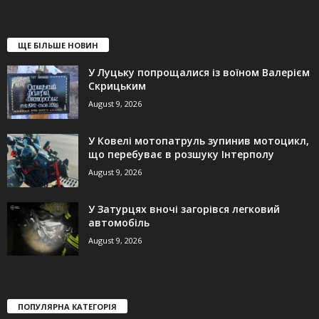
ЩЕ БІЛЬШЕ НОВИН
У Луцьку попрощалися із воїном Валерієм
Скрицьким
August 9, 2026
У Ковелі мотопатруль зупинив мотоцикл,
що перебуває в розшуку Інтерполу
August 9, 2026
У Затурцях вночі загорівся легковий
автомобіль
August 9, 2026
ПОПУЛЯРНА КАТЕГОРІЯ