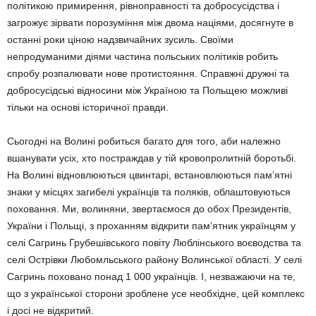
політикою примирення, рівноправності та добросусідства і
загрожує зірвати порозуміння між двома націями, досягнуте в
останні роки ціною надзвичайних зусиль. Своїми
непродуманими діями частина польських політиків робить
спробу розпалювати нове протистояння. Справжні дружні та
добросусідські відносини між Україною та Польщею можливі
тільки на основі історичної правди.
Сьогодні на Волині робиться багато для того, аби належно
вшанувати усіх, хто постраждав у тій кровопролитній боротьбі.
На Волині відновлюються цвинтарі, встановлюються пам’ятні
знаки у місцях загибелі українців та поляків, облаштовуються
поховання. Ми, волиняни, звертаємося до обох Президентів,
України і Польщі, з проханням відкрити пам’ятник українцям у
селі Сагринь Грубешівського повіту Люблінського воєводства та
селі Острівки Любомльського району Волинської області. У селі
Сагринь поховано понад 1 000 українців. І, незважаючи на те,
що з української сторони зроблене усе необхідне, цей комплекс
і досі не відкритий.