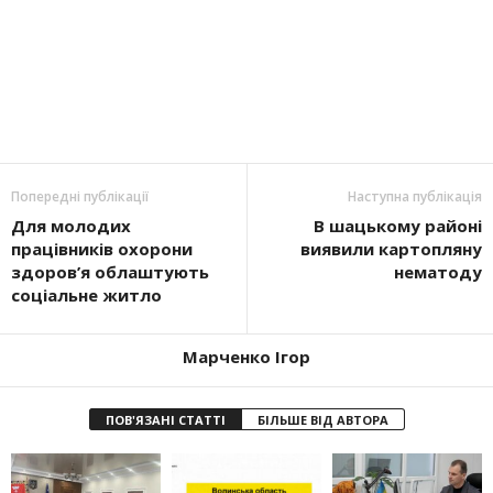
Попередні публікації
Наступна публікація
Для молодих
В шацькому районі
працівників охорони
виявили картопляну
здоров’я облаштують
нематоду
соціальне житло
Марченко Ігор
ПОВ'ЯЗАНІ СТАТТІ
БІЛЬШЕ ВІД АВТОРА