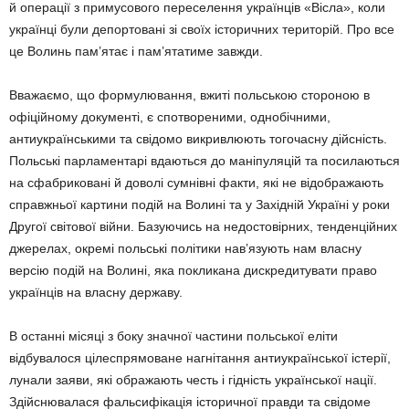
й операції з примусового переселення українців «Вісла», коли
українці були депортовані зі своїх історичних територій. Про все
це Волинь пам’ятає і пам’ятатиме завжди.
Вважаємо, що формулювання, вжиті польською стороною в
офіційному документі, є спотвореними, однобічними,
антиукраїнськими та свідомо викривлюють тогочасну дійсність.
Польські парламентарі вдаються до маніпуляцій та посилаються
на сфабриковані й доволі сумнівні факти, які не відображають
справжньої картини подій на Волині та у Західній Україні у роки
Другої світової війни. Базуючись на недостовірних, тенденційних
джерелах, окремі польські політики нав’язують нам власну
версію подій на Волині, яка покликана дискредитувати право
українців на власну державу.
В останні місяці з боку значної частини польської еліти
відбувалося цілеспрямоване нагнітання антиукраїнської істерії,
лунали заяви, які ображають честь і гідність української нації.
Здійснювалася фальсифікація історичної правди та свідоме