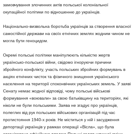
замовчування злочинних актів польської колоніальної
окупаційної політики по відношенню до українців.
Національно-визвольна боротьба українців за створення власної
самостійної держави на своїх етнічних землях жодним чином не
могла бути геноцидом.
Окремі польські політики маніпулюють кількістю жертв
українсько-польської війни, свідомо ігноруючи причини
збройного конфлікту, участь польських збройних формувань в
акціях етнічних чисток та фізичного знищення українського
населення на території споконвічних українських земель. У заяві
Сенату немає жодної відповіді, чому польські військові
формування «воювали» за свою батьківщину на територіях, які
ніколи не були польськими. Заява не згадує про українців,
полеглих від рук польських військових організацій під час
протистояння 1940-х років. Не міститься у ній і засудження
депортації українців у рамках операції «Вісла», що була