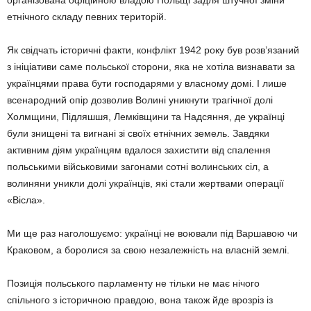
організована офіційною владою Польщі задля штучної зміни
етнічного складу певних територій.
Як свідчать історичні факти, конфлікт 1942 року був розв’язаний
з ініціативи саме польської сторони, яка не хотіла визнавати за
українцями права бути господарями у власному домі. І лише
всенародний опір дозволив Волині уникнути трагічної долі
Холмщини, Підляшшя, Лемківщини та Надсяння, де українці
були знищені та вигнані зі своїх етнічних земель. Завдяки
активним діям українцям вдалося захистити від спалення
польськими військовими загонами сотні волинських сіл, а
волиняни уникли долі українців, які стали жертвами операції
«Вісла».
Ми ще раз наголошуємо: українці не воювали під Варшавою чи
Краковом, а боролися за свою незалежність на власній землі.
Позиція польського парламенту не тільки не має нічого
спільного з історичною правдою, вона також йде врозріз із