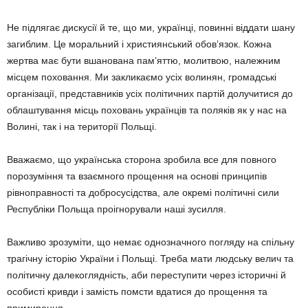
Не підлягає дискусії й те, що ми, українці, повинні віддати шану
загиблим. Це моральний і християнський обов’язок. Кожна
жертва має бути вшанована пам’яттю, молитвою, належним
місцем поховання. Ми закликаємо усіх волинян, громадські
організації, представників усіх політичних партій долучитися до
облаштування місць поховань українців та поляків як у нас на
Волині, так і на території Польщі.
Вважаємо, що українська сторона зробила все для повного
порозуміння та взаємного прощення на основі принципів
рівноправності та добросусідства, але окремі політичні сили
Республіки Польща проігнорували наші зусилля.
Важливо зрозуміти, що немає однозначного погляду на спільну
трагічну історію України і Польщі. Треба мати людську велич та
політичну далекоглядність, аби переступити через історичні й
особисті кривди і замість помсти вдатися до прощення та