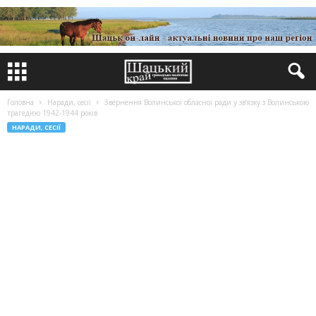
Головна
Наради, сесії
Звернення Волинської обласної ради у зв’язку з Волинською
трагедією 1942-1944 років
НАРАДИ, СЕСІЇ