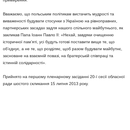
примирення.
Вважаємо, що польським політикам вистачить мудрості та
виваженості будувати стосунки з Україною на рівноправних,
партнерських засадах задля нашого спільного майбутнього, як
закликав Папа Іоанн Павло ІІ: «Нехай, завдяки очищенню
історичної пам’яті, усі будуть готові поставити вище те, що
об’єднує, а не те, що розділяє, щоб разом будувати майбутнє,
засноване на взаємній повазі, на братерській співпраці та
істинній солідарності».
Прийнято на першому пленарному засіданні 20-ї сесії обласної
ради шостого скликання 15 липня 2013 року.