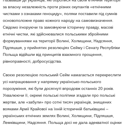
Назвавши дії українців, які боролися на своїй етнічній території
за власну незалежність проти різних окупантів «етнічними
чистками з ознаками геноциду», поляки поставили під сумнів
основоположне право кожного народу на самовизначення.
Свідомо ігноруючи та замовчуючи історичну правду, масові
етнічні чистки, які здійснювалися польськими збройними
формуваннями на території Волині, Холмщини, Надсяння,
Підляшшя, у прийнятих резолюціях Сейму і Сенату Республіки
Польща відійшли від принципів взаємного прощення,
рівноправності, добросусідства.
Своєю резолюцією польський Сейм намагається перекреслити
усі напрацювання у напрямку українсько-польського
порозуміння, які були досягнуті впродовж останніх 20 років.
Ухвалюючи її, окремі польські політики згадали про польські
жертви, але «забули» про сотні тисяч українців, знищених
вояками Армії Крайової на їхній історичній батьківщині –
українських етнічних землях Волині, Холмщини, Підляшшя,
Лемківщини, Надсяння. Польща досі не дала адекватної оцінки